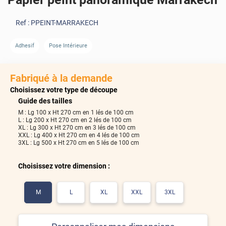
Ref :
PPEINT-MARRAKECH
Adhesif
Pose Intérieure
Fabriqué à la demande
Choisissez votre type de découpe
Guide des tailles
270
M : Lg 100 x Ht 270 cm en 1 lés de 100 cm
cm
L : Lg 200 x Ht 270 cm en 2 lés de 100 cm
XL : Lg 300 x Ht 270 cm en 3 lés de 100 cm
XXL : Lg 400 x Ht 270 cm en 4 lés de 100 cm
3XL : Lg 500 x Ht 270 cm en 5 lés de 100 cm
500
cm
Choisissez votre dimension :
Inverser
Voir les lés
M
L
XL
XXL
3XL