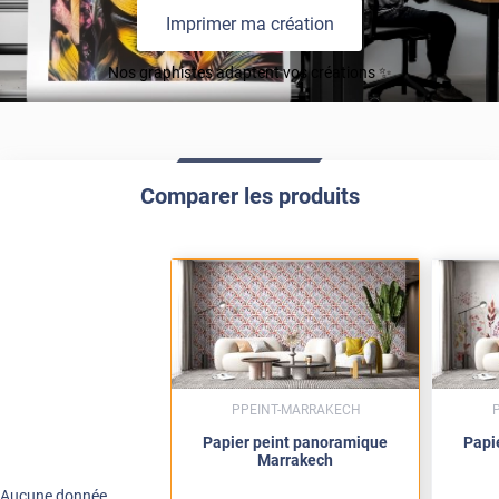
Imprimer ma création
Nos graphistes adaptent vos créations ✨
Comparer les produits
PPEINT-MARRAKECH
Papier peint panoramique
Papi
Marrakech
Aucune donnée