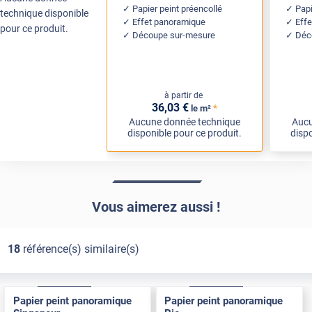
Papier peint préencollé
Papi
technique disponible
Effet panoramique
Eff
pour ce produit.
Découpe sur-mesure
Déc
à partir de
36
,03
€
*
le m²
Aucune donnée technique
Aucu
disponible pour ce produit.
dispo
Vous aimerez aussi !
18
référence(s) similaire(s)
Adhésif
Pose Intérieure
Adhésif
Pose Intérieure
Papier peint panoramique
Papier peint panoramique