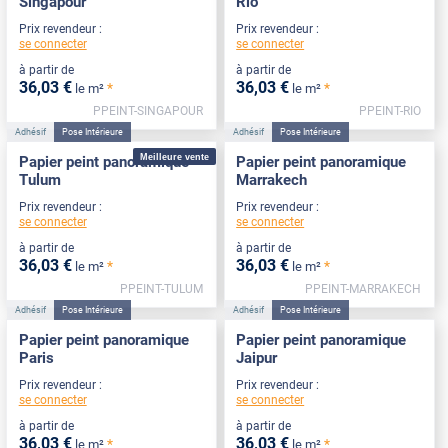
Singapour
Rio
Prix revendeur :
Prix revendeur :
se connecter
se connecter
à partir de
à partir de
36
,03
€
36
,03
€
*
*
le m²
le m²
PPEINT-SINGAPOUR
PPEINT-RIO
Adhésif
Pose Intérieure
Adhésif
Pose Intérieure
Meilleure vente
Papier peint panoramique
Papier peint panoramique
Tulum
Marrakech
Prix revendeur :
Prix revendeur :
se connecter
se connecter
à partir de
à partir de
36
,03
€
36
,03
€
*
*
le m²
le m²
PPEINT-TULUM
PPEINT-MARRAKECH
Adhésif
Pose Intérieure
Adhésif
Pose Intérieure
Papier peint panoramique
Papier peint panoramique
Paris
Jaipur
Prix revendeur :
Prix revendeur :
se connecter
se connecter
à partir de
à partir de
36
,03
€
36
,03
€
*
*
le m²
le m²