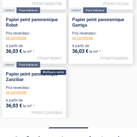
PPEINT-MONSTRE
PPEINT-OCEAN
Adhésif
Pose Intérieure
Adhésif
Pose Intérieure
Papier peint panoramique
Papier peint panoramique
Robot
Garriga
Prix revendeur :
Prix revendeur :
se connecter
se connecter
à partir de
à partir de
36
,03
€
36
,03
€
*
*
le m²
le m²
PPEINT-ROBOT
PPEINT-GARRIGA
Adhésif
Pose Intérieure
Meilleure vente
Papier peint panoramique
Zanzibar
Prix revendeur :
se connecter
à partir de
36
,03
€
*
le m²
PPEINT-ZANZIBAR