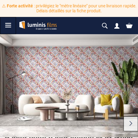
⚠️
Forte activité
: privilégiez le "mètre linéaire" pour une livraison rapide.
Délais détaillés sur la fiche produit.
Papier peint panoramique Marrakech