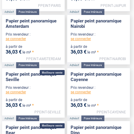
PPEINT-PARIS
PPEINT-JAIPUR
Adhésif
Pose Intérieure
Adhésif
Pose Intérieure
Papier peint panoramique
Papier peint panoramique
Amsterdam
Nairobi
Prix revendeur :
Prix revendeur :
se connecter
se connecter
à partir de
à partir de
36
,03
€
36
,03
€
*
*
le m²
le m²
PPEINT-AMSTERDAM
PPEINT-NAIROBI
Adhésif
Pose Intérieure
Adhésif
Pose Intérieure
Meilleure vente
Papier peint panoramique
Papier peint panoramique
Seville
Cayenne
Prix revendeur :
Prix revendeur :
se connecter
se connecter
à partir de
à partir de
36
,03
€
36
,03
€
*
*
le m²
le m²
PPEINT-SEVILLE
PPEINT-CAYENNE
Adhésif
Pose Intérieure
Adhésif
Pose Intérieure
Meilleure vente
Papier peint panoramique
Papier peint panoramique
Bear
Dino