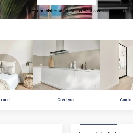
Nos graphistes adaptent vos créations ✨
-rond
Crédence
Contr