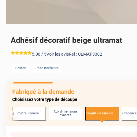
Adhésif décoratif beige ultramat
*****
5.00
/ 5
Voir les avis
Ref :
ULMAT-3302
Confort
Pose Intérieure
AVANT
Fabriqué à la demande
Choisissez votre type de découpe
Aux dimensions
Au mètre linéaire
Façade de cuisine
Crédence
exactes