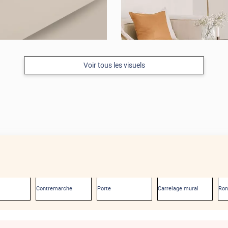
Voir tous les visuels
Contremarche
Porte
Carrelage mural
Ro