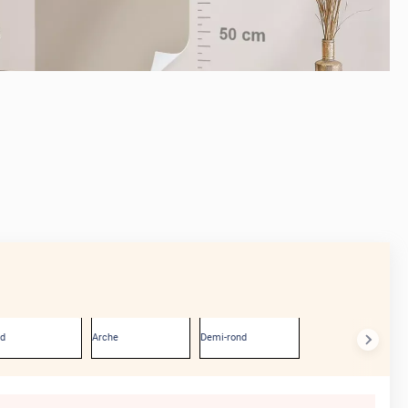
APRÈS
nd
Arche
Demi-rond