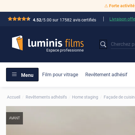
⚠️
Forte activité
Livraison offe
*****
4.52
/5.00 sur
17582
avis certifiés
Film pour vitrage
Revêtement adhésif
Menu
Accueil
Revêtements adhésifs
Home staging
Façade de cuisin
AVANT