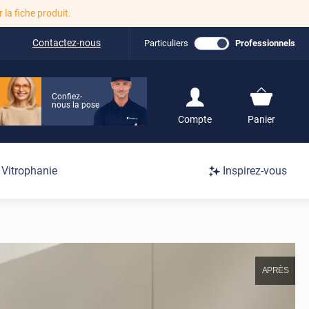
r la fiche produit.
Contactez-nous
Particuliers
Professionnels
Confiez-
nous la pose
S'inscrire / Se
Compte
Panier
connecter
Connexion
Vitrophanie
Inspirez-vous
/
Inscription
APRÈS