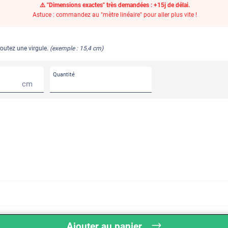
⚠️ "Dimensions exactes" très demandées : +15j de délai.
Astuce : commandez au "mètre linéaire" pour aller plus vite !
joutez une virgule.
(exemple : 15,4 cm)
Quantité
cm
Ajouter au panier