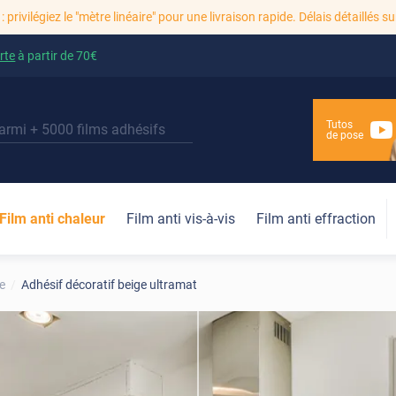
: privilégiez le "mètre linéaire" pour une livraison rapide. Délais détaillés su
rte
à partir de
70€
Tutos
de pose
Film anti chaleur
Film anti vis-à-vis
Film anti effraction
e
Adhésif décoratif beige ultramat