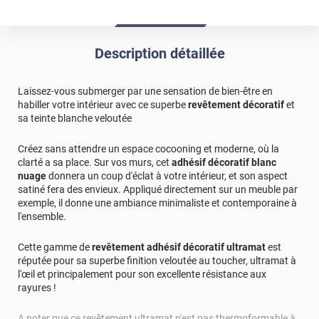
Parfait. Produit déjà commandé il y a quelques mois et
très satisfaite
*****
Il y a 1257 jours
Description détaillée
Le top !
*****
Il y a 1857 jours
Laissez-vous submerger par une sensation de bien-être en
Au top commandez les yeux fermés
habiller votre intérieur avec ce superbe
revêtement décoratif
et
sa teinte blanche veloutée
*****
Il y a 1015 jours
Ras
Créez sans attendre un espace cocooning et moderne, où la
clarté a sa place. Sur vos murs, cet
adhésif décoratif blanc
*****
Il y a 970 jours
nuage
donnera un coup d'éclat à votre intérieur, et son aspect
Facile à poser, mais le rendu n'est pas terrible. Avec nos
satiné fera des envieux. Appliqué directement sur un meuble par
tests il est facile à tacher, mais difficile à nettoyer.
exemple, il donne une ambiance minimaliste et contemporaine à
l'ensemble.
Commentaire Luminis Films
-
14/12/2023
Bonjour, Nos films de revêtements adhésifs sont
Cette gamme de
revêtement adhésif décoratif ultramat
est
réputée pour sa superbe finition veloutée au toucher, ultramat à
pourtant lessivables et se nettoient trés facilement
l'œil et principalement pour son excellente résistance aux
avec de l'eau savonneuse. N'hésitez pas à faire une
rayures !
demande d'échantillon au préalable pour effectuer
des tests si besoin. Cordialement, L'équipe Luminis
A noter que ce revêtement ultramat n'est pas thermoformable à