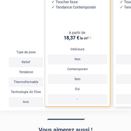
Toucher lisse
Tou
Tendance Contemporain
Ten
à partir de
18
,37
€
*
le m²
Intérieure
Type de pose
Non
Relief
Contemporain
Tendance
Non
Thermoformable
Oui
Technologie Air Flow
-
Avis
Vous aimerez aussi !