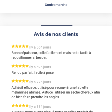
Contremarche
Avis de nos clients
*****
Il y a 564 jours
Bonne épaisseur, colle facilement mais reste facile à
repositionner si besoin.
*****
Il y a 696 jours
Rendu parfait, facile à poser
*****
Il y a 776 jours
Adhésif efficace, utilisé pour recouvrir une tablette
mélaminée abîmée. Astuce : utiliser un sèche cheveux afin
de bien faire prendre les angles.
*****
Il y a 884 jours
Au top!! Nous avons rénové notre escalier, produit de