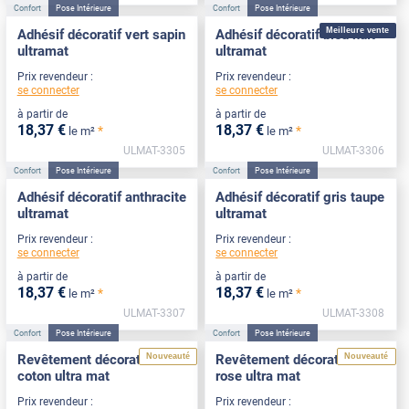
Confort
Pose Intérieure
Confort
Pose Intérieure
Meilleure vente
Adhésif décoratif vert sapin
Adhésif décoratif bleu nuit
ultramat
ultramat
Prix revendeur :
Prix revendeur :
se connecter
se connecter
à partir de
à partir de
18
,37
€
18
,37
€
*
*
le m²
le m²
ULMAT-3305
ULMAT-3306
Confort
Pose Intérieure
Confort
Pose Intérieure
Adhésif décoratif anthracite
Adhésif décoratif gris taupe
ultramat
ultramat
Prix revendeur :
Prix revendeur :
se connecter
se connecter
à partir de
à partir de
18
,37
€
18
,37
€
*
*
le m²
le m²
ULMAT-3307
ULMAT-3308
Confort
Pose Intérieure
Confort
Pose Intérieure
Nouveauté
Nouveauté
Revêtement décoratif blanc
Revêtement décoratif sable
coton ultra mat
rose ultra mat
Prix revendeur :
Prix revendeur :