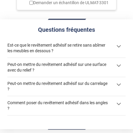
Demander un échantillon de
ULMAT-3301
Questions fréquentes
Est-ce que le revêtement adhésif se retire sans abîmer
les meubles en dessous ?
Peut-on mettre du revêtement adhésif sur une surface
avec du relief ?
Peut-on mettre du revêtement adhésif sur du carrelage
?
Partir d'un coin et tirer assez fermement
Utiliser une solution de dépose pour annuler l'action de la
Comment poser du revêtement adhésif dans les angles
colle
?
S'aider d'un décapeur thermique : la colle va ramollir le film
faire appel à un
et la colle. Vous retirez beaucoup plus facilement le
«
poseur professionnel
revêtement adhésif.
Réussir la pose d'un revêtement adhésif dans les angles. »
Lisser la surface avec un enduit de lissage au préalable
Commander à la taille des carreaux et réappliquer un joint