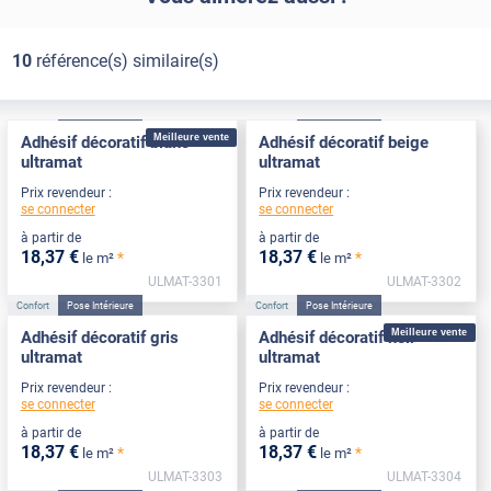
10
référence(s) similaire(s)
Confort
Pose Intérieure
Confort
Pose Intérieure
Meilleure vente
Adhésif décoratif blanc
Adhésif décoratif beige
ultramat
ultramat
Prix revendeur :
Prix revendeur :
se connecter
se connecter
à partir de
à partir de
18
,37
€
18
,37
€
*
*
le m²
le m²
ULMAT-3301
ULMAT-3302
Confort
Pose Intérieure
Confort
Pose Intérieure
Meilleure vente
Adhésif décoratif gris
Adhésif décoratif noir
ultramat
ultramat
Prix revendeur :
Prix revendeur :
se connecter
se connecter
à partir de
à partir de
18
,37
€
18
,37
€
*
*
le m²
le m²
ULMAT-3303
ULMAT-3304