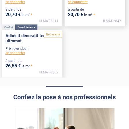
se connecter
se connecter
à partir de
à partir de
20
,70
€
20
,70
€
*
*
le m²
le m²
ULMAT-3311
ULMAT-2847
Confort
Pose Intérieure
Nouveauté
Adhésif décoratif terracotta
ultramat
Prix revendeur :
se connecter
à partir de
26
,55
€
*
le m²
ULMAT-3309
Confiez la pose à nos professionnels