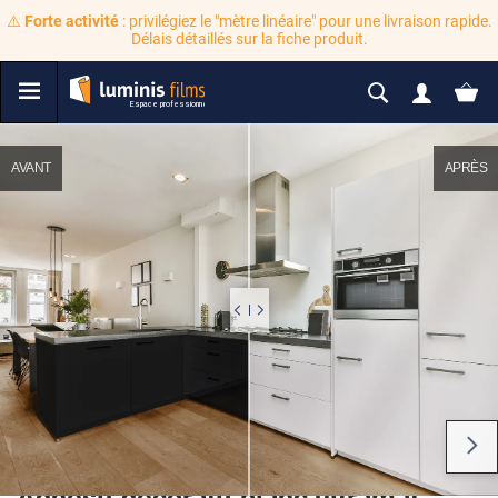
⚠️
Forte activité
: privilégiez le "mètre linéaire" pour une livraison rapide.
Délais détaillés sur la fiche produit.
AVANT
APRÈS
Adhésif décoratif blanc ultramat