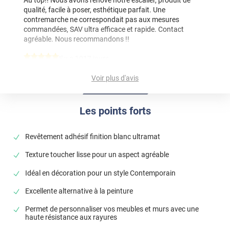
qualité, facile à poser, esthétique parfait. Une
contremarche ne correspondait pas aux mesures
commandées, SAV ultra efficace et rapide. Contact
agréable. Nous recommandons !!
*****
Il y a 1017 jours
TROP BON
Voir plus d'avis
*****
Il y a 1046 jours
Todo perfecto
Les points forts
*****
Il y a 1062 jours
Jaime beaucoup laspect satiné , cest ce que jattendais !
Revêtement adhésif finition blanc ultramat
*****
Il y a 1106 jours
Texture toucher lisse pour un aspect agréable
Jaime laspect velours mais je regrettes que ce modèle ne
soit pas thermoformable. Je men sert pour recouvrir des
Idéal en décoration pour un style Contemporain
chants et des portes de meubles que je fabrique. Avec un
Excellente alternative à la peinture
peut de pratique, cest assez facile à poser. Très bon
produit.
Permet de personnaliser vos meubles et murs avec une
haute résistance aux rayures
*****
Il y a 1129 jours