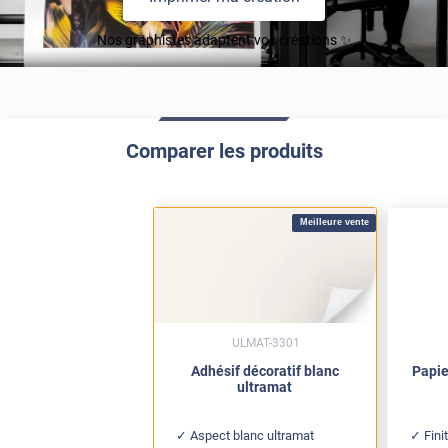
Nos graphistes adaptent vos créations ✨
Comparer les produits
Meilleure vente
ULMAT-3301
Adhésif décoratif blanc
Papie
ultramat
Aspect blanc ultramat
Fini