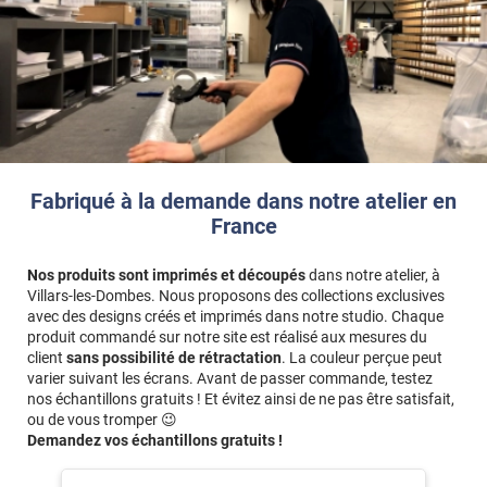
Exemple
: pour une façade de
60 x 80 cm
avec des bords de
2
cm
, vous devez saisir
64 x 84 cm
(60+2+2 et 80+2+2).
Fabriqué à la demande dans notre atelier en
France
Nos produits sont imprimés et découpés
dans notre atelier, à
Villars-les-Dombes. Nous proposons des collections exclusives
avec des designs créés et imprimés dans notre studio. Chaque
produit commandé sur notre site est réalisé aux mesures du
client
sans possibilité de rétractation
. La couleur perçue peut
varier suivant les écrans. Avant de passer commande, testez
nos échantillons gratuits ! Et évitez ainsi de ne pas être satisfait,
ou de vous tromper 😉
Demandez vos échantillons gratuits !