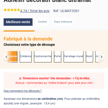
*****
4.74
/ 5
Voir les avis
Ref :
ULMAT-3301
Meilleure vente
Confort
Pose Intérieure
AVANT
Fabriqué à la demande
Choisissez votre type de découpe
ade de cuisine
Crédence
Contremarche
Porte
Carrelage mural
Rond
Arche
D
⚠️ "Dimensions exactes" très demandées : +15j de délai.
Astuce : commandez au "mètre linéaire" pour aller plus vite !
Que comprend ma découpe ?
Saisissez vos dimensions
en centimètres (cm)
. Pour préciser au millimètre,
ajoutez une virgule.
(exemple : 15,4 cm)