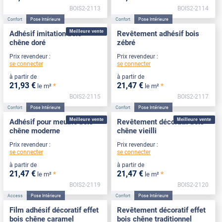
BOIS2-2113
BOIS2-2114
Confort
Pose Intérieure
Confort
Pose Intérieure
Meilleure vente
Adhésif imitation bois
Revêtement adhésif bois
chêne doré
zébré
Prix revendeur :
Prix revendeur :
se connecter
se connecter
à partir de
à partir de
21
,93
€
21
,47
€
*
*
le m²
le m²
BOIS2-2115
BOIS2-2117
Confort
Pose Intérieure
Confort
Pose Intérieure
Meilleure vente
Meilleure vente
Adhésif pour meuble bois
Revêtement décoratif bois
chêne moderne
chêne vieilli
Prix revendeur :
Prix revendeur :
se connecter
se connecter
à partir de
à partir de
21
,47
€
21
,47
€
*
*
le m²
le m²
BOIS2-2119
BOIS2-2120
Access
Pose Intérieure
Confort
Pose Intérieure
Film adhésif décoratif effet
Revêtement décoratif effet
bois chêne caramel
bois chêne traditionnel