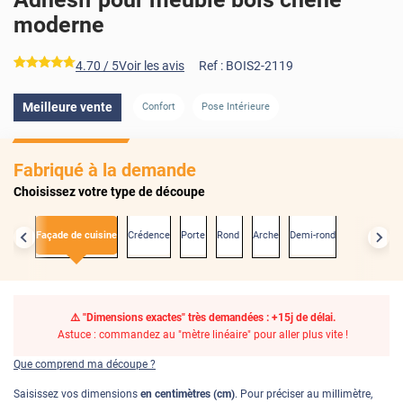
moderne
*****
4.70
/ 5
Voir les avis
Ref :
BOIS2-2119
Meilleure vente
Confort
Pose Intérieure
AVANT
Fabriqué à la demande
Choisissez votre type de découpe
xactes
Façade de cuisine
Crédence
Porte
Rond
Arche
Demi-rond
⚠️ "Dimensions exactes" très demandées : +15j de délai.
Astuce : commandez au "mètre linéaire" pour aller plus vite !
Que comprend ma découpe ?
Saisissez vos dimensions
en centimètres (cm)
. Pour préciser au millimètre,