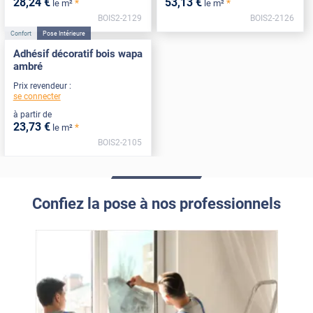
28
,24
€
53
,13
€
*
*
le m²
le m²
BOIS2-2129
BOIS2-2126
Confort
Pose Intérieure
Adhésif décoratif bois wapa
ambré
Prix revendeur :
se connecter
à partir de
23
,73
€
*
le m²
BOIS2-2105
Confiez la pose à nos professionnels