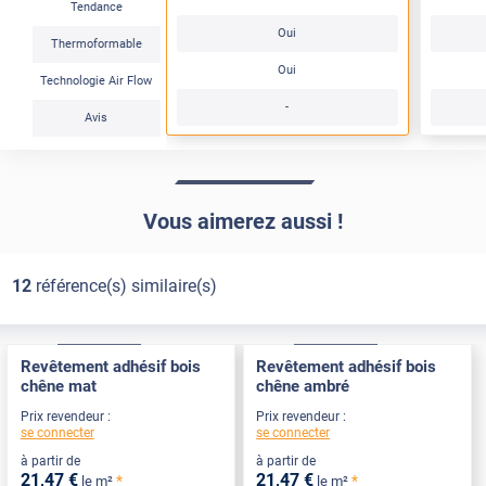
Tendance
Oui
Thermoformable
Oui
Technologie Air Flow
-
Avis
Vous aimerez aussi !
12
référence(s) similaire(s)
Confort
Pose Intérieure
Confort
Pose Intérieure
Revêtement adhésif bois
Revêtement adhésif bois
chêne mat
chêne ambré
Prix revendeur :
Prix revendeur :
se connecter
se connecter
à partir de
à partir de
21
,47
€
21
,47
€
*
*
le m²
le m²