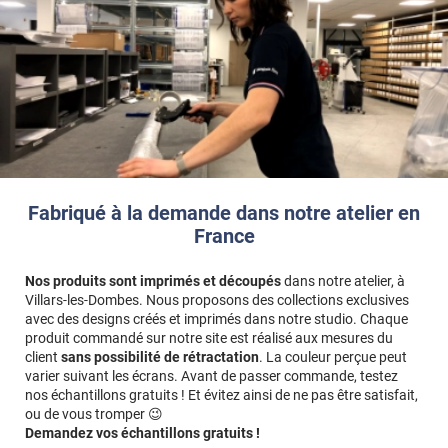
Si vous souhaitez recouvrir en une seule découpe la face visible
et les bords/tranches de votre façade, il faut ajouter l’épaisseur
des bords aux dimensions saisies.
Exemple
: pour une façade de
60 x 80 cm
avec des bords de
2
cm
, vous devez saisir
64 x 84 cm
(60+2+2 et 80+2+2).
Fabriqué à la demande dans notre atelier en
France
Nos produits sont imprimés et découpés
dans notre atelier, à
Villars-les-Dombes. Nous proposons des collections exclusives
avec des designs créés et imprimés dans notre studio. Chaque
produit commandé sur notre site est réalisé aux mesures du
client
sans possibilité de rétractation
. La couleur perçue peut
varier suivant les écrans. Avant de passer commande, testez
nos échantillons gratuits ! Et évitez ainsi de ne pas être satisfait,
ou de vous tromper 😉
Demandez vos échantillons gratuits !