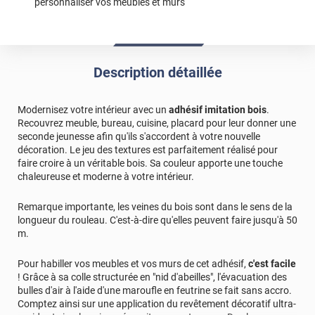
personnaliser vos meubles et murs
*****
Il y a 1099 jours
Après avoir demandé plusieurs échantillons. J ai
recouvert une vieille table noire avec le papier imitation
bois. J ai laissé les pieds noir. Très contente du résultat
facile a poser avec séchoir à cheveux. De plus livraison en
Description détaillée
2jours
*****
Il y a 1910 jours
Modernisez votre intérieur avec un
adhésif imitation bois
.
Très bon produits pour recouvrir des meubles
Recouvrez meuble, bureau, cuisine, placard pour leur donner une
seconde jeunesse afin qu'ils s'accordent à votre nouvelle
décoration. Le jeu des textures est parfaitement réalisé pour
faire croire à un véritable bois. Sa couleur apporte une touche
chaleureuse et moderne à votre intérieur.
Remarque importante, les veines du bois sont dans le sens de la
longueur du rouleau. C'est-à-dire qu'elles peuvent faire jusqu'à 50
m.
Pour habiller vos meubles et vos murs de cet adhésif,
c'est facile
! Grâce à sa colle structurée en "nid d'abeilles", l'évacuation des
bulles d'air à l'aide d'une maroufle en feutrine se fait sans accro.
Comptez ainsi sur une application du revêtement décoratif ultra-