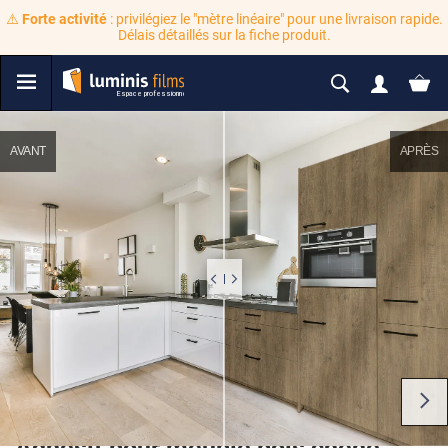
⚠️
Forte activité
: privilégiez le "mètre linéaire" pour une livraison rapide.
Délais détaillés sur la fiche produit.
AVANT
APRÈS
Adhésif pour meuble bois chêne