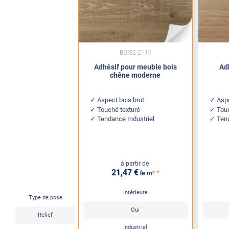
BOIS2-2119
Adhésif pour meuble bois
Ad
chêne moderne
Aspect bois brut
Aspe
Touché texturé
Tou
Tendance Industriel
Ten
à partir de
21
,47
€
*
le m²
Intérieure
Type de pose
Oui
Relief
Industriel