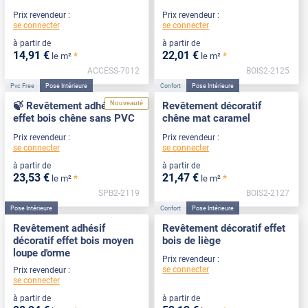
Prix revendeur :
Prix revendeur :
se connecter
se connecter
à partir de
à partir de
14
,91
€
22
,01
€
*
*
le m²
le m²
ACCESS-7012
BOIS2-2125
Pvc Free
Pose Intérieure
Confort
Pose Intérieure
Nouveauté
🍃 Revêtement adhésif
Revêtement décoratif
effet bois chêne sans PVC
chêne mat caramel
Prix revendeur :
Prix revendeur :
se connecter
se connecter
à partir de
à partir de
23
,53
€
21
,47
€
*
*
le m²
le m²
SPB2-2119
BOIS2-2127
Pose Intérieure
Confort
Pose Intérieure
Revêtement adhésif
Revêtement décoratif effet
décoratif effet bois moyen
bois de liège
loupe d'orme
Prix revendeur :
se connecter
Prix revendeur :
se connecter
à partir de
à partir de