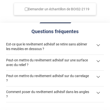
Demander un échantillon de
BOIS2-2119
Questions fréquentes
Est-ce que le revêtement adhésif se retire sans abîmer
les meubles en dessous ?
Peut-on mettre du revêtement adhésif sur une surface
avec du relief ?
Peut-on mettre du revêtement adhésif sur du carrelage
?
Partir d'un coin et tirer assez fermement
Utiliser une solution de dépose pour annuler l'action de la
Comment poser du revêtement adhésif dans les angles
colle
?
S'aider d'un décapeur thermique : la colle va ramollir le film
faire appel à un
et la colle. Vous retirez beaucoup plus facilement le
«
poseur professionnel
revêtement adhésif.