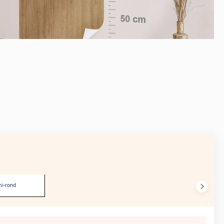
APRÈS
i-rond