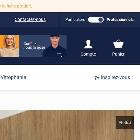
r la fiche produit.
Contactez-nous
Particuliers
Professionnels
Confiez-
nous la pose
S'inscrire / Se
Compte
Panier
connecter
Connexion
Vitrophanie
Inspirez-vous
/
Inscription
APRÈS