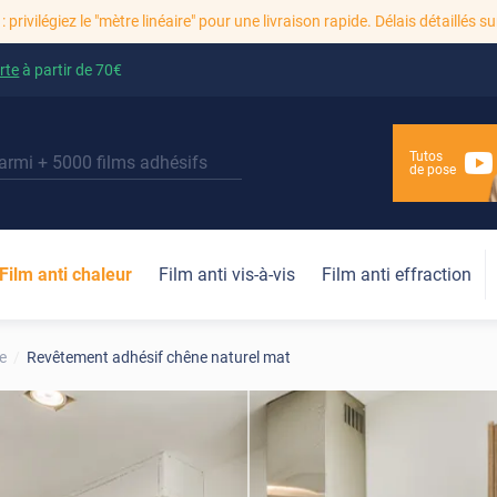
: privilégiez le "mètre linéaire" pour une livraison rapide. Délais détaillés su
rte
à partir de
70€
Tutos
de pose
Film anti chaleur
Film anti vis-à-vis
Film anti effraction
e
Revêtement adhésif chêne naturel mat