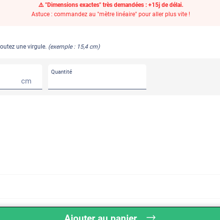
⚠️ "Dimensions exactes" très demandées : +15j de délai.
Astuce : commandez au "mètre linéaire" pour aller plus vite !
joutez une virgule.
(exemple : 15,4 cm)
Quantité
cm
Ajouter au panier