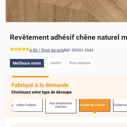
Revêtement adhésif chêne naturel m
*****
4.89
/ 5
Voir les avis
Ref :
BOIS1-2042
Meilleure vente
Confort
Pose Intérieure
AVANT
Fabriqué à la demande
Choisissez votre type de découpe
Aux dimensions
Au mètre linéaire
Façade de cuisine
Crédence
exactes