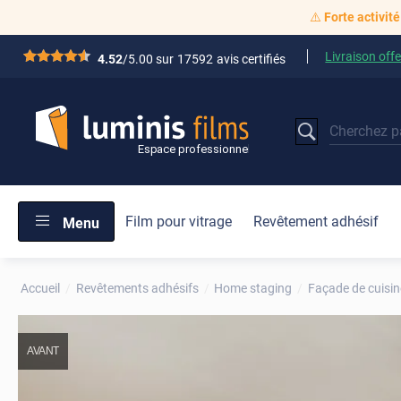
⚠️
Forte activité
Livraison offe
*****
4.52
/5.00 sur
17592
avis certifiés
Film pour vitrage
Revêtement adhésif
Menu
Accueil
Revêtements adhésifs
Home staging
Façade de cuisin
AVANT