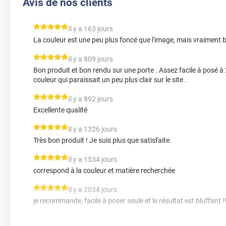
Avis de nos clients
*****
Il y a 163 jours
La couleur est une peu plus foncé que l'image, mais vraiment 
*****
Il y a 809 jours
Bon produit et bon rendu sur une porte . Assez facile à posé à 
couleur qui paraissait un peu plus clair sur le site .
*****
Il y a 892 jours
Excellente qualité
*****
Il y a 1326 jours
Très bon produit ! Je suis plus que satisfaite.
*****
Il y a 1534 jours
correspond à la couleur et matière recherchée
*****
Il y a 2034 jours
je recommande, facile à poser seule et le résultat est bluffant !!
*****
Il y a 2206 jours