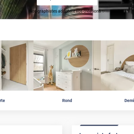
Nos graphistes adaptent vos créations ✨
rte
Rond
Demi