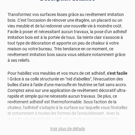
Transformez vos surfaces lisses grâce au revêtement imitation
bois. C'est l'occasion de rénover une étagère, un placard ou un
vieu meuble et de lui redonner une nouvelle vie à moindre coût.
Facile à poser et nécessitant aucun travaux, la pose d'un adhésif
imitation bois est à la portée de tous. Sa teinte clair s'associe à
tout type de décoration et apporte un peu de chaleur à votre
maison ou votre bureau. Très tendance en ce moment, ce
revêtement imitation bois saura vous séduire notamment grâce
à ses reliefs.
Pour habillez vos meubles et vos murs de cet adhésif,
c'est facile
! Grâce à sa colle structurée en "nid d'abeilles", l'évacuation des
bulles d'aire à l'aide d'une maroufle en feutrine se fait sans accro.
Comptez ainsi sur une application de revêtement décoratif ultra-
rapide et simple qui ne nécessite aucun travaux. De plus, ce
revêtement adhésif est thermoformable. Sous l'action de la
chaleur, l'adhésif s'adapte à la surface sur laquelle vous l'installez
et notamment à toutes les formes de l'ameublement. Avec la
pose de cet adhésif décoratif, vous réaliser en moyenne 50%
d'économie par rapport à une rénovation classique.
Voir plus de détails