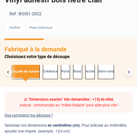
Ref :
BOIS1-2022
Confort
Pose Intérieure
AVANT
Fabriqué à la demande
Choisissez votre type de découpe
actes
Façade de cuisine
Crédence
Porte
Rond
Arche
Demi-rond
⚠️ "Dimensions exactes" très demandées : +15j de délai.
Astuce : commandez au "mètre linéaire" pour aller plus vite !
Que comprend ma découpe ?
Saisissez vos dimensions
en centimètres (cm)
. Pour préciser au millimètre,
ajoutez une virgule.
(exemple : 15,4 cm)