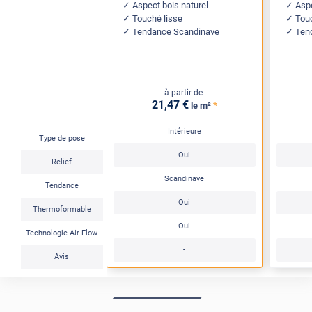
Aspect bois naturel
Aspe
Touché lisse
Tou
Tendance Scandinave
Ten
à partir de
21
,47
€
*
le m²
Intérieure
Type de pose
Oui
Relief
Scandinave
Tendance
Oui
Thermoformable
Oui
Technologie Air Flow
-
Avis