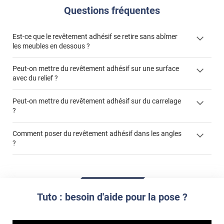
Questions fréquentes
Est-ce que le revêtement adhésif se retire sans abîmer
les meubles en dessous ?
Peut-on mettre du revêtement adhésif sur une surface
avec du relief ?
Peut-on mettre du revêtement adhésif sur du carrelage
?
Partir d'un coin et tirer assez fermement
Utiliser une solution de dépose pour annuler l'action de la
Comment poser du revêtement adhésif dans les angles
colle
?
S'aider d'un décapeur thermique : la colle va ramollir le film
faire appel à un
et la colle. Vous retirez beaucoup plus facilement le
«
poseur professionnel
revêtement adhésif.
Réussir la pose d'un revêtement adhésif dans les angles. »
Lisser la surface avec un enduit de lissage au préalable
Commander à la taille des carreaux et réappliquer un joint
propre par dessus
Tuto : besoin d'aide pour la pose ?