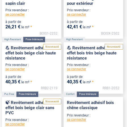
sapin clair
pour extérieur
Prix revendeur :
Prix revendeur :
se connecter
se connecter
à partir de
à partir de
26
,21
€
42
,41
€
*
*
le m²
le m²
BOIS1-2252
BOISX-2502
High Resistant
Pose Intérieure
High Resistant
Nouveauté
Nouveauté
💪 Revêtement adhésif
💪 Revêtement adhésif
effet bois beige clair haute
effet bois très beige haute
résistance
résistance
Prix revendeur :
Prix revendeur :
se connecter
se connecter
à partir de
à partir de
40
,35
€
40
,35
€
*
*
le m²
le m²
RRB2-2119
RRB1-2052
Pvc Free
Pose Intérieure
Confort
Pose Intérieure
Nouveauté
🍃 Revêtement adhésif
Revêtement adhésif bois
effet bois beige clair sans
chêne classique
PVC
Prix revendeur :
se connecter
Prix revendeur :
se connecter