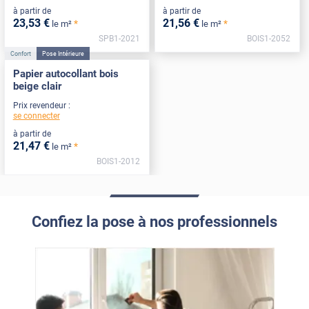
à partir de
à partir de
23
,53
€
21
,56
€
*
*
le m²
le m²
SPB1-2021
BOIS1-2052
Confort
Pose Intérieure
Papier autocollant bois
beige clair
Prix revendeur :
se connecter
à partir de
21
,47
€
*
le m²
BOIS1-2012
Confiez la pose à nos professionnels