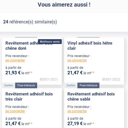
Vous aimerez aussi !
24
référence(s) similaire(s)
Confort
Pose Intérieure
Confort
Pose Intérieure
Meilleure vente
Revêtement adhésif bois
Vinyl adhésif bois hêtre
chêne doré
clair
Prix revendeur :
Prix revendeur :
se connecter
se connecter
à partir de
à partir de
21
,93
€
21
,47
€
*
*
le m²
le m²
BOIS1-2021
BOIS1-2022
Confort
Pose Intérieure
Confort
Pose Intérieure
Revêtement adhésif bois
Revêtement adhésif bois
très clair
chêne sablé
Prix revendeur :
Prix revendeur :
se connecter
se connecter
à partir de
à partir de
21
,47
€
27
,19
€
*
*
le m²
le m²