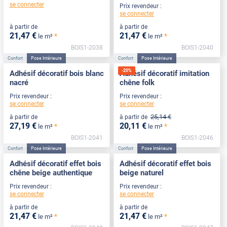
se connecter
Prix revendeur :
se connecter
à partir de
à partir de
21
,47
€
21
,47
€
*
*
le m²
le m²
BOIS1-2038
BOIS1-2040
Confort
Pose Intérieure
Confort
Pose Intérieure
-
20
%
Adhésif décoratif bois blanc
Adhésif décoratif imitation
nacré
chêne folk
Prix revendeur :
Prix revendeur :
se connecter
se connecter
25
,14
€
à partir de
à partir de
27
,19
€
20
,11
€
*
*
le m²
le m²
BOIS1-2041
BOIS1-2046
Confort
Pose Intérieure
Confort
Pose Intérieure
Adhésif décoratif effet bois
Adhésif décoratif effet bois
chêne beige authentique
beige naturel
Prix revendeur :
Prix revendeur :
se connecter
se connecter
à partir de
à partir de
21
,47
€
21
,47
€
*
*
le m²
le m²