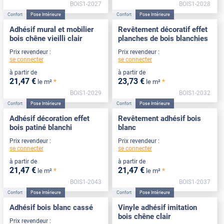
BOIS1-2027
BOIS1-2028
Confort
Pose Intérieure
Confort
Pose Intérieure
Adhésif mural et mobilier
Revêtement décoratif effet
bois chêne vieilli clair
planches de bois blanchies
Prix revendeur :
Prix revendeur :
se connecter
se connecter
à partir de
à partir de
21
,47
€
23
,73
€
*
*
le m²
le m²
BOIS1-2029
BOIS1-2032
Confort
Pose Intérieure
Confort
Pose Intérieure
Adhésif décoration effet
Revêtement adhésif bois
bois patiné blanchi
blanc
Prix revendeur :
Prix revendeur :
se connecter
se connecter
à partir de
à partir de
21
,47
€
21
,47
€
*
*
le m²
le m²
BOIS1-2043
BOIS1-2037
Confort
Pose Intérieure
Confort
Pose Intérieure
Adhésif bois blanc cassé
Vinyle adhésif imitation
bois chêne clair
Prix revendeur :