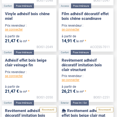
BOIS1-2048
BOIS1-2047
Confort
Pose Intérieure
Access
Pose Intérieure
Vinyle adhésif bois chêne
Film adhésif décoratif effet
miel
bois chêne scandinave
Prix revendeur :
Prix revendeur :
se connecter
se connecter
à partir de
à partir de
21
,47
€
14
,91
€
*
*
le m²
le m²
BOIS1-2049
ACCESS-7011
Confort
Pose Intérieure
Confort
Pose Intérieure
Adhésif effet bois beige
Revêtement adhésif
clair veinage fin
décoratif imitation bois
clair structuré
Prix revendeur :
se connecter
Prix revendeur :
se connecter
à partir de
à partir de
21
,47
€
26
,21
€
*
*
le m²
le m²
BOIS1-2050
BOIS1-2251
Confort
Pose Intérieure
Exterior
Pose Int / Ext
Nouveauté
Nouveauté
Revêtement adhésif
🌦️ Revêtement adhésif
décoratif imitation bois
effet bois beige clair mat