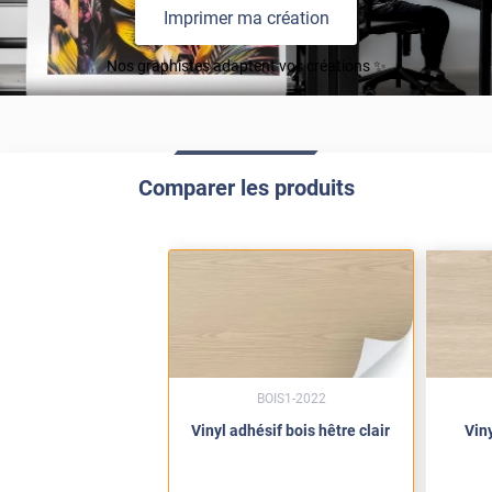
Imprimer ma création
Nos graphistes adaptent vos créations ✨
Comparer les produits
BOIS1-2022
Vinyl adhésif bois hêtre clair
Vin