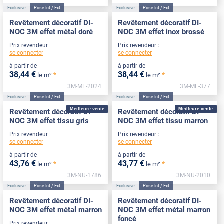
Exclusive
Pose Int / Ext
Exclusive
Pose Int / Ext
Revêtement décoratif DI-
Revêtement décoratif DI-
NOC 3M effet métal doré
NOC 3M effet inox brossé
Prix revendeur :
Prix revendeur :
se connecter
se connecter
à partir de
à partir de
38
,44
€
38
,44
€
*
*
le m²
le m²
3M-ME-2024
3M-ME-377
Exclusive
Pose Int / Ext
Exclusive
Pose Int / Ext
Meilleure vente
Meilleure vente
Revêtement décoratif DI-
Revêtement décoratif DI-
NOC 3M effet tissu gris
NOC 3M effet tissu marron
Prix revendeur :
Prix revendeur :
se connecter
se connecter
à partir de
à partir de
43
,76
€
43
,77
€
*
*
le m²
le m²
3M-NU-1786
3M-NU-2010
Exclusive
Pose Int / Ext
Exclusive
Pose Int / Ext
Revêtement décoratif DI-
Revêtement décoratif DI-
NOC 3M effet métal marron
NOC 3M effet métal marron
foncé
Prix revendeur :