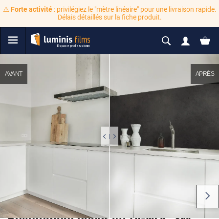
⚠️
Forte activité
: privilégiez le "mètre linéaire" pour une livraison rapide.
Délais détaillés sur la fiche produit.
AVANT
APRÈS
Revêtement décoratif DI-NOC 3M