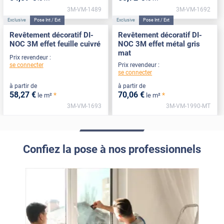
3M-VM-1489
3M-VM-1692
Exclusive
Pose Int / Ext
Exclusive
Pose Int / Ext
Revêtement décoratif DI-
Revêtement décoratif DI-
NOC 3M effet feuille cuivré
NOC 3M effet métal gris
mat
Prix revendeur :
se connecter
Prix revendeur :
se connecter
à partir de
à partir de
58
,27
€
70
,06
€
*
*
le m²
le m²
3M-VM-1693
3M-VM-1990-MT
Confiez la pose à nos professionnels