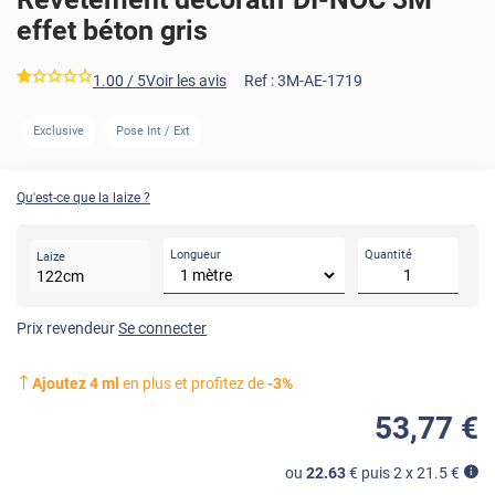
effet béton gris
*****
1.00
/ 5
Voir les avis
Ref :
3M-AE-1719
AVANT
APRÈ
Exclusive
Pose Int / Ext
Qu'est-ce que la laize ?
Longueur
Quantité
Laize
122
cm
Prix revendeur
Se connecter
Ajoutez
4
ml
en plus et profitez de
-
3
%
53
,77
€
ou
22.63
€ puis 2 x
21.5
€