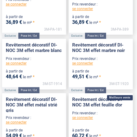
se connecter
Prix revendeur :
se connecter
à partir de
à partir de
36
,89
€
36
,89
€
*
*
le m²
le m²
3M-PA-181
3M-PA-389
Exclusive
Pose Int / Ext
Exclusive
Pose Int / Ext
Revêtement décoratif DI-
Revêtement décoratif DI-
NOC 3M effet marbre blanc
NOC 3M effet marbre noir
Prix revendeur :
Prix revendeur :
se connecter
se connecter
à partir de
à partir de
48
,64
€
49
,51
€
*
*
le m²
le m²
3M-ST-1914
3M-ST-1920
Exclusive
Pose Int / Ext
Exclusive
Pose Int / Ext
Meilleure vente
Revêtement décoratif DI-
Revêtement décoratif DI-
NOC 3M effet métal strié
NOC 3M effet feuille d'or
gris
Prix revendeur :
se connecter
Prix revendeur :
se connecter
à partir de
à partir de
54
,09
€
60
,72
€
*
*
le m²
le m²