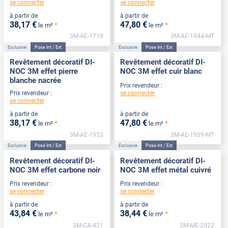
se connecter
se connecter
à partir de
à partir de
38
,17
€
47
,80
€
*
*
le m²
le m²
3M-AE-1719
3M-AE-1944-MT
Exclusive
Pose Int / Ext
Exclusive
Pose Int / Ext
Revêtement décoratif DI-
Revêtement décoratif DI-
NOC 3M effet pierre
NOC 3M effet cuir blanc
blanche nacrée
Prix revendeur :
se connecter
Prix revendeur :
se connecter
à partir de
à partir de
38
,17
€
47
,80
€
*
*
le m²
le m²
3M-AE-1953
3M-AE-1959-MT
Exclusive
Pose Int / Ext
Exclusive
Pose Int / Ext
Revêtement décoratif DI-
Revêtement décoratif DI-
NOC 3M effet carbone noir
NOC 3M effet métal cuivré
Prix revendeur :
Prix revendeur :
se connecter
se connecter
à partir de
à partir de
43
,84
€
38
,44
€
*
*
le m²
le m²
3M-CA-421
3M-ME-2022