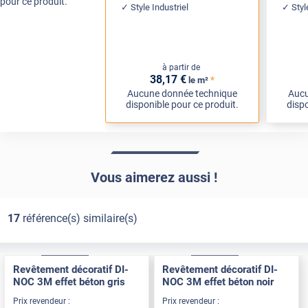
pour ce produit.
Style Industriel
Styl
à partir de
38
,17
€
*
le m²
Aucune donnée technique
Aucu
disponible pour ce produit.
dispo
Vous aimerez aussi !
17
référence(s) similaire(s)
Exclusive
Pose Int / Ext
Exclusive
Pose Int / Ext
Revêtement décoratif DI-
Revêtement décoratif DI-
NOC 3M effet béton gris
NOC 3M effet béton noir
Prix revendeur :
Prix revendeur :