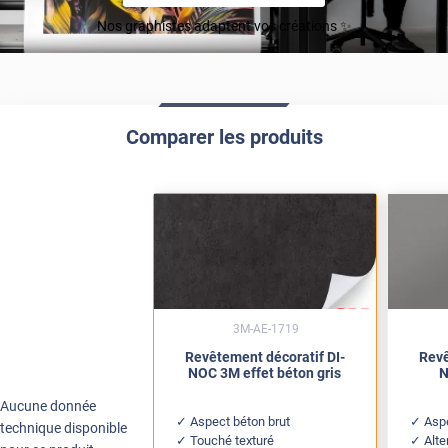
Nos graphistes adaptent vos créations ✨
Comparer les produits
3M-AE-1719
Revêtement décoratif DI-
Revê
NOC 3M effet béton gris
N
Aucune donnée
Aspect béton brut
Aspe
technique disponible
Touché texturé
Alte