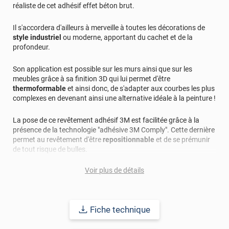
réaliste de cet adhésif effet béton brut.
Il s'accordera d'ailleurs à merveille à toutes les décorations de
style industriel
ou moderne, apportant du cachet et de la
profondeur.
Son application est possible sur les murs ainsi que sur les
meubles grâce à sa finition 3D qui lui permet d'être
thermoformable
et ainsi donc, de s'adapter aux courbes les plus
complexes en devenant ainsi une alternative idéale à la peinture !
La pose de ce revêtement adhésif 3M est facilitée grâce à la
présence de la technologie "adhésive 3M Comply". Cette dernière
permet au revêtement d'être
repositionnable
et de se prémunir
de tout risque de bulles.
Voir plus de détails
Applicable sur la plupart des supports : bois, métal, plastique...
cet adhésif vous promet une durabilité longue avec une pose
intérieure et extérieure allant jusqu'à 15 ans.
Fiche technique