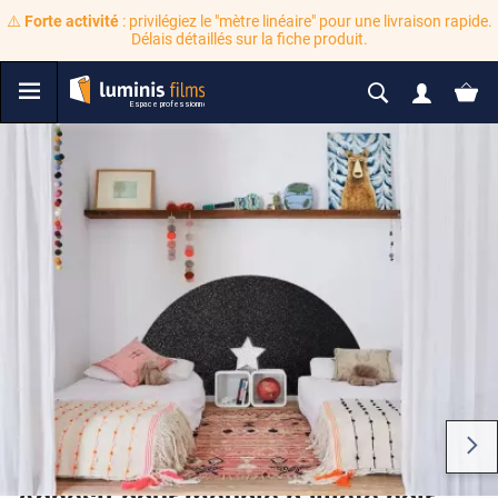
⚠️
Forte activité
: privilégiez le "mètre linéaire" pour une livraison rapide.
Délais détaillés sur la fiche produit.
Adhésif pour meuble pailleté noir