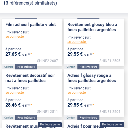
13
référence(s) similaire(s)
Confort
Pose Intérieure
Confort
Pose Intérieure
Film adhésif pailleté violet
Revêtement glossy bleu à
fines paillettes argentées
Prix revendeur :
se connecter
Prix revendeur :
se connecter
à partir de
à partir de
27
,65
€
29
,55
€
*
*
le m²
le m²
SHINE2-2607
SHINE1-2505
Confort
Pose Intérieure
Confort
Pose Intérieure
Revêtement décoratif noir
Adhésif glossy rouge à
mat à fines paillettes
fines paillettes argentées
Prix revendeur :
Prix revendeur :
se connecter
se connecter
à partir de
à partir de
28
,46
€
29
,55
€
*
*
le m²
le m²
SHINE1-2511
SHINE1-2504
Confort
Pose Intérieure
Confort
Pose Intérieure
Meilleure vente
Meilleure vente
Revêtement mural pailleté
Adhésif pour meuble