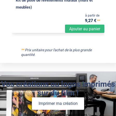
Kit de pose de revêtements muraux (murs et
meubles)
à partir de
9
,27
€
**
Ajouter au panier
**
Prix unitaire pour l'achat de la plus grande
quantité.
Vos créations ou logos imprimés
sur du film !
Imprimer ma création
Nos graphistes adaptent vos créations ✨