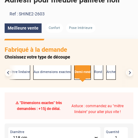
Ref :
SHINE2-2603
Meilleure vente
Confort
Pose Intérieure
Fabriqué à la demande
Choisissez votre type de découpe
Au mètre linéaire
Aux dimensions exactes
Demi-rond
Rond
Arche
⚠️ "Dimensions exactes" très
Astuce : commandez au "mètre
demandées : +15j de délai.
linéaire" pour aller plus vite !
Diamètre
Quantité