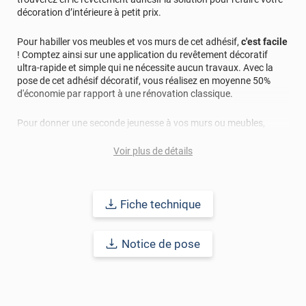
décoration d’intérieure à petit prix.
Pour habiller vos meubles et vos murs de cet adhésif,
c'est facile
! Comptez ainsi sur une application du revêtement décoratif
ultra-rapide et simple qui ne nécessite aucun travaux. Avec la
pose de cet adhésif décoratif, vous réalisez en moyenne 50%
d'économie par rapport à une rénovation classique.
Pour donner une seconde jeunesse à vos murs ou meubles,
comptez sur ce vinyl de haute qualité avec une excellente
résistance à l’eau, à la saleté, à l’abrasion, aux UV et à l’usure.
Voir plus de détails
Grâce à son épaisseur, cet adhésif masque également les petites
imperfections. Classé A+ au test C.O.V et D-s1,d0 au feu, ce
revêtement peut être installé dans un lieu ouvert public.
Fiche technique
Durabilité
: 10 ans en pose intérieur (anti craquèlement,
écaillage, délamination et jaunissement)
Notice de pose
Afin de vous rendre compte de la qualité et de son rendu
véritable, nous vous conseillons de faire une demande
d'échantillons gratuite.