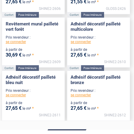
27
,65
€
21
,55
€
*
*
le m²
le m²
SHINE2-2606
GLOSS-2426
Confort
Pose Intérieure
Confort
Pose Intérieure
Revêtement mural pailleté
Adhésif décoratif pailleté
vert forêt
multicolore
Prix revendeur :
Prix revendeur :
se connecter
se connecter
à partir de
à partir de
30
,69
€
27
,65
€
*
*
le m²
le m²
SHINE2-2609
SHINE2-2610
Confort
Pose Intérieure
Confort
Pose Intérieure
Adhésif décoratif pailleté
Adhésif décoratif pailleté
bleu nuit
bronze
Prix revendeur :
Prix revendeur :
se connecter
se connecter
à partir de
à partir de
27
,65
€
27
,65
€
*
*
le m²
le m²
SHINE2-2611
SHINE2-2612