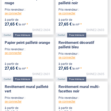
rouge
pailleté noir
Prix revendeur :
Prix revendeur :
se connecter
se connecter
à partir de
à partir de
27
,65
€
27
,65
€
*
*
le m²
le m²
SHINE2-2604
SHINE2-2603
Confort
Pose Intérieure
Confort
Pose Intérieure
Papier peint pailleté orange
Revêtement décoratif
pailleté bleu
Prix revendeur :
se connecter
Prix revendeur :
se connecter
à partir de
à partir de
27
,65
€
27
,65
€
*
*
le m²
le m²
SHINE2-2601
SHINE2-2605
Confort
Pose Intérieure
Confort
Pose Intérieure
Revêtement mural pailleté
Revêtement mural multi-
vert
facettes noir
Prix revendeur :
Prix revendeur :
se connecter
se connecter
à partir de
à partir de