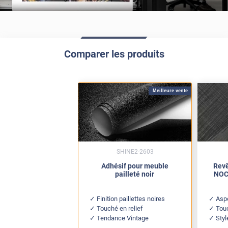
Comparer les produits
Meilleure vente
SHINE2-2603
Adhésif pour meuble
Revê
pailleté noir
NOC 
Finition paillettes noires
Aspe
Touché en relief
Tou
Tendance Vintage
Styl