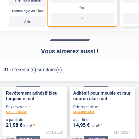
Thermoformable
Oui
Technologie Air Flow
-
Avis
Vous aimerez aussi !
31
référence(s) similaire(s)
Confort
Pose Intérieure
Confort
Pose Intérieure
Revêtement adhésif bleu
Adhésif pour meuble et mur
turquoise mat
marron clair mat
Prix revendeur :
Prix revendeur :
se connecter
se connecter
à partir de
à partir de
21
,98
€
14
,95
€
*
*
le m²
le m²
MAT-2323
MAT-2324
Confort
Pose Intérieure
Confort
Pose Intérieure