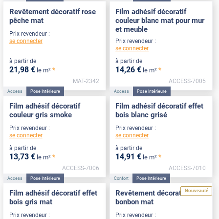
Revêtement décoratif rose
Film adhésif décoratif
pêche mat
couleur blanc mat pour mur
et meuble
Prix revendeur :
se connecter
Prix revendeur :
se connecter
à partir de
à partir de
21
,98
€
14
,26
€
*
*
le m²
le m²
MAT-2342
ACCESS-7005
Access
Pose Intérieure
Access
Pose Intérieure
Film adhésif décoratif
Film adhésif décoratif effet
couleur gris smoke
bois blanc grisé
Prix revendeur :
Prix revendeur :
se connecter
se connecter
à partir de
à partir de
13
,73
€
14
,91
€
*
*
le m²
le m²
ACCESS-7006
ACCESS-7010
Access
Pose Intérieure
Confort
Pose Intérieure
Nouveauté
Film adhésif décoratif effet
Revêtement décoratif rose
bois gris mat
bonbon mat
Prix revendeur :
Prix revendeur :