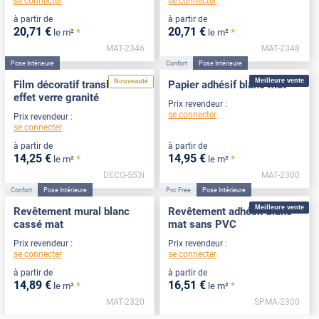
se connecter
se connecter
à partir de
à partir de
20
,71
€
20
,71
€
*
*
le m²
le m²
MAT-2346
MAT-2348
Pose Intérieure
Confort
Pose Intérieure
Meilleure vente
Nouveauté
Film décoratif translucide
Papier adhésif blanc mat
effet verre granité
Prix revendeur :
se connecter
Prix revendeur :
se connecter
à partir de
à partir de
14
,25
€
14
,95
€
*
*
le m²
le m²
DECO-553i
MAT-2300
Confort
Pose Intérieure
Pvc Free
Pose Intérieure
Meilleure vente
Revêtement mural blanc
Revêtement adhésif blanc
cassé mat
mat sans PVC
Prix revendeur :
Prix revendeur :
se connecter
se connecter
à partir de
à partir de
14
,89
€
16
,51
€
*
*
le m²
le m²
MAT-2320
SPMA-2300