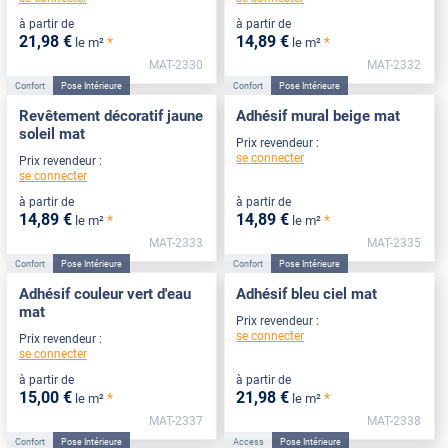
à partir de
à partir de
21
,98
€
14
,89
€
*
*
le m²
le m²
MAT-2330
MAT-2332
Confort
Pose Intérieure
Confort
Pose Intérieure
Revêtement décoratif jaune
Adhésif mural beige mat
soleil mat
Prix revendeur :
se connecter
Prix revendeur :
se connecter
à partir de
à partir de
14
,89
€
14
,89
€
*
*
le m²
le m²
MAT-2333
MAT-2335
Confort
Pose Intérieure
Confort
Pose Intérieure
Adhésif couleur vert d'eau
Adhésif bleu ciel mat
mat
Prix revendeur :
se connecter
Prix revendeur :
se connecter
à partir de
à partir de
15
,00
€
21
,98
€
*
*
le m²
le m²
MAT-2337
MAT-2338
Confort
Pose Intérieure
Access
Pose Intérieure