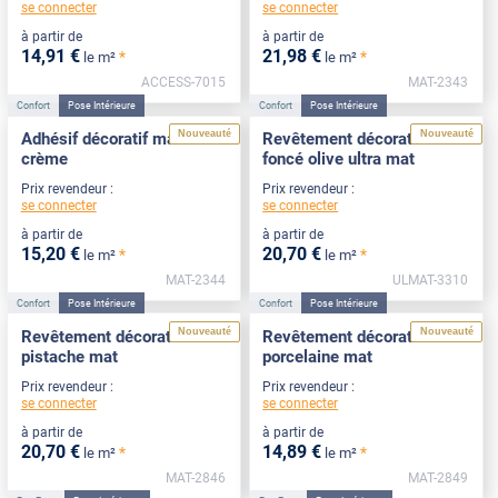
se connecter
se connecter
à partir de
à partir de
14
,91
€
21
,98
€
*
*
le m²
le m²
ACCESS-7015
MAT-2343
Confort
Pose Intérieure
Confort
Pose Intérieure
Nouveauté
Nouveauté
Adhésif décoratif mat blanc
Revêtement décoratif vert
crème
foncé olive ultra mat
Prix revendeur :
Prix revendeur :
se connecter
se connecter
à partir de
à partir de
15
,20
€
20
,70
€
*
*
le m²
le m²
MAT-2344
ULMAT-3310
Confort
Pose Intérieure
Confort
Pose Intérieure
Nouveauté
Nouveauté
Revêtement décoratif vert
Revêtement décoratif
pistache mat
porcelaine mat
Prix revendeur :
Prix revendeur :
se connecter
se connecter
à partir de
à partir de
20
,70
€
14
,89
€
*
*
le m²
le m²
MAT-2846
MAT-2849