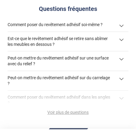
Questions fréquentes
Comment poser du revêtement adhésif soi-même ?
Est-ce que le revêtement adhésif se retire sans abîmer
« Comment poser un revêtement adhésif ? »
les meubles en dessous ?
Peut-on mettre du revêtement adhésif sur une surface
avec du relief ?
Peut-on mettre du revêtement adhésif sur du carrelage
?
Partir d'un coin et tirer assez fermement
Utiliser une solution de dépose pour annuler l'action de la
Comment poser du revêtement adhésif dans les angles
colle
?
S'aider d'un décapeur thermique : la colle va ramollir le film
faire appel à un
Voir plus de questions
et la colle. Vous retirez beaucoup plus facilement le
«
poseur professionnel
revêtement adhésif.
Réussir la pose d'un revêtement adhésif dans les angles. »
Lisser la surface avec un enduit de lissage au préalable
Commander à la taille des carreaux et réappliquer un joint
propre par dessus