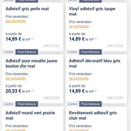
Adhésif gris perle mat
Vinyl adhésif gris taupe
mat
Prix revendeur :
se connecter
Prix revendeur :
se connecter
à partir de
à partir de
14
,89
€
14
,89
€
*
*
le m²
le m²
MAT-2325
MAT-2326
Confort
Pose Intérieure
Confort
Pose Intérieure
Adhésif pour meuble jaune
Adhésif décoratif bleu gris
bouton d'or mat
mat
Prix revendeur :
Prix revendeur :
se connecter
se connecter
à partir de
à partir de
20
,53
€
14
,89
€
*
*
le m²
le m²
MAT-2328
MAT-2329
Confort
Pose Intérieure
Confort
Pose Intérieure
Adhésif mural vert prairie
Revêtement adhésif gris
mat
clair mat
Prix revendeur :
Prix revendeur :
se connecter
se connecter