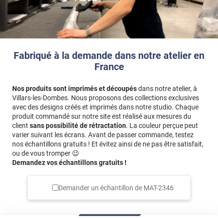
• Donner du style à une crédence,
• Personnaliser un espace de travail,
• Créer une décoration élégante à petit prix.
Facile à poser, résistant et raffiné, il séduit aussi bien les
Fabriqué à la demande dans notre atelier en
particuliers créatifs que les professionnels du design d’intérieur.
France
Référence produit :
MAT2346
.
Nos produits sont imprimés et découpés
dans notre atelier, à
Villars-les-Dombes. Nous proposons des collections exclusives
avec des designs créés et imprimés dans notre studio. Chaque
produit commandé sur notre site est réalisé aux mesures du
client
sans possibilité de rétractation
. La couleur perçue peut
varier suivant les écrans. Avant de passer commande, testez
nos échantillons gratuits ! Et évitez ainsi de ne pas être satisfait,
ou de vous tromper 😉
Demandez vos échantillons gratuits !
Demander un échantillon de
MAT-2346