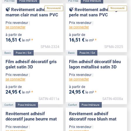
Pvc Free
Pose Intérieure
Pvc Free
Pose Intérieure
Nouveauté
Nouveauté
🍃 Revêtement adhésif
🍃 Revêtement adhésif gris
marron clair mat sans PVC
perle mat sans PVC
Prix revendeur :
Prix revendeur :
se connecter
se connecter
à partir de
à partir de
16
,51
€
16
,51
€
*
*
le m²
le m²
SPMA-2324
SPMA-2025
Basic
Pose Int / Ext
Basic
Pose Int / Ext
Film adhésif décoratif gris
Film adhésif décoratif bleu
galet satin 3D
lagon métallisé satin 3D
Prix revendeur :
Prix revendeur :
se connecter
se connecter
à partir de
à partir de
24
,95
€
24
,95
€
*
*
le m²
le m²
SATIN-4011a
SATIN-4008a
Confort
Pose Intérieure
Confort
Pose Intérieure
Revêtement adhésif
Revêtement adhésif
décoratif jaune beurre mat
décoratif rose blush mat
Prix revendeur :
Prix revendeur :