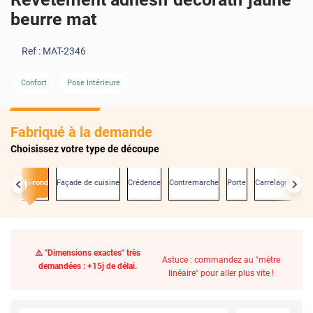
beurre mat
Ref :
MAT-2346
Confort
Pose Intérieure
Fabriqué à la demande
Choisissez votre type de découpe
s
Demi-rond
Façade de cuisine
Crédence
Contremarche
Porte
Carrelage mural
⚠️ "Dimensions exactes" très
Astuce : commandez au "mètre
demandées : +15j de délai.
linéaire" pour aller plus vite !