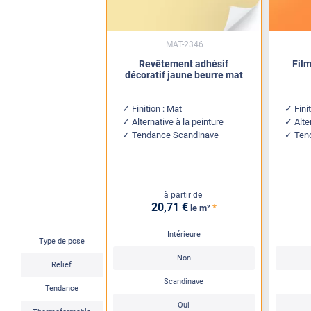
MAT-2346
Revêtement adhésif
Fil
décoratif jaune beurre mat
Finition : Mat
Fini
Alternative à la peinture
Alte
Tendance Scandinave
Ten
à partir de
20
,71
€
*
le m²
Intérieure
Type de pose
Non
Relief
Scandinave
Tendance
Oui