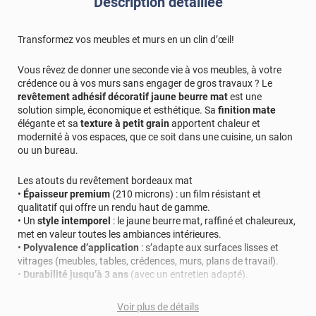
Description détaillée
Transformez vos meubles et murs en un clin d’œil!
Vous rêvez de donner une seconde vie à vos meubles, à votre
crédence ou à vos murs sans engager de gros travaux ? Le
revêtement adhésif décoratif jaune beurre mat
est une
solution simple, économique et esthétique. Sa
finition mate
élégante et sa
texture à petit grain
apportent chaleur et
modernité à vos espaces, que ce soit dans une cuisine, un salon
ou un bureau.
Les atouts du revêtement bordeaux mat
•
Épaisseur premium
(210 microns) : un film résistant et
qualitatif qui offre un rendu haut de gamme.
• Un
style intemporel
: le jaune beurre mat, raffiné et chaleureux,
met en valeur toutes les ambiances intérieures.
•
Polyvalence d’application
: s’adapte aux surfaces lisses et
vitrages (meubles, tables, crédences, murs, plans de travail).
•
Durabilité jusqu’à 3 ans
(avec un entretien adapté).
Conseils de pose pour un rendu impeccable
Voir plus de détails