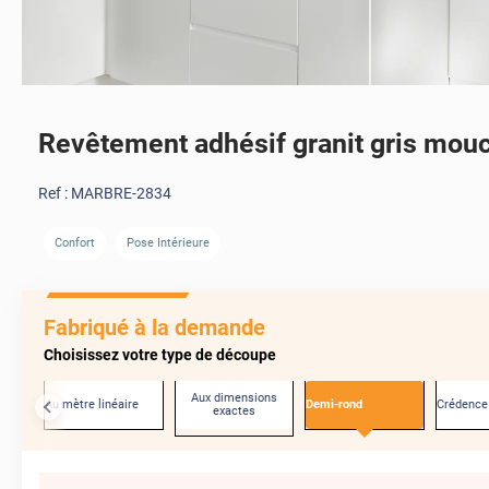
Revêtement adhésif granit gris mou
Ref :
MARBRE-2834
Confort
Pose Intérieure
Fabriqué à la demande
Choisissez votre type de découpe
Aux dimensions
Au mètre linéaire
Demi-rond
Crédence
exactes