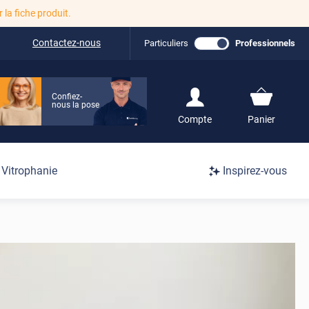
r la fiche produit.
Contactez-nous
Particuliers
Professionnels
Confiez-
nous la pose
S'inscrire / Se
Compte
Panier
connecter
Connexion
Vitrophanie
Inspirez-vous
/
Inscription