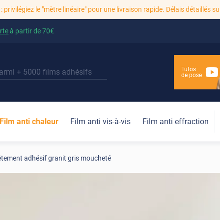
: privilégiez le "mètre linéaire" pour une livraison rapide. Délais détaillés su
rte
à partir de
70€
Tutos
de pose
Film anti chaleur
Film anti vis-à-vis
Film anti effraction
tement adhésif granit gris moucheté