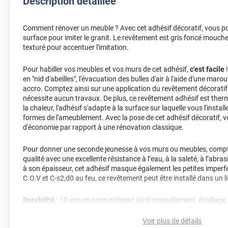
Description détaillée
Comment rénover un meuble ? Avec cet adhésif décoratif, vous po
surface pour imiter le granit. Le revêtement est gris foncé mouche
texturé pour accentuer l'imitation.
Pour habiller vos meubles et vos murs de cet adhésif,
c'est facile
!
en "nid d'abeilles", l'évacuation des bulles d'air à l'aide d'une marou
accro. Comptez ainsi sur une application du revêtement décoratif 
nécessite aucun travaux. De plus, ce revêtement adhésif est ther
la chaleur, l'adhésif s'adapte à la surface sur laquelle vous l'insta
formes de l'ameublement. Avec la pose de cet adhésif décoratif,
d'économie par rapport à une rénovation classique.
Pour donner une seconde jeunesse à vos murs ou meubles, compte
qualité avec une excellente résistance à l’eau, à la saleté, à l’abra
à son épaisseur, cet adhésif masque également les petites imperfe
C.O.V et C-s2,d0 au feu, ce revêtement peut être installé dans un l
Durabilité
: 10 ans en pose intérieur (anti craquèlement, écaillage
jaunissement)
Voir plus de détails