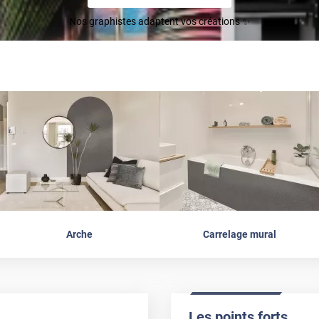
Nos graphistes adaptent vos créations ✨
Arche
Carrelage mural
Les points forts