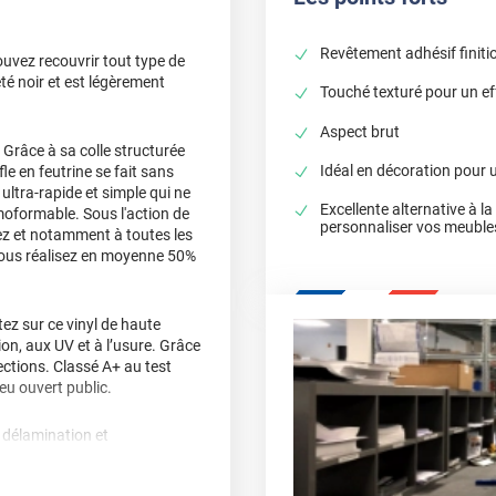
Revêtement adhésif finiti
uvez recouvrir tout type de
té noir et est légèrement
Touché texturé pour un eff
Aspect brut
 Grâce à sa colle structurée
Idéal en décoration pour u
fle en feutrine se fait sans
ultra-rapide et simple qui ne
Excellente alternative à l
moformable. Sous l'action de
personnaliser vos meuble
llez et notamment à toutes les
 vous réalisez en moyenne 50%
z sur ce vinyl de haute
sion, aux UV et à l’usure. Grâce
ctions. Classé A+ au test
ieu ouvert public.
, délamination et