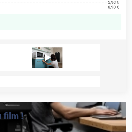
5,90
€
6,90
€
film !