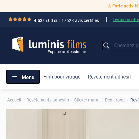
⚠️
Forte activité
Livraison offe
*****
4.52
/5.00 sur
17623
avis certifiés
Film pour vitrage
Revêtement adhésif
Menu
Accueil
Revêtements adhésifs
Sticker mural
Demi-rond
Revê