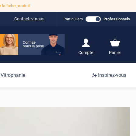
r la fiche produit.
Contactez-nous
Particuliers
Professionnels
Confiez-
nous la pose
S'inscrire / Se
Compte
Panier
connecter
Connexion
Vitrophanie
Inspirez-vous
/
Inscription