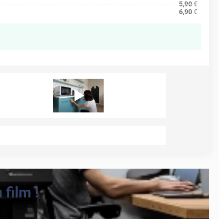
5,90
€
6,90
€
film !