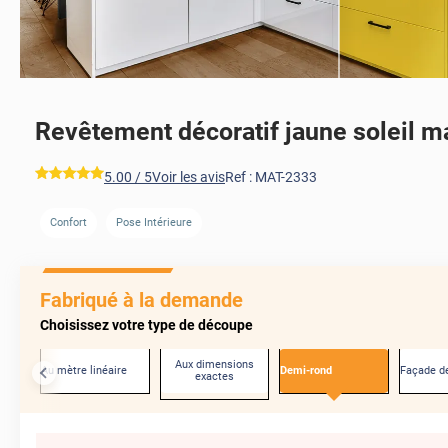
Revêtement décoratif jaune soleil m
*****
5.00
/ 5
Voir les avis
Ref :
MAT-2333
Confort
Pose Intérieure
Fabriqué à la demande
Choisissez votre type de découpe
Aux dimensions
Au mètre linéaire
Demi-rond
Façade de
exactes