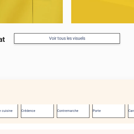
at
Voir tous les visuels
 cuisine
Crédence
Contremarche
Porte
Car