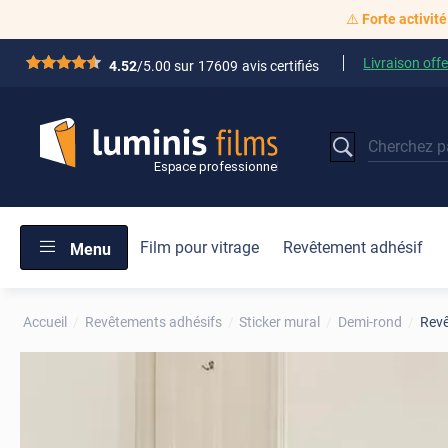
⚠️
Forte activité
Livraison offe
*****
4.52
/5.00 sur
17609
avis certifiés
Film pour vitrage
Revêtement adhésif
Menu
Accueil
Revêtements adhésifs
Sticker mural
Demi-rond
Revê