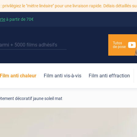
: privilégiez le "mètre linéaire" pour une livraison rapide. Délais détaillés su
rte
à partir de
70€
Tutos
de pose
Film anti chaleur
Film anti vis-à-vis
Film anti effraction
tement décoratif jaune soleil mat