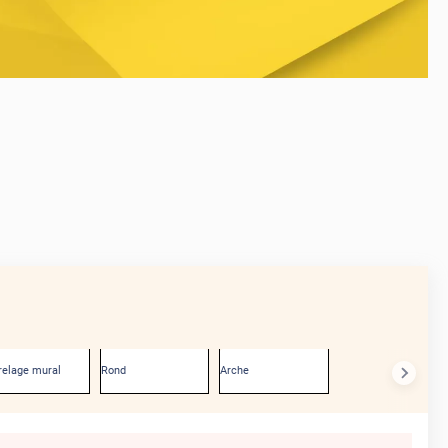
AVANT
relage mural
Rond
Arche