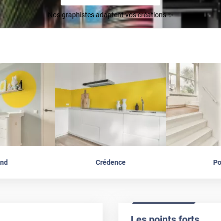
Nos graphistes adaptent vos créations ✨
nd
Crédence
Po
Les points forts