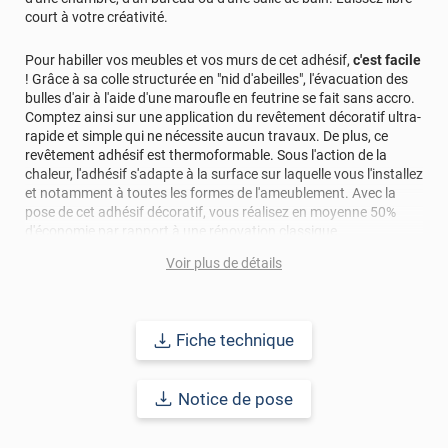
court à votre créativité.
Pour habiller vos meubles et vos murs de cet adhésif,
c'est facile
! Grâce à sa colle structurée en "nid d'abeilles", l'évacuation des
bulles d'air à l'aide d'une maroufle en feutrine se fait sans accro.
Comptez ainsi sur une application du revêtement décoratif ultra-
rapide et simple qui ne nécessite aucun travaux. De plus, ce
revêtement adhésif est thermoformable. Sous l'action de la
chaleur, l'adhésif s'adapte à la surface sur laquelle vous l'installez
et notamment à toutes les formes de l'ameublement. Avec la
pose de cet adhésif décoratif, vous réalisez en moyenne 50%
d'économie par rapport à une rénovation classique.
Voir plus de détails
Pour donner une seconde jeunesse à vos murs ou meubles,
comptez sur ce vinyl de haute qualité avec une excellente
résistance à l’eau, à la saleté, à l’abrasion, aux UV et à l’usure.
Grâce à son épaisseur, cet adhésif masque également les petites
Fiche technique
imperfections. Classé A+ au test C.O.V et C-s2,d0 au feu, ce
revêtement peut être installé dans un lieu ouvert public.
Notice de pose
Durabilité
: 10 ans en pose intérieur (anti craquèlement,
écaillage, délamination et jaunissement)