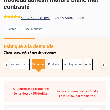
contrasté
*****
5.00
/ 5
Voir les avis
Ref :
MARBRE-2835
Confort
Pose Intérieure
Fabriqué à la demande
Choisissez votre type de découpe
Aux dimensions exactes
Demi-rond
Crédence
Carrelage mural
Arche
⚠️ "Dimensions exactes" très
Astuce : commandez au "mètre
demandées : +15j de délai.
linéaire" pour aller plus vite !