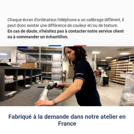
Afin de vous rendre compte de la qualité et de son rendu
véritable, nous vous conseillons de faire une demande
d'échantillons gratuite.
Chaque écran d’ordinateur/téléphone a un calibrage différent, il
peut donc exister une différence de couleur et/ou de texture.
En cas de doute, n’hésitez pas à contacter notre service client
ou à commander un échantillon.
Fabriqué à la demande dans notre atelier en
France