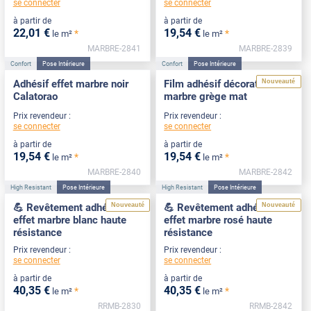
se connecter
se connecter
à partir de
à partir de
22
,01
€
19
,54
€
*
*
le m²
le m²
MARBRE-2841
MARBRE-2839
Confort
Pose Intérieure
Confort
Pose Intérieure
Nouveauté
Adhésif effet marbre noir
Film adhésif décoratif effet
Calatorao
marbre grège mat
Prix revendeur :
Prix revendeur :
se connecter
se connecter
à partir de
à partir de
19
,54
€
19
,54
€
*
*
le m²
le m²
MARBRE-2840
MARBRE-2842
High Resistant
Pose Intérieure
High Resistant
Pose Intérieure
Nouveauté
Nouveauté
💪 Revêtement adhésif
💪 Revêtement adhésif
effet marbre blanc haute
effet marbre rosé haute
résistance
résistance
Prix revendeur :
Prix revendeur :
se connecter
se connecter
à partir de
à partir de
40
,35
€
40
,35
€
*
*
le m²
le m²
RRMB-2830
RRMB-2842