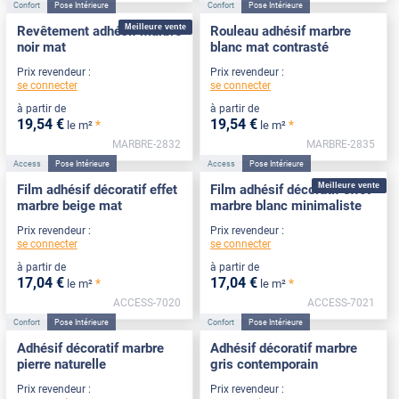
Confort
Pose Intérieure
Confort
Pose Intérieure
Meilleure vente
Revêtement adhésif marbre
Rouleau adhésif marbre
noir mat
blanc mat contrasté
Prix revendeur :
Prix revendeur :
se connecter
se connecter
à partir de
à partir de
19
,54
€
19
,54
€
*
*
le m²
le m²
MARBRE-2832
MARBRE-2835
Access
Pose Intérieure
Access
Pose Intérieure
Meilleure vente
Film adhésif décoratif effet
Film adhésif décoratif effet
marbre beige mat
marbre blanc minimaliste
Prix revendeur :
Prix revendeur :
se connecter
se connecter
à partir de
à partir de
17
,04
€
17
,04
€
*
*
le m²
le m²
ACCESS-7020
ACCESS-7021
Confort
Pose Intérieure
Confort
Pose Intérieure
Adhésif décoratif marbre
Adhésif décoratif marbre
pierre naturelle
gris contemporain
Prix revendeur :
Prix revendeur :