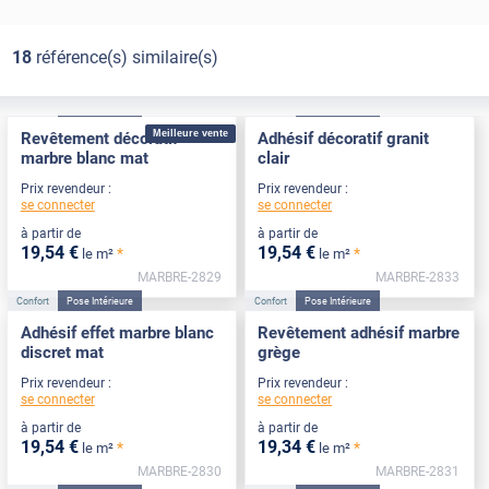
18
référence(s) similaire(s)
Confort
Pose Intérieure
Confort
Pose Intérieure
Meilleure vente
Revêtement décoratif
Adhésif décoratif granit
marbre blanc mat
clair
Prix revendeur :
Prix revendeur :
se connecter
se connecter
à partir de
à partir de
19
,54
€
19
,54
€
*
*
le m²
le m²
MARBRE-2829
MARBRE-2833
Confort
Pose Intérieure
Confort
Pose Intérieure
Adhésif effet marbre blanc
Revêtement adhésif marbre
discret mat
grège
Prix revendeur :
Prix revendeur :
se connecter
se connecter
à partir de
à partir de
19
,54
€
19
,34
€
*
*
le m²
le m²
MARBRE-2830
MARBRE-2831