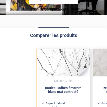
Nos graphistes adaptent vos créations ✨
Comparer les produits
MARBRE-2835
Rouleau adhésif marbre
Re
blanc mat contrasté
Aspect naturel
Aspe