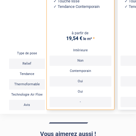
Touché lisse
Tou
Tendance Contemporain
Ten
à partir de
19
,54
€
*
le m²
Intérieure
Type de pose
Non
Relief
Contemporain
Tendance
Oui
Thermoformable
Oui
Technologie Air Flow
-
Avis
Vous aimerez aussi !