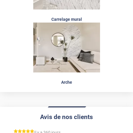
Carrelage mural
Arche
Avis de nos clients
*****
Il y a 360 jours