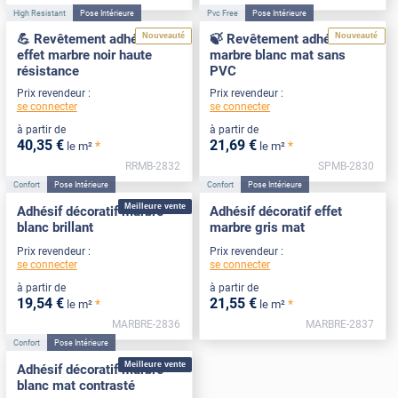
High Resistant
Pose Intérieure
Pvc Free
Pose Intérieure
Nouveauté
Nouveauté
💪 Revêtement adhésif
🍃 Revêtement adhésif
effet marbre noir haute
marbre blanc mat sans
résistance
PVC
Prix revendeur :
Prix revendeur :
se connecter
se connecter
à partir de
à partir de
40
,35
€
21
,69
€
*
*
le m²
le m²
RRMB-2832
SPMB-2830
Confort
Pose Intérieure
Confort
Pose Intérieure
Meilleure vente
Adhésif décoratif marbre
Adhésif décoratif effet
blanc brillant
marbre gris mat
Prix revendeur :
Prix revendeur :
se connecter
se connecter
à partir de
à partir de
19
,54
€
21
,55
€
*
*
le m²
le m²
MARBRE-2836
MARBRE-2837
Confort
Pose Intérieure
Meilleure vente
Adhésif décoratif marbre
blanc mat contrasté