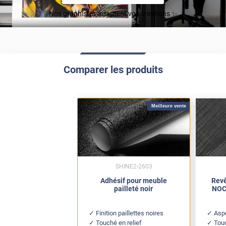
Nos graphistes adaptent vos créations ✨
Comparer les produits
Meilleure vente
SHINE2-2603
Adhésif pour meuble
Revê
pailleté noir
NOC 
Finition paillettes noires
Aspe
Touché en relief
Tou