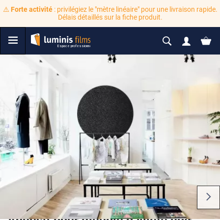
⚠️
Forte activité
: privilégiez le "mètre linéaire" pour une livraison rapide.
Délais détaillés sur la fiche produit.
Adhésif pour meuble pailleté noir