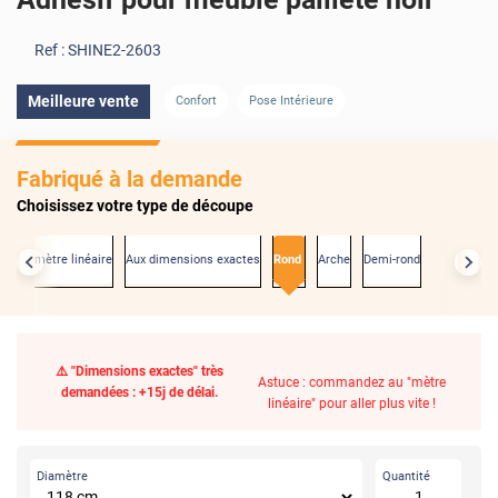
Ref :
SHINE2-2603
Meilleure vente
Confort
Pose Intérieure
Fabriqué à la demande
Choisissez votre type de découpe
Au mètre linéaire
Aux dimensions exactes
Rond
Arche
Demi-rond
⚠️ "Dimensions exactes" très
Astuce : commandez au "mètre
demandées : +15j de délai.
linéaire" pour aller plus vite !
Diamètre
Quantité