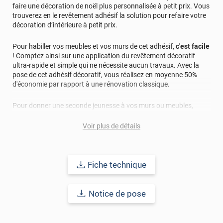
faire une décoration de noël plus personnalisée à petit prix. Vous
trouverez en le revêtement adhésif la solution pour refaire votre
décoration d’intérieure à petit prix.
Pour habiller vos meubles et vos murs de cet adhésif,
c'est facile
! Comptez ainsi sur une application du revêtement décoratif
ultra-rapide et simple qui ne nécessite aucun travaux. Avec la
pose de cet adhésif décoratif, vous réalisez en moyenne 50%
d'économie par rapport à une rénovation classique.
Pour donner une seconde jeunesse à vos murs ou meubles,
comptez sur ce vinyl de haute qualité avec une excellente
résistance à l’eau, à la saleté, à l’abrasion, aux UV et à l’usure.
Voir plus de détails
Grâce à son épaisseur, cet adhésif masque également les petites
imperfections. Classé A+ au test C.O.V et D-s1,d0 au feu, ce
revêtement peut être installé dans un lieu ouvert public.
Fiche technique
Durabilité
: 10 ans en pose intérieur (anti craquèlement,
écaillage, délamination et jaunissement)
Notice de pose
Afin de vous rendre compte de la qualité et de son rendu
véritable, nous vous conseillons de faire une demande