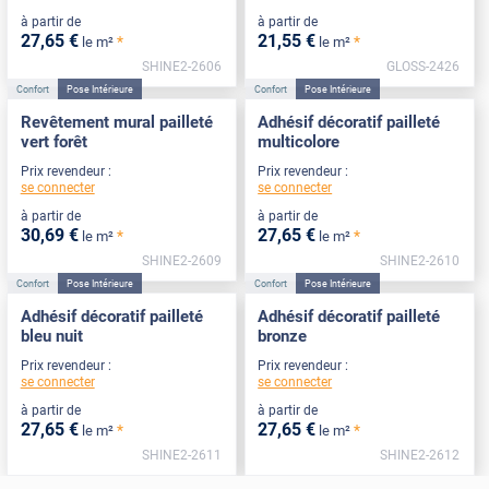
à partir de
à partir de
27
,65
€
21
,55
€
*
*
le m²
le m²
SHINE2-2606
GLOSS-2426
Confort
Pose Intérieure
Confort
Pose Intérieure
Revêtement mural pailleté
Adhésif décoratif pailleté
vert forêt
multicolore
Prix revendeur :
Prix revendeur :
se connecter
se connecter
à partir de
à partir de
30
,69
€
27
,65
€
*
*
le m²
le m²
SHINE2-2609
SHINE2-2610
Confort
Pose Intérieure
Confort
Pose Intérieure
Adhésif décoratif pailleté
Adhésif décoratif pailleté
bleu nuit
bronze
Prix revendeur :
Prix revendeur :
se connecter
se connecter
à partir de
à partir de
27
,65
€
27
,65
€
*
*
le m²
le m²
SHINE2-2611
SHINE2-2612