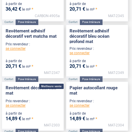
à partir de
à partir de
36
,42
€
20
,71
€
*
*
le m²
le m²
CARBON-4905a
MAT-2345
Confort
Pose Intérieure
Confort
Pose Intérieure
Revêtement adhésif
Revêtement adhésif
décoratif vert matcha mat
décoratif bleu océan
profond mat
Prix revendeur :
se connecter
Prix revendeur :
se connecter
à partir de
à partir de
20
,71
€
20
,71
€
*
*
le m²
le m²
MAT-2347
MAT-2349
Confort
Pose Intérieure
Confort
Pose Intérieure
Meilleure vente
Revêtement décoratif noir
Papier autocollant rouge
mat
mat
Prix revendeur :
Prix revendeur :
se connecter
se connecter
à partir de
à partir de
14
,89
€
14
,89
€
*
*
le m²
le m²
MAT-2303
MAT-2304
Confort
Pose Intérieure
Confort
Pose Intérieure