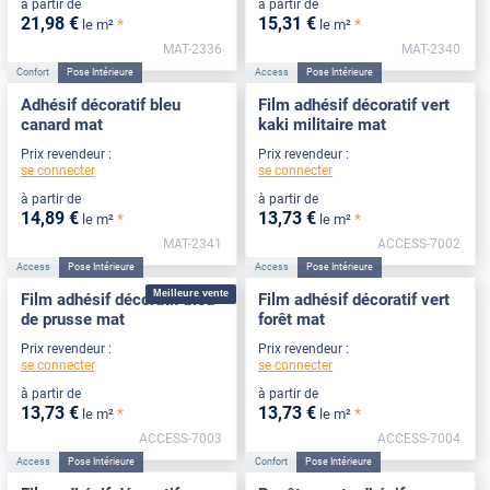
à partir de
à partir de
21
,98
€
15
,31
€
*
*
le m²
le m²
MAT-2336
MAT-2340
Confort
Pose Intérieure
Access
Pose Intérieure
Adhésif décoratif bleu
Film adhésif décoratif vert
canard mat
kaki militaire mat
Prix revendeur :
Prix revendeur :
se connecter
se connecter
à partir de
à partir de
14
,89
€
13
,73
€
*
*
le m²
le m²
MAT-2341
ACCESS-7002
Access
Pose Intérieure
Access
Pose Intérieure
Meilleure vente
Film adhésif décoratif bleu
Film adhésif décoratif vert
de prusse mat
forêt mat
Prix revendeur :
Prix revendeur :
se connecter
se connecter
à partir de
à partir de
13
,73
€
13
,73
€
*
*
le m²
le m²
ACCESS-7003
ACCESS-7004
Access
Pose Intérieure
Confort
Pose Intérieure