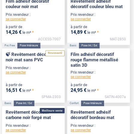
Film adhésif décoratif
Revêtement adhésif
couleur noir mat
décoratif couleur bleu mat
Prix revendeur :
Prix revendeur :
se connecter
se connecter
à partir de
à partir de
14
,26
€
14
,89
€
*
*
le m²
le m²
ACCESS-7007
MAT-2850
Pvc Free
Pose Intérieure
Basic
Pose Int / Ext
Nouveauté
🍃 Revêtement décoratif
Film adhésif décoratif
noir mat sans PVC
rouge flamme métallisé
satin 3D
Prix revendeur :
se connecter
Prix revendeur :
se connecter
à partir de
à partir de
16
,51
€
24
,95
€
*
*
le m²
le m²
SPMA-2303
SATIN-4007a
Basic
Pose Int / Ext
Confort
Pose Intérieure
Meilleure vente
Revêtement décoratif
Revêtement adhésif
carbone noir forgé mat
décoratif bordeau mat
Prix revendeur :
Prix revendeur :
se connecter
se connecter