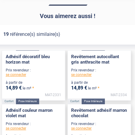
Vous aimerez aussi !
19
référence(s) similaire(s)
Confort
Pose Intérieure
Confort
Pose Intérieure
Adhésif décoratif bleu
Revêtement autocollant
horizon mat
gris anthracite mat
Prix revendeur :
Prix revendeur :
se connecter
se connecter
à partir de
à partir de
14
,89
€
14
,89
€
*
*
le m²
le m²
MAT-2331
MAT-2334
Confort
Pose Intérieure
Confort
Pose Intérieure
Adhésif couleur marron
Revêtement adhésif marron
violet mat
chocolat
Prix revendeur :
Prix revendeur :
se connecter
se connecter