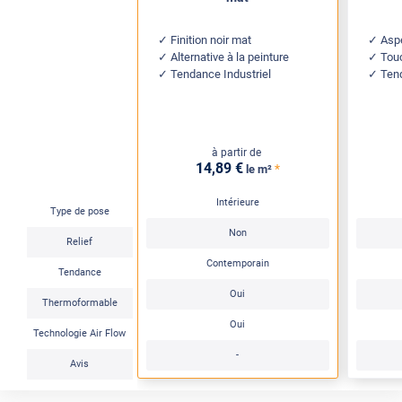
Finition noir mat
Aspe
Alternative à la peinture
Tou
Tendance Industriel
Ten
à partir de
14
,89
€
*
le m²
Intérieure
Type de pose
Non
Relief
Contemporain
Tendance
Oui
Thermoformable
Oui
Technologie Air Flow
-
Avis