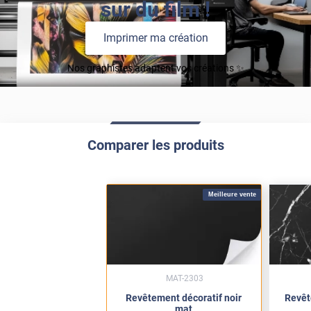
sur du film !
Imprimer ma création
Nos graphistes adaptent vos créations ✨
Comparer les produits
Meilleure vente
MAT-2303
Revêtement décoratif noir
Revêt
mat