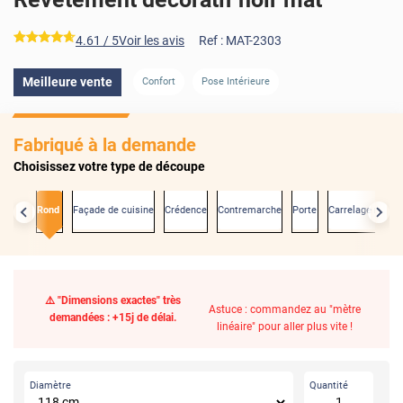
*****
4.61
/ 5
Voir les avis
Ref :
MAT-2303
Meilleure vente
Confort
Pose Intérieure
Fabriqué à la demande
Choisissez votre type de découpe
xactes
Rond
Façade de cuisine
Crédence
Contremarche
Porte
Carrelage mural
⚠️ "Dimensions exactes" très
Astuce : commandez au "mètre
demandées : +15j de délai.
linéaire" pour aller plus vite !
Diamètre
Quantité