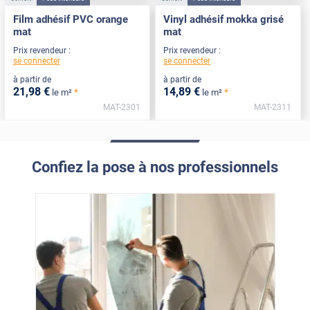
Film adhésif PVC orange
Vinyl adhésif mokka grisé
mat
mat
Prix revendeur :
Prix revendeur :
se connecter
se connecter
à partir de
à partir de
21
,98
€
14
,89
€
*
*
le m²
le m²
MAT-2301
MAT-2311
Confiez la pose à nos professionnels