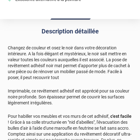
*****
Il y a 1923 jours
Bon produit de bonne qualité et esthétique. Facilité de
pose et bonne adhérence sur les supports: (verre, bois ,
PVC avec reliefs et moulures).
Description détaillée
*****
Il y a 1947 jours
Changez de couleur et osez le noir dans votre décoration
Très bonne qualité, solide, colle bien.
intérieure. A la fois élégant et mystérieux, le noir sait mettre en
valeur toutes les couleurs auxquelles il est associé. La pose de
*****
Il y a 1965 jours
revêtement adhésif noir mat permet d'apporter plus de cachet à
Très beau rendu une fois appliqué et relatif facile à
une pièce ou de rénover un mobilier passé de mode. Facile à
appliquer
poser, il peut recouvrir tout
*****
Il y a 2163 jours
Imprimable, ce revêtement adhésif est apprécié pour sa couleur
Super produit livraison rapide merci
noire profonde. Son épaisseur permet de couvrir les surfaces
légèrement irrégulières.
*****
Il y a 2176 jours
J'ai tâtonné un peu au début , une fois le coup de main
Pour habiller vos meubles et vos murs de cet adhésif,
c'est facile
pris ça se pose "presque" tout seul , il faut y aller par
! Grâce à sa colle structurée en "nid d'abeilles", l'évacuation des
petites passes et ne surtout pas enlever la protection sur
bulles d'air à l'aide d'une maroufle en feutrine se fait sans accro.
une trop grande partie . Qualité du produit irréprochable .
Comptez ainsi sur une application du revêtement décoratif ultra-
rapide et simple qui ne nécessite aucun travaux. De plus, ce