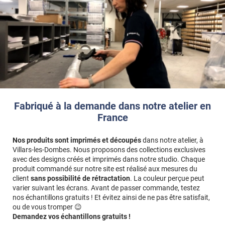
*****
Il y a 2258 jours
J'ai choisi ce produit car il été de bonne qualité, les
différends avis clients été bon.
*****
Il y a 2388 jours
Excellente qualité. Film épais posé facilement et sans
bulle, de ce fait. Semble peu fragile et très facile à
nettoyer. Découpe facile.
*****
Il y a 2476 jours
Fabriqué à la demande dans notre atelier en
Pose simple même pour bricoleur du dimanche
France
*****
Il y a 2543 jours
Des produits de qualité. Une pose facile. Une rénovation
Nos produits sont imprimés et découpés
dans notre atelier, à
pour un faible investissement.
Villars-les-Dombes. Nous proposons des collections exclusives
avec des designs créés et imprimés dans notre studio. Chaque
*****
Il y a 2548 jours
produit commandé sur notre site est réalisé aux mesures du
Revêtement de bonne qualité acheter pour recouvrir 4
client
sans possibilité de rétractation
. La couleur perçue peut
portes , bonne adhérence . Je recommande.
varier suivant les écrans. Avant de passer commande, testez
nos échantillons gratuits ! Et évitez ainsi de ne pas être satisfait,
*****
Il y a 2701 jours
ou de vous tromper 😉
Produit de qualité exceptionnelle
Demandez vos échantillons gratuits !