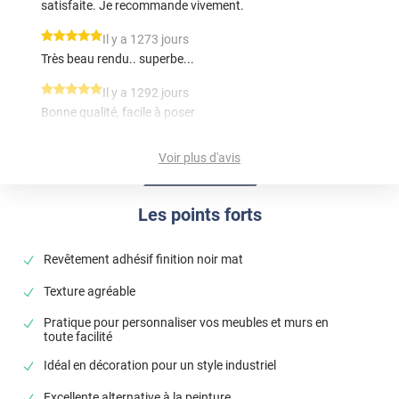
satisfaite. Je recommande vivement.
*****
Il y a 1273 jours
Très beau rendu.. superbe...
*****
Il y a 1292 jours
Bonne qualité, facile à poser
*****
Il y a 1404 jours
Voir plus d'avis
Parfait pour Covering cuisine, facile à poser et solide !
*****
Il y a 1793 jours
Les points forts
Conforme à la description et de bonne qualité
*****
Il y a 1815 jours
Revêtement adhésif finition noir mat
Rendu très joli j’ai commandé cet article pour recouvrir un
meuble je suis très satisfaite
Texture agréable
Pratique pour personnaliser vos meubles et murs en
*****
Il y a 1905 jours
toute facilité
Très bonne qualité. Film épais. Colle qui colle fort.
Idéal en décoration pour un style industriel
*****
Il y a 1910 jours
Classe et facile à poser.
Excellente alternative à la peinture