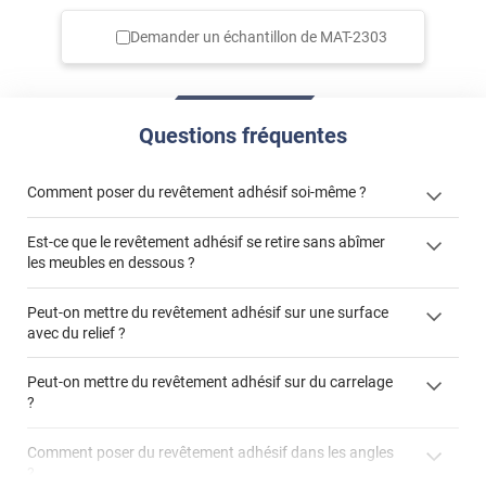
*****
Il y a 742 jours
Demander un échantillon de
MAT-2303
Je suis tres satisfaite du resultat. J attends de voir
comment cela évolue dans le temps.
*****
Il y a 1856 jours
pas mal, mais un peu trop brillant pour du mat
Questions fréquentes
Comment poser du revêtement adhésif soi-même ?
Est-ce que le revêtement adhésif se retire sans abîmer
« Comment poser un revêtement adhésif ? »
les meubles en dessous ?
Peut-on mettre du revêtement adhésif sur une surface
avec du relief ?
Peut-on mettre du revêtement adhésif sur du carrelage
?
Partir d'un coin et tirer assez fermement
Utiliser une solution de dépose pour annuler l'action de la
Comment poser du revêtement adhésif dans les angles
colle
?
S'aider d'un décapeur thermique : la colle va ramollir le film