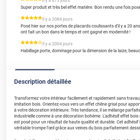
*****
Il y a 873 jours
Super produit et très bel effet matière. Bon rendu une fois pos
*****
Il y a 2084 jours
Posé hier sur nos portes de placards coulissants d'il y a 20 an
ont fait un bon dans le temps et ont gagné en modernité !
*****
Il y a 2004 jours
Habillage porte, dommage pour la dimension de la laize, beau
Description détaillée
Transformez votre intérieur facilement et rapidement sans travau
imitation bois. Orientez-vous vers un effet chêne grisé pour appor
à votre décoration intérieure. Très tendance, il se mélange parfa
industrielle comme à une décoration bohème. L'adhésif effet bois s
est posé pour un résultat de haute qualité et durable. Cet adhésif
véritable trompe l’œil grâce aux veines du bois parfaitement dessin