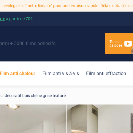
: privilégiez le "mètre linéaire" pour une livraison rapide. Délais détaillés su
rte
à partir de
70€
Tutos
de pose
Film anti chaleur
Film anti vis-à-vis
Film anti effraction
if décoratif bois chêne grisé texturé