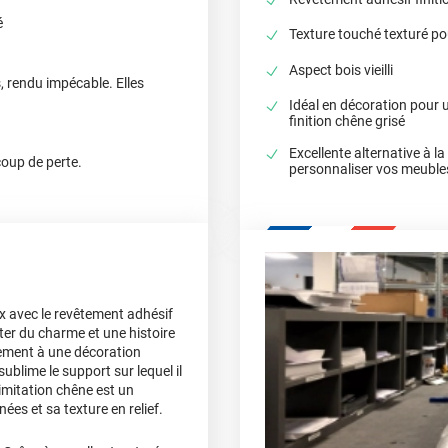
é
Texture touché texturé pou
Aspect bois vieilli
s, rendu impécable. Elles
Idéal en décoration pour u
finition chêne grisé
Excellente alternative à l
coup de perte.
personnaliser vos meuble
x avec le revêtement adhésif
ter du charme et une histoire
itement à une décoration
ublime le support sur lequel il
 imitation chêne est un
ées et sa texture en relief.