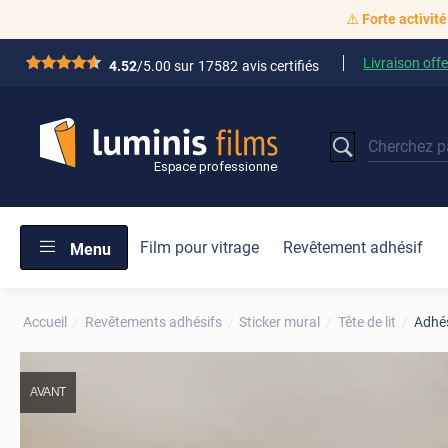
⚠️
Forte activité
Livraison offe
*****
4.52
/5.00 sur
17582
avis certifiés
Film pour vitrage
Revêtement adhésif
Menu
Accueil
Revêtements adhésifs
Sticker mural
Tête de lit
Adhés
AVANT