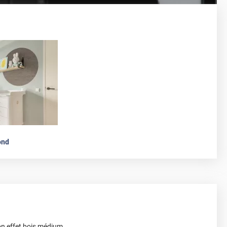
ond
on effet bois médium