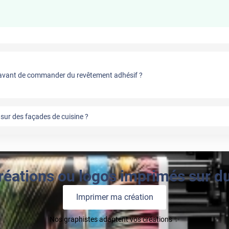
vant de commander du revêtement adhésif ?
sur des façades de cuisine ?
réations ou logos imprimés sur du 
Imprimer ma création
Nos graphistes adaptent vos créations ✨