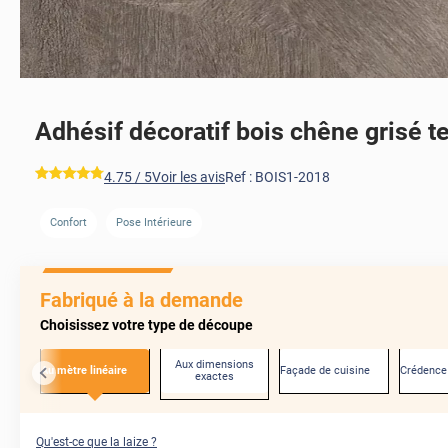
Adhésif décoratif bois chêne grisé t
*****
4.75
/ 5
Voir les avis
Ref :
BOIS1-2018
Confort
Pose Intérieure
AVANT
Fabriqué à la demande
Choisissez votre type de découpe
Aux dimensions
Au mètre linéaire
Façade de cuisine
Crédence
exactes
Qu'est-ce que la laize ?