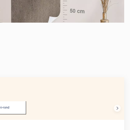
APRÈS
i-rond