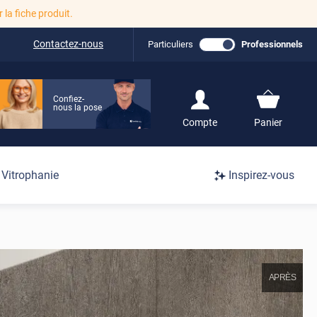
r la fiche produit.
Contactez-nous
Particuliers
Professionnels
Confiez-
nous la pose
S'inscrire / Se
Compte
Panier
connecter
Connexion
Vitrophanie
Inspirez-vous
/
Inscription
APRÈS