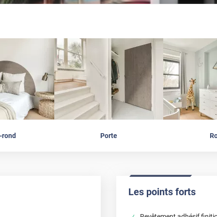
-rond
Porte
R
Les points forts
Revêtement adhésif finiti