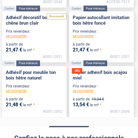
BOIS1-2042
ACCESS-7013
Confort
Pose Intérieure
Confort
Pose Intérieure
Nouveauté
Adhésif décoratif bois effet
Papier autocollant imitation
chêne brun clair
bois hêtre foncé
Prix revendeur :
Prix revendeur :
se connecter
se connecter
à partir de
à partir de
21
,47
€
21
,47
€
*
*
le m²
le m²
BOIS1-2051
BOIS1-2001
Confort
Pose Intérieure
Confort
Pose Intérieure
-
30
%
Adhésif pour meuble ton
Papier adhésif bois acajou
bois hêtre naturel
miel
Prix revendeur :
Prix revendeur :
se connecter
se connecter
19
,34
€
à partir de
à partir de
21
,48
€
13
,54
€
*
*
le m²
le m²
BOIS1-2002
BOIS1-2006