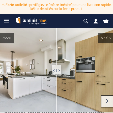
⚠️
Forte activité
: privilégiez le "mètre linéaire" pour une livraison rapide.
Délais détaillés sur la fiche produit.
AVANT
APRÈS
Adhésif pour meuble ton bois hêtre