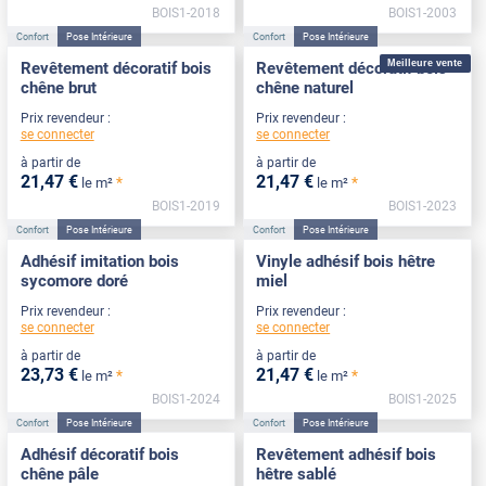
BOIS1-2018
BOIS1-2003
Confort
Pose Intérieure
Confort
Pose Intérieure
Meilleure vente
Revêtement décoratif bois
Revêtement décoratif bois
chêne brut
chêne naturel
Prix revendeur :
Prix revendeur :
se connecter
se connecter
à partir de
à partir de
21
,47
€
21
,47
€
*
*
le m²
le m²
BOIS1-2019
BOIS1-2023
Confort
Pose Intérieure
Confort
Pose Intérieure
Adhésif imitation bois
Vinyle adhésif bois hêtre
sycomore doré
miel
Prix revendeur :
Prix revendeur :
se connecter
se connecter
à partir de
à partir de
23
,73
€
21
,47
€
*
*
le m²
le m²
BOIS1-2024
BOIS1-2025
Confort
Pose Intérieure
Confort
Pose Intérieure
Adhésif décoratif bois
Revêtement adhésif bois
chêne pâle
hêtre sablé