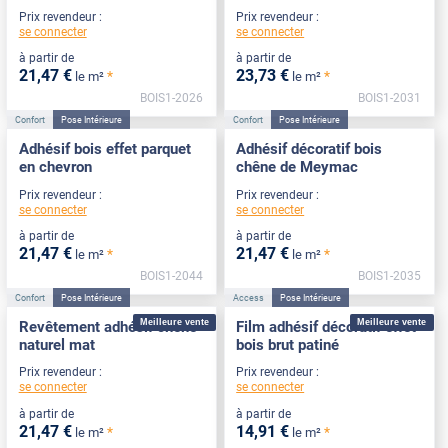
Prix revendeur :
Prix revendeur :
se connecter
se connecter
à partir de
à partir de
21
,47
€
23
,73
€
*
*
le m²
le m²
BOIS1-2026
BOIS1-2031
Confort
Pose Intérieure
Confort
Pose Intérieure
Adhésif bois effet parquet
Adhésif décoratif bois
en chevron
chêne de Meymac
Prix revendeur :
Prix revendeur :
se connecter
se connecter
à partir de
à partir de
21
,47
€
21
,47
€
*
*
le m²
le m²
BOIS1-2044
BOIS1-2035
Confort
Pose Intérieure
Access
Pose Intérieure
Meilleure vente
Meilleure vente
Revêtement adhésif chêne
Film adhésif décoratif effet
naturel mat
bois brut patiné
Prix revendeur :
Prix revendeur :
se connecter
se connecter
à partir de
à partir de
21
,47
€
14
,91
€
*
*
le m²
le m²