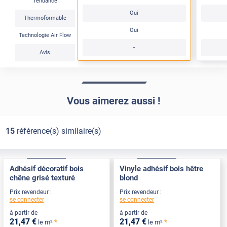
Tendance
Oui
Thermoformable
Oui
Technologie Air Flow
-
Avis
Vous aimerez aussi !
15
référence(s) similaire(s)
Confort
Pose Intérieure
Confort
Pose Intérieure
Adhésif décoratif bois
Vinyle adhésif bois hêtre
chêne grisé texturé
blond
Prix revendeur :
Prix revendeur :
se connecter
se connecter
à partir de
à partir de
21
,47
€
21
,47
€
*
*
le m²
le m²