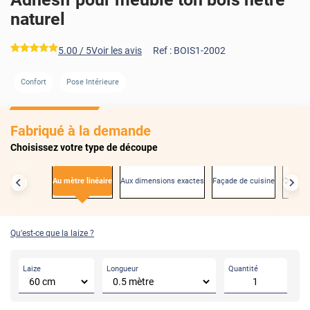
naturel
*****
5.00
/ 5
Voir les avis
Ref :
BOIS1-2002
Confort
Pose Intérieure
AVANT
Fabriqué à la demande
Choisissez votre type de découpe
Au mètre linéaire
Aux dimensions exactes
Façade de cuisine
Créden
Qu'est-ce que la laize ?
Laize
Longueur
Quantité