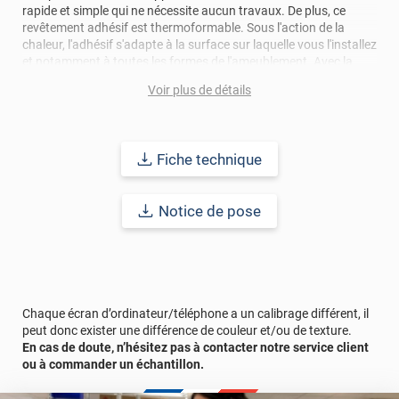
rapide et simple qui ne nécessite aucun travaux. De plus, ce
revêtement adhésif est thermoformable. Sous l'action de la
chaleur, l'adhésif s'adapte à la surface sur laquelle vous l'installez
et notamment à toutes les formes de l'ameublement. Avec la
pose de cet adhésif décoratif, vous réalisez en moyenne 50%
Voir plus de détails
d'économie par rapport à une rénovation classique.
Pour donner une seconde jeunesse à vos murs ou meubles,
comptez sur ce vinyl de haute qualité avec une excellente
Fiche technique
résistance à l’eau, à la saleté, à l’abrasion, aux UV et à l’usure.
Grâce à son épaisseur, cet adhésif masque également les petites
imperfections. Classé A+ au test C.O.V et C-s2,d0 au feu, ce
Notice de pose
revêtement peut être installé dans un lieu ouvert public.
Durabilité
: 10 ans en pose intérieur (anti craquèlement,
écaillage, délamination et jaunissement)
Afin de vous rendre compte de la qualité et de son rendu
Chaque écran d’ordinateur/téléphone a un calibrage différent, il
véritable, nous vous conseillons de faire une demande
peut donc exister une différence de couleur et/ou de texture.
d'échantillons gratuite.
En cas de doute, n’hésitez pas à contacter notre service client
ou à commander un échantillon.