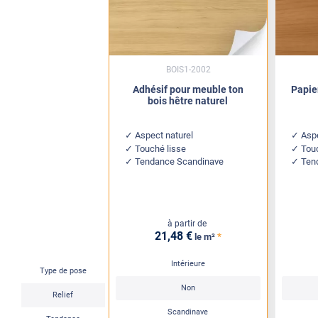
BOIS1-2002
Adhésif pour meuble ton
Papie
bois hêtre naturel
Aspect naturel
Aspe
Touché lisse
Tou
Tendance Scandinave
Ten
à partir de
21
,48
€
*
le m²
Intérieure
Type de pose
Non
Relief
Scandinave