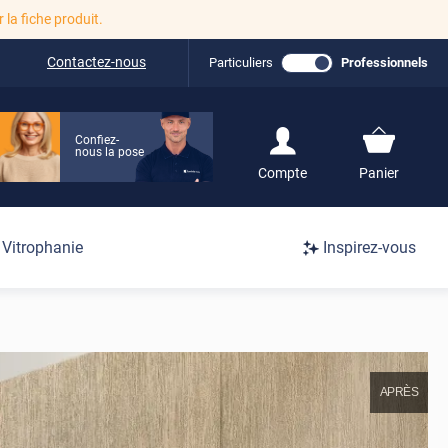
r la fiche produit.
Contactez-nous
Particuliers
Professionnels
Confiez-
nous la pose
S'inscrire / Se
Compte
Panier
connecter
Connexion
Vitrophanie
Inspirez-vous
/
Inscription
APRÈS