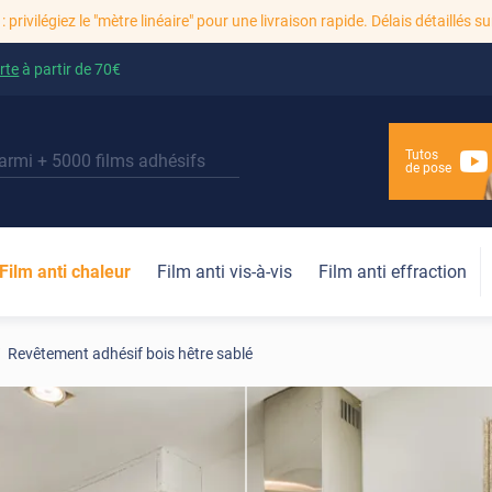
: privilégiez le "mètre linéaire" pour une livraison rapide. Délais détaillés su
rte
à partir de
70€
Tutos
de pose
Film anti chaleur
Film anti vis-à-vis
Film anti effraction
Revêtement adhésif bois hêtre sablé