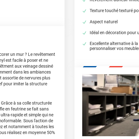
Texture touché texturé pou
Aspect naturel
Idéal en décoration pour 
Excellente alternative à l
personnaliser vos meuble
corer un mur ? Le revêtement
yl est facile à poser et ne
vêtment aux veinage dessiné
amment dans les ambiances
t assortie de nervures plus
ef pour imiter la structure
 Grâce à sa colle structurée
fle en feutrine se fait sans
ultra-rapide et simple qui ne
moformable. Sous l'action de
llez et notamment à toutes les
 vous réalisez en moyenne 50%