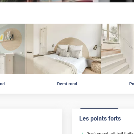
nd
Demi-rond
Po
Les points forts
Revêtement adhésif finitio