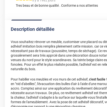
*****
Il y a 1982 jours
Tres beau et de bonne qualité . Conforme a nos attentes
Description détaillée
Vous souhaitez rénover un meuble, customiser une placard ou dé
adhésif imitation bois remplira pleinement cette mission. car ce vin
nécessitant pas de travaux (poussière, temps de sèchage). Ce re
grossièrement sera très apprcié dans une décoration douce not
venues du nord pour le style scandinaves. Sa teinte beige claire es
foncées. Pour un effet le plus réaliste possible, l'adhésif est en reli
naturelle du bois.
Pour habiller vos meubles et vos murs de cet adhésif,
c'est facile
!
en "nid d'abeilles", l'évacuation des bulles d'air à l'aide d'une marou
accro. Comptez ainsi sur une application du revêtement décoratif 
nécessite aucun travaux. De plus, ce revêtement adhésif est ther
la chaleur, l'adhésif s'adapte à la surface sur laquelle vous l'insta
formes de l'ameublement. Avec la pose de cet adhésif décoratif,
d'économie par rapport à une rénovation classique.