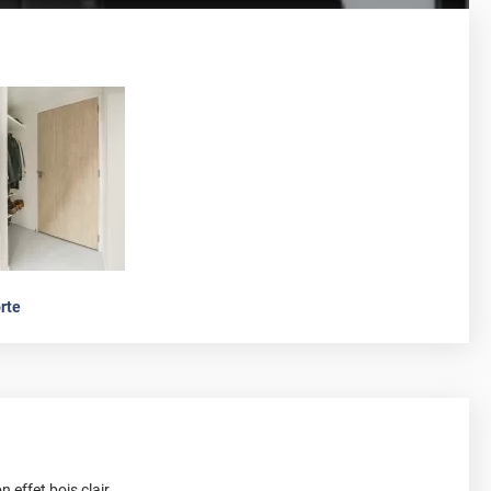
rte
n effet bois clair