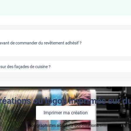
vant de commander du revêtement adhésif ?
sur des façades de cuisine ?
réations ou logos imprimés sur du 
Imprimer ma création
Nos graphistes adaptent vos créations ✨