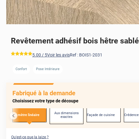
Revêtement adhésif bois hêtre sablé
*****
5.00
/ 5
Voir les avis
Ref :
BOIS1-2031
Confort
Pose Intérieure
AVANT
Fabriqué à la demande
Choisissez votre type de découpe
Aux dimensions
Au mètre linéaire
Façade de cuisine
Crédence
exactes
Qu'est-ce que la laize ?