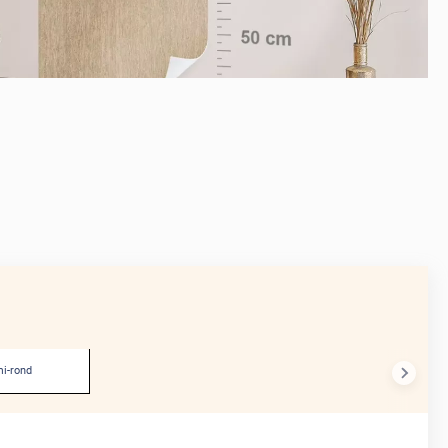
APRÈS
i-rond