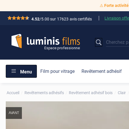
⚠️
Forte activité
Livraison offe
*****
4.52
/5.00 sur
17623
avis certifiés
Film pour vitrage
Revêtement adhésif
Menu
Accueil
Revêtements adhésifs
Revêtement adhésif bois
Clair
AVANT