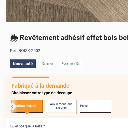
🌦️ Revêtement adhésif effet bois bei
Ref :
BOISX-2502
Nouveauté
Exterior
Pose Int / Ext
Fabriqué à la demande
Choisissez votre type de découpe
Aux dimensions
Au mètre linéaire
Porte
exactes
Qu'est-ce que la laize ?