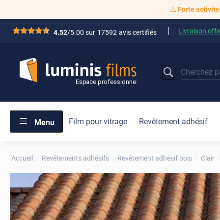
⚠️
Forte activité
Livraison offe
*****
4.52
/5.00 sur
17592
avis certifiés
Film pour vitrage
Revêtement adhésif
Menu
Accueil
Revêtements adhésifs
Revêtement adhésif bois
Clair