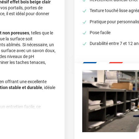
sif effet bois beige clair
 vos portails, portes de
Texture touché lisse agré
e, il est idéal pour donner
Pratique pour personnalise
Pose facile
et non poreuses
, telles que le
ue la surface soit
Durabilité entre 7 et 12 a
nts abîmés. Si nécessaire, un
 surface avec un savon doux,
c des niveaux de pH
iner les taches tenaces,
 en offrant une excellente
tion stable et durable
, idéale
n entretien facile, ce
on que toutes les
ngeant la durée de vie de vos
n raffinée et durable pour