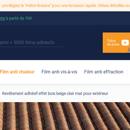
: privilégiez le "mètre linéaire" pour une livraison rapide. Délais détaillés su
rte
à partir de
70€
Tutos
de pose
Film anti chaleur
Film anti vis-à-vis
Film anti effraction
Revêtement adhésif effet bois beige clair mat pour extérieur