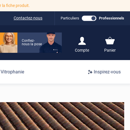
r la fiche produit.
Contactez-nous
Particuliers
Professionnels
Confiez-
nous la pose
S'inscrire / Se
Compte
Panier
connecter
Connexion
Vitrophanie
Inspirez-vous
/
Inscription