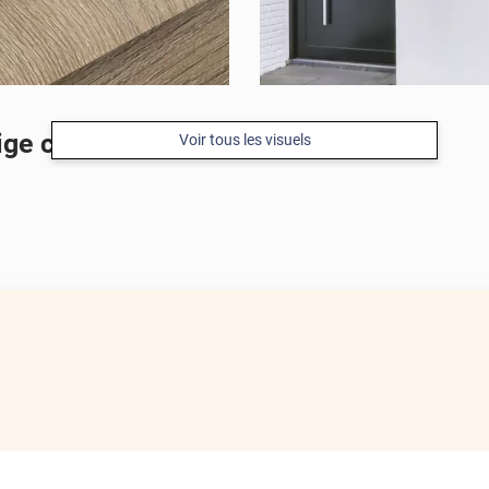
ge clair mat pour extérieur
Voir tous les visuels