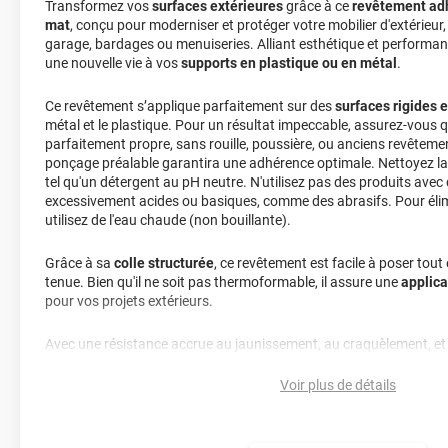
Transformez vos
surfaces extérieures
grâce à ce
revêtement adhé
mat
, conçu pour moderniser et protéger votre mobilier d'extérieur,
garage, bardages ou menuiseries. Alliant esthétique et performanc
une nouvelle vie à vos
supports en plastique ou en métal
.
Ce revêtement s’applique parfaitement sur des
surfaces rigides 
métal et le plastique. Pour un résultat impeccable, assurez-vous q
parfaitement propre, sans rouille, poussière, ou anciens revêteme
ponçage préalable garantira une adhérence optimale. Nettoyez la
tel qu'un détergent au pH neutre. N'utilisez pas des produits ave
excessivement acides ou basiques, comme des abrasifs. Pour élim
utilisez de l'eau chaude (non bouillante).
Grâce à sa
colle structurée
, ce revêtement est facile à poser tout
tenue. Bien qu'il ne soit pas thermoformable, il assure une
applica
pour vos projets extérieurs.
Avec une résistance accrue au jaunissement, au craquèlement, et u
revêtement conserve son élégance pendant
7 à 12 ans
, à conditi
recommandations de pose soient respectées.
Voir plus de détails
Apportez une touche contemporaine à vos extérieurs tout en prolo
surfaces. Ce revêtement effet bois beige clair mat offre une finitio