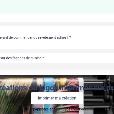
vant de commander du revêtement adhésif ?
sur des façades de cuisine ?
réations ou logos imprimés sur du 
Imprimer ma création
Nos graphistes adaptent vos créations ✨