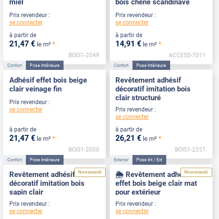
miel
bois chêne scandinave
Prix revendeur :
Prix revendeur :
se connecter
se connecter
à partir de
à partir de
21
,47
€
14
,91
€
*
*
le m²
le m²
BOIS1-2049
ACCESS-7011
Confort
Pose Intérieure
Confort
Pose Intérieure
Adhésif effet bois beige
Revêtement adhésif
clair veinage fin
décoratif imitation bois
clair structuré
Prix revendeur :
se connecter
Prix revendeur :
se connecter
à partir de
à partir de
21
,47
€
26
,21
€
*
*
le m²
le m²
BOIS1-2050
BOIS1-2251
Confort
Pose Intérieure
Exterior
Pose Int / Ext
Nouveauté
Nouveauté
Revêtement adhésif
🌦️ Revêtement adhésif
décoratif imitation bois
effet bois beige clair mat
sapin clair
pour extérieur
Prix revendeur :
Prix revendeur :
se connecter
se connecter