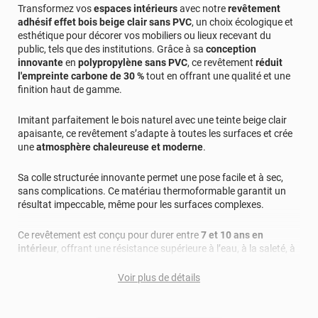
Transformez vos
espaces intérieurs
avec notre
revêtement
adhésif effet bois beige clair sans PVC
, un choix écologique et
esthétique pour décorer vos mobiliers ou lieux recevant du
public, tels que des institutions. Grâce à sa
conception
innovante
en
polypropylène sans PVC
, ce revêtement
réduit
l'empreinte carbone de 30 %
tout en offrant une qualité et une
finition haut de gamme.
Imitant parfaitement le bois naturel avec une teinte beige clair
apaisante, ce revêtement s’adapte à toutes les surfaces et crée
une
atmosphère chaleureuse et moderne
.
Sa colle structurée innovante permet une pose facile et à sec,
sans complications. Ce matériau thermoformable garantit un
résultat impeccable, même pour les surfaces complexes.
Ce revêtement est conçu pour durer entre
7 et 10 ans en
intérieur
, offrant une résistance supérieure à l’eau, à la saleté, à
l’abrasion, aux rayons UV et à l’usure (jaunissement,
craquèlement, délamination). L'entretien est un jeu d'enfant :
Voir plus de détails
utilisez simplement un savon doux ou de l’eau chaude pour
éliminer les taches.