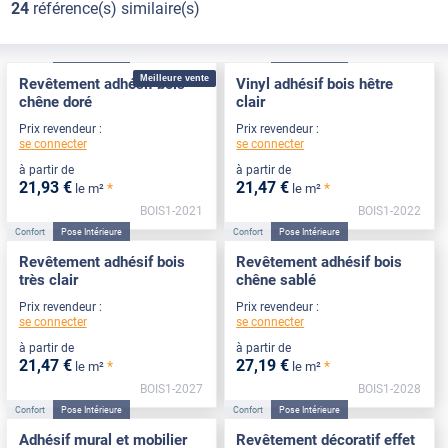
24
référence(s) similaire(s)
Confort
Pose Intérieure
Confort
Pose Intérieure
Meilleure vente
Revêtement adhésif bois
Vinyl adhésif bois hêtre
chêne doré
clair
Prix revendeur :
Prix revendeur :
se connecter
se connecter
à partir de
à partir de
21
,93
€
21
,47
€
*
*
le m²
le m²
BOIS1-2021
BOIS1-2022
Confort
Pose Intérieure
Confort
Pose Intérieure
Revêtement adhésif bois
Revêtement adhésif bois
très clair
chêne sablé
Prix revendeur :
Prix revendeur :
se connecter
se connecter
à partir de
à partir de
21
,47
€
27
,19
€
*
*
le m²
le m²
BOIS1-2027
BOIS1-2028
Confort
Pose Intérieure
Confort
Pose Intérieure
Adhésif mural et mobilier
Revêtement décoratif effet