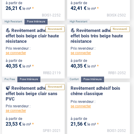
à partir de
à partir de
26
,21
€
42
,41
€
*
*
le m²
le m²
BOIS1-2252
BOISX-2502
High Resistant
Pose Intérieure
High Resistant
Nouveauté
Nouveauté
💪 Revêtement adhésif
💪 Revêtement adhésif
effet bois beige clair haute
effet bois très beige haute
résistance
résistance
Prix revendeur :
Prix revendeur :
se connecter
se connecter
à partir de
à partir de
40
,35
€
40
,35
€
*
*
le m²
le m²
RRB2-2119
RRB1-2052
Pvc Free
Pose Intérieure
Confort
Pose Intérieure
Nouveauté
🍃 Revêtement adhésif
Revêtement adhésif bois
effet bois beige clair sans
chêne classique
PVC
Prix revendeur :
se connecter
Prix revendeur :
se connecter
à partir de
à partir de
23
,53
€
21
,56
€
*
*
le m²
le m²
SPB1-2021
BOIS1-2052