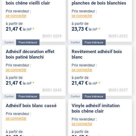
bois chêne vieilli clair
planches de bois blanchies
Prix revendeur :
Prix revendeur :
se connecter
se connecter
à partir de
à partir de
21
,47
€
23
,73
€
*
*
le m²
le m²
BOIS1-2029
BOIS1-2032
Confort
Pose Intérieure
Confort
Pose Intérieure
Adhésif décoration effet
Revêtement adhésif bois
bois patiné blanchi
blanc
Prix revendeur :
Prix revendeur :
se connecter
se connecter
à partir de
à partir de
21
,47
€
21
,47
€
*
*
le m²
le m²
BOIS1-2043
BOIS1-2037
Confort
Pose Intérieure
Confort
Pose Intérieure
Adhésif bois blanc cassé
Vinyle adhésif imitation
bois chêne clair
Prix revendeur :
se connecter
Prix revendeur :
se connecter
à partir de
à partir de