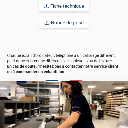
Fiche technique
Sécurité et écologie au cœur de sa conception
Classement au feu B-S1-d0
(équivalent du M1) : sécurité accrue
pour les lieux publics. ;
Notice de pose
Sans PVC
: aucune odeur désagréable et respect de
l’environnement.
Avant la pose, assurez-vous de nettoyer soigneusement la
surface pour un rendu parfait.
Chaque écran d’ordinateur/téléphone a un calibrage différent, il
Redonnez vie à vos espaces avec ce revêtement alliant
peut donc exister une différence de couleur et/ou de texture.
esthétique, durabilité et écoresponsabilité.
En cas de doute, n’hésitez pas à contacter notre service client
ou à commander un échantillon.
Afin de vous rendre compte du rendu de ce revêtement adhésif
dans votre intérieur, n’hésitez pas à commander un échantillon
gratuit.
Référence produit :
SPB12021
.