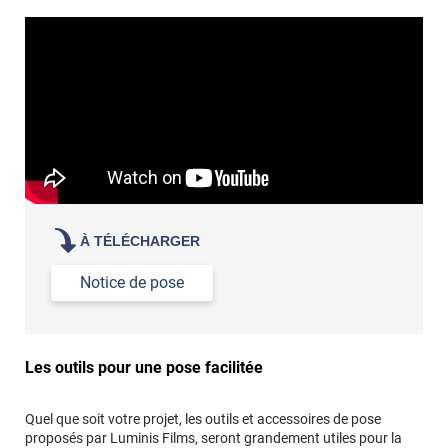
revêtement adhésif.
Réussir la pose d'un revêtement adhésif dans les angles. »
Lisser la surface avec un enduit de lissage au préalable
Commander à la taille des carreaux et réappliquer un joint
propre par dessus
À TÉLÉCHARGER
Notice de pose
Les outils pour une pose facilitée
Quel que soit votre projet, les outils et accessoires de pose
proposés par Luminis Films, seront grandement utiles pour la