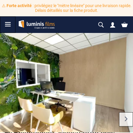
⚠️
Forte activité
: privilégiez le "mètre linéaire" pour une livraison rapide.
Délais détaillés sur la fiche produit.
🍃 Revêtement adhésif effet bois