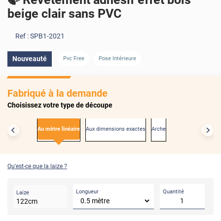
beige clair sans PVC
Ref :
SPB1-2021
Nouveauté
Pvc Free
Pose Intérieure
Fabriqué à la demande
Choisissez votre type de découpe
Au mètre linéaire
Aux dimensions exactes
Arche
Qu'est-ce que la laize ?
Longueur
Quantité
Laize
122
cm