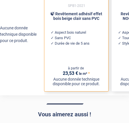
SPB1-2021
🍃 Revêtement adhésif effet
Revê
bois beige clair sans PVC
NOC
Aucune donnée
Aspect bois naturel
Aspe
technique disponible
Sans PVC
Tou
pour ce produit.
Durée de vie de 5 ans
Sty
à partir de
23
,53
€
*
le m²
Aucune donnée technique
Aucu
disponible pour ce produit.
dispo
Vous aimerez aussi !