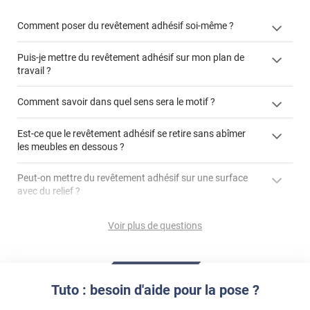
Comment poser du revêtement adhésif soi-même ?
Puis-je mettre du revêtement adhésif sur mon plan de
« Comment poser un revêtement adhésif ? »
travail ?
Comment savoir dans quel sens sera le motif ?
Est-ce que le revêtement adhésif se retire sans abîmer
"Peut-on installer du
les meubles en dessous ?
revêtement adhésif sur un plan de travail de cuisine ?"
Peut-on mettre du revêtement adhésif sur une surface
avec du relief ?
Peut-on mettre du revêtement adhésif sur du carrelage
Voir plus de questions
?
Partir d'un coin et tirer assez fermement
Utiliser une solution de dépose pour annuler l'action de la
Comment poser du revêtement adhésif dans les angles
colle
?
Tuto : besoin d'aide pour la pose ?
S'aider d'un décapeur thermique : la colle va ramollir le film
faire appel à un
et la colle. Vous retirez beaucoup plus facilement le
«
poseur professionnel