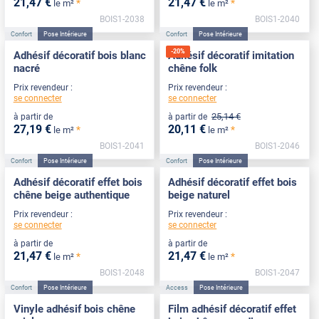
21
,47
€
21
,47
€
*
*
le m²
le m²
BOIS1-2038
BOIS1-2040
Confort
Pose Intérieure
Confort
Pose Intérieure
-
20
%
Adhésif décoratif bois blanc
Adhésif décoratif imitation
nacré
chêne folk
Prix revendeur :
Prix revendeur :
se connecter
se connecter
25
,14
€
à partir de
à partir de
27
,19
€
20
,11
€
*
*
le m²
le m²
BOIS1-2041
BOIS1-2046
Confort
Pose Intérieure
Confort
Pose Intérieure
Adhésif décoratif effet bois
Adhésif décoratif effet bois
chêne beige authentique
beige naturel
Prix revendeur :
Prix revendeur :
se connecter
se connecter
à partir de
à partir de
21
,47
€
21
,47
€
*
*
le m²
le m²
BOIS1-2048
BOIS1-2047
Confort
Pose Intérieure
Access
Pose Intérieure
Vinyle adhésif bois chêne
Film adhésif décoratif effet