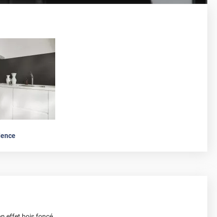
dence
n effet bois foncé