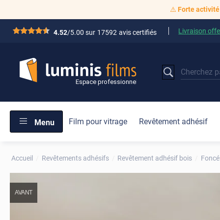
⚠️
Forte activité
Livraison offe
*****
4.52
/5.00 sur
17592
avis certifiés
Film pour vitrage
Revêtement adhésif
Menu
Accueil
Revêtements adhésifs
Revêtement adhésif bois
Foncé
AVANT