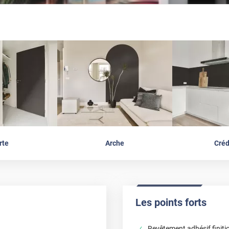
rte
Arche
Cré
Les points forts
Revêtement adhésif finitio