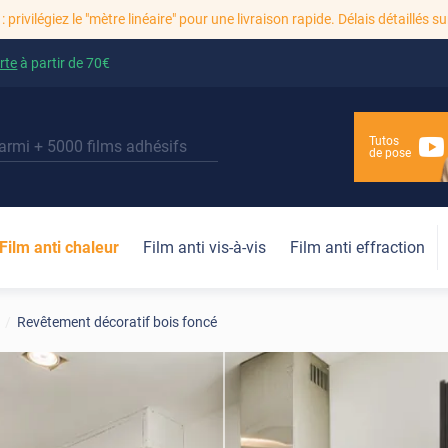
: privilégiez le "mètre linéaire" pour une livraison rapide. Délais détaillés su
rte
à partir de
70€
Tutos
de pose
Film anti chaleur
Film anti vis-à-vis
Film anti effraction
Revêtement décoratif bois foncé