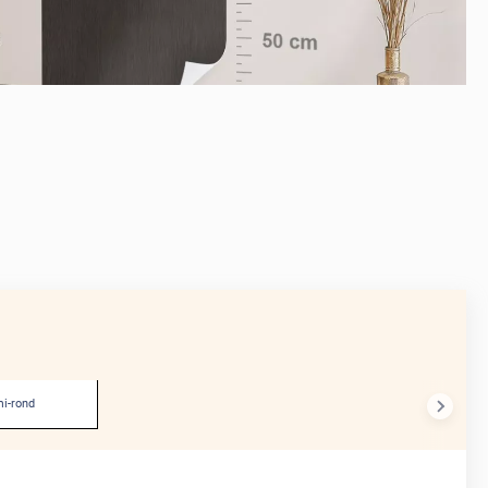
APRÈS
i-rond