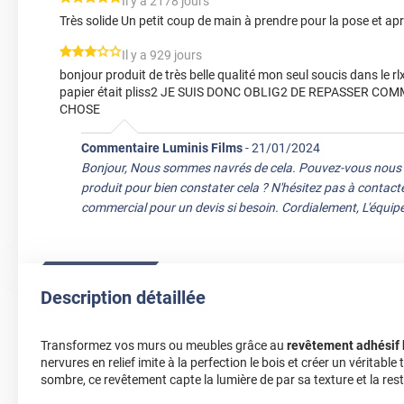
*****
Il y a 2178 jours
Très solide Un petit coup de main à prendre pour la pose et aprè
*****
Il y a 929 jours
bonjour produit de très belle qualité mon seul soucis dans le rlx 
papier était pliss2 JE SUIS DONC OBLIG2 DE REPASSER 
CHOSE
Commentaire Luminis Films
-
21/01/2024
Bonjour, Nous sommes navrés de cela. Pouvez-vous nous
produit pour bien constater cela ? N'hésitez pas à contacte
commercial pour un devis si besoin. Cordialement, L'équip
Description détaillée
Transformez vos murs ou meubles grâce au
revêtement adhésif 
nervures en relief imite à la perfection le bois et créer un véritable
sombre, ce revêtement capte la lumière de par sa texture et la rest