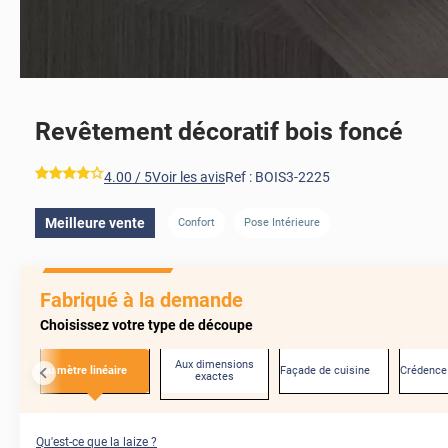
Revêtement décoratif bois foncé
*****
4.00
/ 5
Voir les avis
Ref :
BOIS3-2225
Meilleure vente
Confort
Pose Intérieure
AVANT
Fabriqué à la demande
Choisissez votre type de découpe
Aux dimensions
Au mètre linéaire
Façade de cuisine
Crédence
exactes
Qu'est-ce que la laize ?