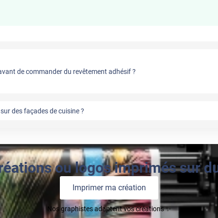
vant de commander du revêtement adhésif ?
sur des façades de cuisine ?
réations ou logos imprimés sur du 
Imprimer ma création
Nos graphistes adaptent vos créations ✨