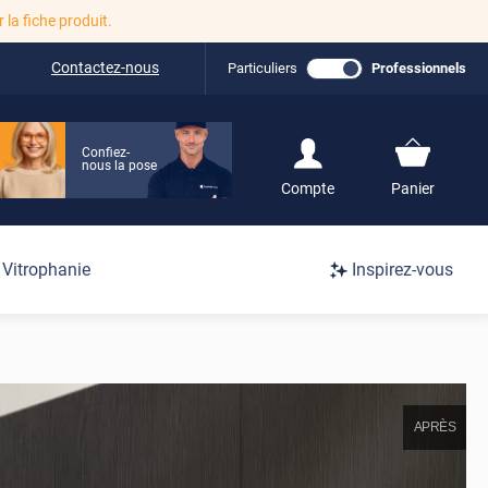
r la fiche produit.
Contactez-nous
Particuliers
Professionnels
Confiez-
nous la pose
S'inscrire / Se
Compte
Panier
connecter
Connexion
Vitrophanie
Inspirez-vous
/
Inscription
APRÈS