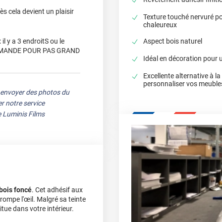
s cela devient un plaisir
Texture touché nervuré pou
chaleureux
Aspect bois naturel
il y a 3 endroitS ou le
COMMANDE POUR PAS GRAND
Idéal en décoration pour 
Excellente alternative à l
personnaliser vos meuble
 envoyer des photos du
r notre service
e Luminis Films
bois foncé
. Cet adhésif aux
 trompe l'œil. Malgré sa teinte
itue dans votre intérieur.