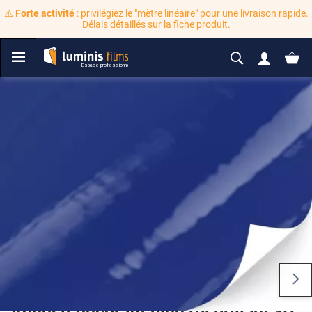
⚠️
Forte activité
: privilégiez le "mètre linéaire" pour une livraison rapide.
Délais détaillés sur la fiche produit.
Adhésif décoratif bleu roi brillant 3D