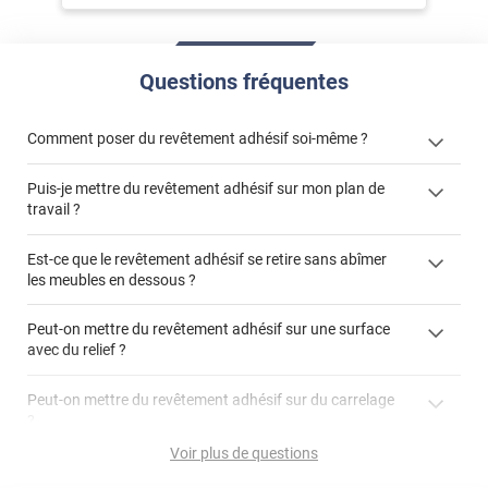
Questions fréquentes
Comment poser du revêtement adhésif soi-même ?
Puis-je mettre du revêtement adhésif sur mon plan de
« Comment poser un revêtement adhésif ? »
travail ?
Est-ce que le revêtement adhésif se retire sans abîmer
les meubles en dessous ?
"Peut-on installer du
Peut-on mettre du revêtement adhésif sur une surface
revêtement adhésif sur un plan de travail de cuisine ?"
avec du relief ?
Peut-on mettre du revêtement adhésif sur du carrelage
?
Partir d'un coin et tirer assez fermement
Voir plus de questions
Utiliser une solution de dépose pour annuler l'action de la
Comment poser du revêtement adhésif dans les angles
colle