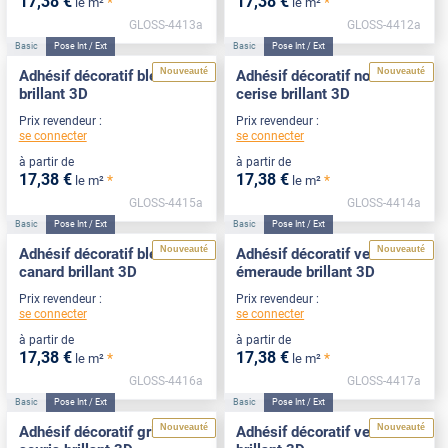
17
,38
€
17
,38
€
*
*
le m²
le m²
GLOSS-4413a
GLOSS-4412a
Basic
Pose Int / Ext
Basic
Pose Int / Ext
Nouveauté
Nouveauté
Adhésif décoratif bleu roi
Adhésif décoratif noir
brillant 3D
cerise brillant 3D
Prix revendeur :
Prix revendeur :
se connecter
se connecter
à partir de
à partir de
17
,38
€
17
,38
€
*
*
le m²
le m²
GLOSS-4415a
GLOSS-4414a
Basic
Pose Int / Ext
Basic
Pose Int / Ext
Nouveauté
Nouveauté
Adhésif décoratif bleu
Adhésif décoratif vert
canard brillant 3D
émeraude brillant 3D
Prix revendeur :
Prix revendeur :
se connecter
se connecter
à partir de
à partir de
17
,38
€
17
,38
€
*
*
le m²
le m²
GLOSS-4416a
GLOSS-4417a
Basic
Pose Int / Ext
Basic
Pose Int / Ext
Nouveauté
Nouveauté
Adhésif décoratif gris
Adhésif décoratif vert d'eau