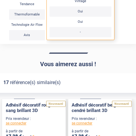
Vintage
Tendance
Oui
Thermoformable
Oui
Technologie Air Flow
-
Avis
Vous aimerez aussi !
17
référence(s) similaire(s)
Basic
Pose Int / Ext
Basic
Pose Int / Ext
Nouveauté
Nouveauté
Adhésif décoratif rouge
Adhésif décoratif beige
sang brillant 3D
cendré brillant 3D
Prix revendeur :
Prix revendeur :
se connecter
se connecter
à partir de
à partir de