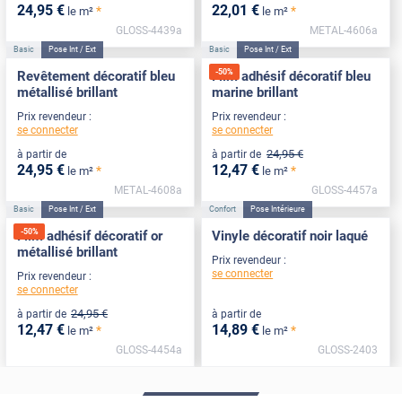
24
,95
€
22
,01
€
*
*
le m²
le m²
GLOSS-4439a
METAL-4606a
Basic
Pose Int / Ext
Basic
Pose Int / Ext
-
50
%
Revêtement décoratif bleu
Film adhésif décoratif bleu
métallisé brillant
marine brillant
Prix revendeur :
Prix revendeur :
se connecter
se connecter
24
,95
€
à partir de
à partir de
24
,95
€
12
,47
€
*
*
le m²
le m²
METAL-4608a
GLOSS-4457a
Basic
Pose Int / Ext
Confort
Pose Intérieure
-
50
%
Film adhésif décoratif or
Vinyle décoratif noir laqué
métallisé brillant
Prix revendeur :
se connecter
Prix revendeur :
se connecter
24
,95
€
à partir de
à partir de
12
,47
€
14
,89
€
*
*
le m²
le m²
GLOSS-4454a
GLOSS-2403