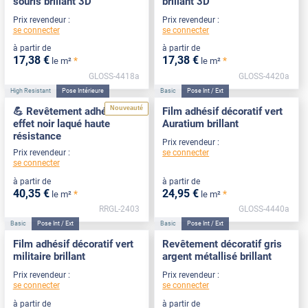
souris brillant 3D
brillant 3D
Prix revendeur :
Prix revendeur :
se connecter
se connecter
à partir de
à partir de
17
,38
€
17
,38
€
*
*
le m²
le m²
GLOSS-4418a
GLOSS-4420a
High Resistant
Pose Intérieure
Basic
Pose Int / Ext
Nouveauté
💪 Revêtement adhésif
Film adhésif décoratif vert
effet noir laqué haute
Auratium brillant
résistance
Prix revendeur :
se connecter
Prix revendeur :
se connecter
à partir de
à partir de
40
,35
€
24
,95
€
*
*
le m²
le m²
RRGL-2403
GLOSS-4440a
Basic
Pose Int / Ext
Basic
Pose Int / Ext
Film adhésif décoratif vert
Revêtement décoratif gris
militaire brillant
argent métallisé brillant
Prix revendeur :
Prix revendeur :
se connecter
se connecter
à partir de
à partir de