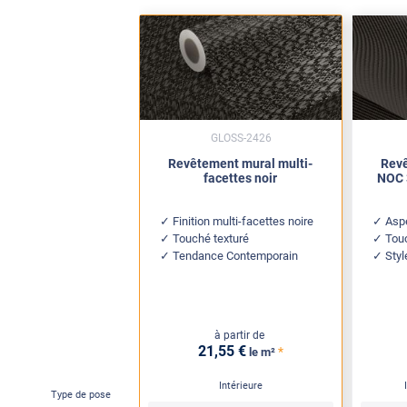
GLOSS-2426
Revêtement mural multi-
Revê
facettes noir
NOC 
Finition multi-facettes noire
Aspe
Touché texturé
Tou
Tendance Contemporain
Styl
à partir de
21
,55
€
*
le m²
Intérieure
Type de pose