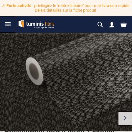
⚠️
Forte activité
: privilégiez le "mètre linéaire" pour une livraison rapide.
Délais détaillés sur la fiche produit.
Revêtement mural multi-facettes