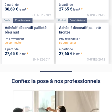
à partir de
à partir de
30
,69
€
27
,65
€
*
*
le m²
le m²
SHINE2-2609
SHINE2-2610
Confort
Pose Intérieure
Confort
Pose Intérieure
Adhésif décoratif pailleté
Adhésif décoratif pailleté
bleu nuit
bronze
Prix revendeur :
Prix revendeur :
se connecter
se connecter
à partir de
à partir de
27
,65
€
27
,65
€
*
*
le m²
le m²
SHINE2-2611
SHINE2-2612
Confiez la pose à nos professionnels