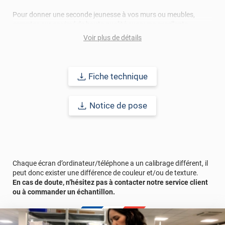
Pour donner une seconde jeunesse à vos murs ou meubles,
comptez sur ce vinyl de haute qualité avec une excellente
résistance à l’eau, à la saleté, à l’abrasion, aux UV et à l’usure.
Voir plus de détails
Grâce à son épaisseur, cet adhésif masque également les petites
imperfections. Classé A+ au test C.O.V et C-s2,d0 au feu, ce
revêtement peut être installé dans un lieu ouvert public.
Fiche technique
Durabilité
: 10 ans en pose intérieur (anti craquèlement,
écaillage, délamination et jaunissement)
Notice de pose
Afin de vous rendre compte de la qualité et de son rendu
véritable, nous vous conseillons de faire une demande
d'échantillons gratuite.
Chaque écran d’ordinateur/téléphone a un calibrage différent, il
peut donc exister une différence de couleur et/ou de texture.
En cas de doute, n’hésitez pas à contacter notre service client
ou à commander un échantillon.