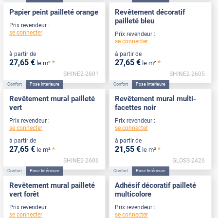
Papier peint pailleté orange
Revêtement décoratif
pailleté bleu
Prix revendeur :
se connecter
Prix revendeur :
se connecter
à partir de
à partir de
27
,65
€
27
,65
€
*
*
le m²
le m²
SHINE2-2601
SHINE2-2605
Confort
Pose Intérieure
Confort
Pose Intérieure
Revêtement mural pailleté
Revêtement mural multi-
vert
facettes noir
Prix revendeur :
Prix revendeur :
se connecter
se connecter
à partir de
à partir de
27
,65
€
21
,55
€
*
*
le m²
le m²
SHINE2-2606
GLOSS-2426
Confort
Pose Intérieure
Confort
Pose Intérieure
Revêtement mural pailleté
Adhésif décoratif pailleté
vert forêt
multicolore
Prix revendeur :
Prix revendeur :
se connecter
se connecter