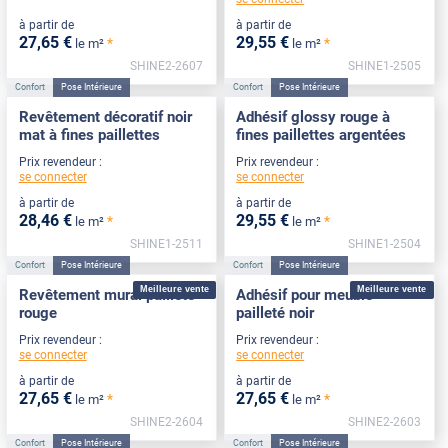
à partir de
à partir de
27
,65
€
29
,55
€
*
*
le m²
le m²
SHINE2-2607
SHINE1-2505
Confort
Pose Intérieure
Confort
Pose Intérieure
Revêtement décoratif noir
Adhésif glossy rouge à
mat à fines paillettes
fines paillettes argentées
Prix revendeur :
Prix revendeur :
se connecter
se connecter
à partir de
à partir de
28
,46
€
29
,55
€
*
*
le m²
le m²
SHINE1-2511
SHINE1-2504
Confort
Pose Intérieure
Confort
Pose Intérieure
Meilleure vente
Meilleure vente
Revêtement mural pailleté
Adhésif pour meuble
rouge
pailleté noir
Prix revendeur :
Prix revendeur :
se connecter
se connecter
à partir de
à partir de
27
,65
€
27
,65
€
*
*
le m²
le m²
SHINE2-2604
SHINE2-2603
Confort
Pose Intérieure
Confort
Pose Intérieure