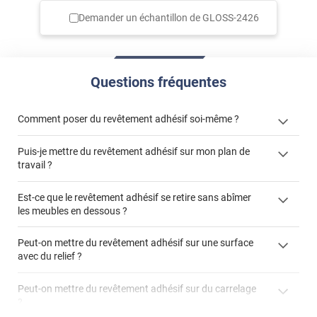
Demander un échantillon de
GLOSS-2426
Questions fréquentes
Comment poser du revêtement adhésif soi-même ?
Puis-je mettre du revêtement adhésif sur mon plan de
« Comment poser un revêtement adhésif ? »
travail ?
Est-ce que le revêtement adhésif se retire sans abîmer
les meubles en dessous ?
"Peut-on installer du
Peut-on mettre du revêtement adhésif sur une surface
revêtement adhésif sur un plan de travail de cuisine ?"
avec du relief ?
Peut-on mettre du revêtement adhésif sur du carrelage
?
Partir d'un coin et tirer assez fermement