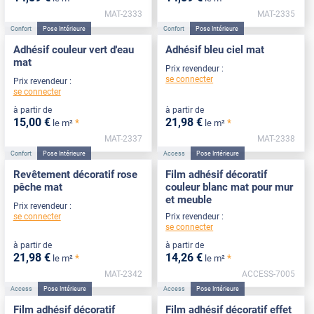
MAT-2333
MAT-2335
Confort
Pose Intérieure
Confort
Pose Intérieure
Adhésif couleur vert d'eau
Adhésif bleu ciel mat
mat
Prix revendeur :
se connecter
Prix revendeur :
se connecter
à partir de
à partir de
15
,00
€
21
,98
€
*
*
le m²
le m²
MAT-2337
MAT-2338
Confort
Pose Intérieure
Access
Pose Intérieure
Revêtement décoratif rose
Film adhésif décoratif
pêche mat
couleur blanc mat pour mur
et meuble
Prix revendeur :
se connecter
Prix revendeur :
se connecter
à partir de
à partir de
21
,98
€
14
,26
€
*
*
le m²
le m²
MAT-2342
ACCESS-7005
Access
Pose Intérieure
Access
Pose Intérieure
Film adhésif décoratif
Film adhésif décoratif effet