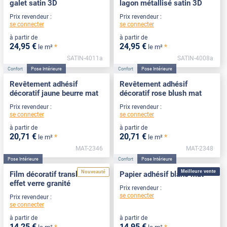
galet satin 3D
lagon métallisé satin 3D
Prix revendeur :
Prix revendeur :
se connecter
se connecter
à partir de
à partir de
24
,95
€
24
,95
€
*
*
le m²
le m²
SATIN-4011a
SATIN-4008a
Confort
Pose Intérieure
Confort
Pose Intérieure
Revêtement adhésif
Revêtement adhésif
décoratif jaune beurre mat
décoratif rose blush mat
Prix revendeur :
Prix revendeur :
se connecter
se connecter
à partir de
à partir de
20
,71
€
20
,71
€
*
*
le m²
le m²
MAT-2346
MAT-2348
Pose Intérieure
Confort
Pose Intérieure
Meilleure vente
Nouveauté
Film décoratif translucide
Papier adhésif blanc mat
effet verre granité
Prix revendeur :
se connecter
Prix revendeur :
se connecter
à partir de
à partir de
14
,25
€
14
,95
€
*
*