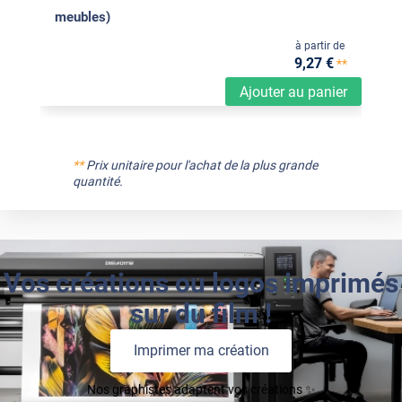
meubles)
à partir de
9
,27
€
**
Ajouter au panier
**
Prix unitaire pour l'achat de la plus grande
quantité.
Vos créations ou logos imprimés
sur du film !
Imprimer ma création
Nos graphistes adaptent vos créations ✨