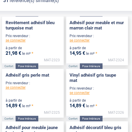
31
référence(s) similaire(s)
Confort
Pose Intérieure
Confort
Pose Intérieure
Revêtement adhésif bleu
Adhésif pour meuble et mur
turquoise mat
marron clair mat
Prix revendeur :
Prix revendeur :
se connecter
se connecter
à partir de
à partir de
21
,98
€
14
,95
€
*
*
le m²
le m²
MAT-2323
MAT-2324
Confort
Pose Intérieure
Confort
Pose Intérieure
Adhésif gris perle mat
Vinyl adhésif gris taupe
mat
Prix revendeur :
se connecter
Prix revendeur :
se connecter
à partir de
à partir de
14
,89
€
14
,89
€
*
*
le m²
le m²
MAT-2325
MAT-2326
Confort
Pose Intérieure
Confort
Pose Intérieure
Adhésif pour meuble jaune
Adhésif décoratif bleu gris