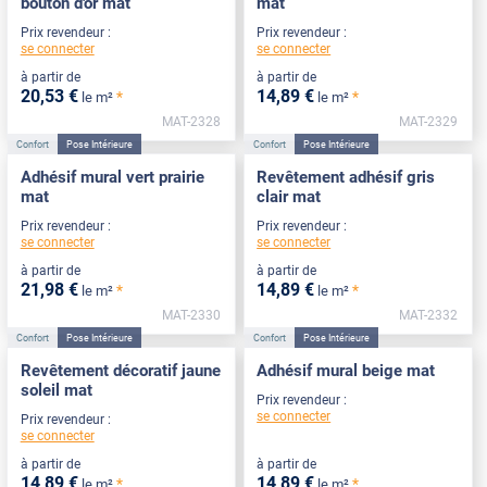
bouton d'or mat
mat
Prix revendeur :
Prix revendeur :
se connecter
se connecter
à partir de
à partir de
20
,53
€
14
,89
€
*
*
le m²
le m²
MAT-2328
MAT-2329
Confort
Pose Intérieure
Confort
Pose Intérieure
Adhésif mural vert prairie
Revêtement adhésif gris
mat
clair mat
Prix revendeur :
Prix revendeur :
se connecter
se connecter
à partir de
à partir de
21
,98
€
14
,89
€
*
*
le m²
le m²
MAT-2330
MAT-2332
Confort
Pose Intérieure
Confort
Pose Intérieure
Revêtement décoratif jaune
Adhésif mural beige mat
soleil mat
Prix revendeur :
se connecter
Prix revendeur :
se connecter
à partir de
à partir de
14
,89
€
14
,89
€
*
*
le m²
le m²