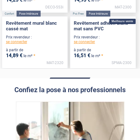
le m²
le m²
DECO-553i
MAT-2300
Confort
Pose Intérieure
Pvc Free
Pose Intérieure
Meilleure vente
Revêtement mural blanc
Revêtement adhésif blanc
cassé mat
mat sans PVC
Prix revendeur :
Prix revendeur :
se connecter
se connecter
à partir de
à partir de
14
,89
€
16
,51
€
*
*
le m²
le m²
MAT-2320
SPMA-2300
Confiez la pose à nos professionnels