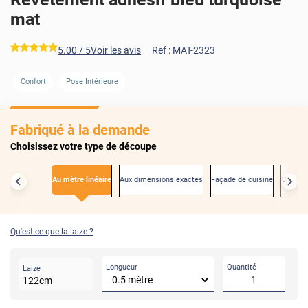
mat
*****
5.00
/ 5
Voir les avis
Ref :
MAT-2323
Confort
Pose Intérieure
AVANT
Fabriqué à la demande
Choisissez votre type de découpe
Au mètre linéaire
Aux dimensions exactes
Façade de cuisine
Créden
Qu'est-ce que la laize ?
Longueur
Quantité
Laize
122
cm