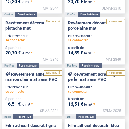
15
,20
€
20
,70
€
*
*
le m²
le m²
MAT-2344
ULMAT-3310
Confort
Pose Intérieure
Confort
Pose Intérieure
Nouveauté
Nouveauté
Revêtement décoratif vert
Revêtement décoratif
pistache mat
porcelaine mat
Prix revendeur :
Prix revendeur :
se connecter
se connecter
à partir de
à partir de
20
,70
€
14
,89
€
*
*
le m²
le m²
MAT-2846
MAT-2849
Pvc Free
Pose Intérieure
Pvc Free
Pose Intérieure
Nouveauté
Nouveauté
🍃 Revêtement adhésif
🍃 Revêtement adhésif gris
marron clair mat sans PVC
perle mat sans PVC
Prix revendeur :
Prix revendeur :
se connecter
se connecter
à partir de
à partir de
16
,51
€
16
,51
€
*
*
le m²
le m²
SPMA-2324
SPMA-2025
Basic
Pose Int / Ext
Basic
Pose Int / Ext
Film adhésif décoratif gris
Film adhésif décoratif bleu