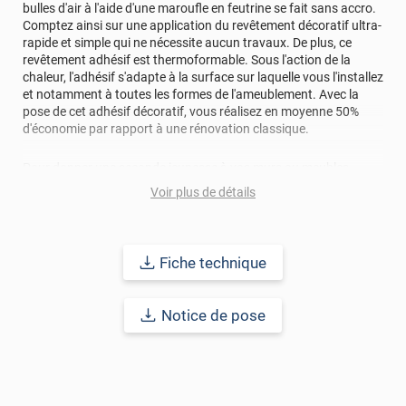
bulles d'air à l'aide d'une maroufle en feutrine se fait sans accro.
Comptez ainsi sur une application du revêtement décoratif ultra-
rapide et simple qui ne nécessite aucun travaux. De plus, ce
revêtement adhésif est thermoformable. Sous l'action de la
chaleur, l'adhésif s'adapte à la surface sur laquelle vous l'installez
et notamment à toutes les formes de l'ameublement. Avec la
pose de cet adhésif décoratif, vous réalisez en moyenne 50%
d'économie par rapport à une rénovation classique.
Pour donner une seconde jeunesse à vos murs ou meubles,
comptez sur ce vinyl de haute qualité avec une excellente
Voir plus de détails
résistance à l’eau, à la saleté, à l’abrasion, aux UV et à l’usure.
Grâce à son épaisseur, cet adhésif masque également les petites
imperfections. Classé A+ au test C.O.V et C-s2,d0 au feu, ce
revêtement peut être installé dans un lieu ouvert public.
Fiche technique
Durabilité
: 10 ans en pose intérieur (anti craquèlement,
écaillage, délamination et jaunissement)
Notice de pose
Afin de vous rendre compte de la qualité et de son rendu
véritable, nous vous conseillons de faire une demande
d'échantillons gratuite.