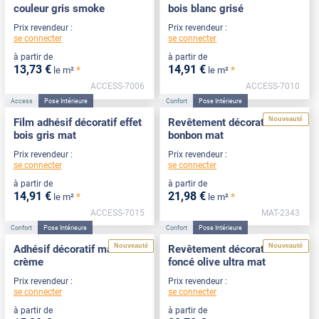
couleur gris smoke
bois blanc grisé
Prix revendeur :
Prix revendeur :
se connecter
se connecter
à partir de
à partir de
13
,73
€
14
,91
€
*
*
le m²
le m²
ACCESS-7006
ACCESS-7010
Access
Pose Intérieure
Confort
Pose Intérieure
Nouveauté
Film adhésif décoratif effet
Revêtement décoratif rose
bois gris mat
bonbon mat
Prix revendeur :
Prix revendeur :
se connecter
se connecter
à partir de
à partir de
14
,91
€
21
,98
€
*
*
le m²
le m²
ACCESS-7015
MAT-2343
Confort
Pose Intérieure
Confort
Pose Intérieure
Nouveauté
Nouveauté
Adhésif décoratif mat blanc
Revêtement décoratif vert
crème
foncé olive ultra mat
Prix revendeur :
Prix revendeur :
se connecter
se connecter
à partir de
à partir de