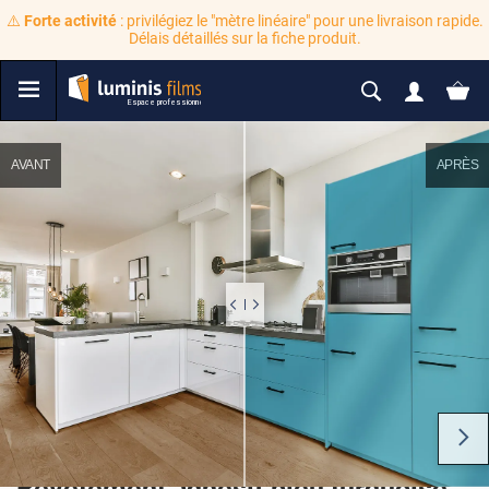
⚠️
Forte activité
: privilégiez le "mètre linéaire" pour une livraison rapide.
Délais détaillés sur la fiche produit.
AVANT
APRÈS
Revêtement adhésif bleu turquoise