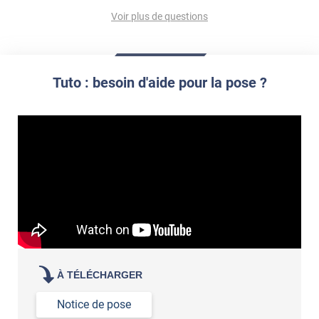
Partir d'un coin et tirer assez fermement
Voir plus de questions
Utiliser une solution de dépose pour annuler l'action de la
Comment poser du revêtement adhésif dans les angles
colle
?
S'aider d'un décapeur thermique : la colle va ramollir le film
faire appel à un
et la colle. Vous retirez beaucoup plus facilement le
«
poseur professionnel
revêtement adhésif.
Tuto : besoin d'aide pour la pose ?
Réussir la pose d'un revêtement adhésif dans les angles. »
Lisser la surface avec un enduit de lissage au préalable
Commander à la taille des carreaux et réappliquer un joint
propre par dessus
À TÉLÉCHARGER
Notice de pose