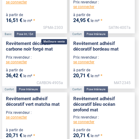
se connecter
Prix revendeur :
se connecter
à partir de
à partir de
16
,51
€
24
,95
€
*
*
le m²
le m²
SPMA-2303
SATIN-4007a
Basic
Pose Int / Ext
Confort
Pose Intérieure
Meilleure vente
Revêtement décoratif
Revêtement adhésif
carbone noir forgé mat
décoratif bordeau mat
Prix revendeur :
Prix revendeur :
se connecter
se connecter
à partir de
à partir de
36
,42
€
20
,71
€
*
*
le m²
le m²
CARBON-4905a
MAT-2345
Confort
Pose Intérieure
Confort
Pose Intérieure
Revêtement adhésif
Revêtement adhésif
décoratif vert matcha mat
décoratif bleu océan
profond mat
Prix revendeur :
se connecter
Prix revendeur :
se connecter
à partir de
à partir de
20
,71
€
20
,71
€
*
*
le m²
le m²