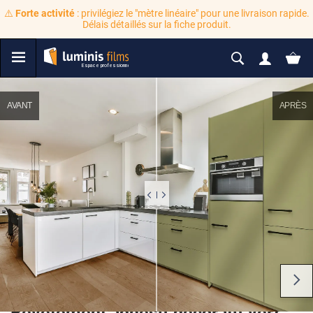
⚠️
Forte activité
: privilégiez le "mètre linéaire" pour une livraison rapide.
Délais détaillés sur la fiche produit.
AVANT
APRÈS
Revêtement adhésif décoratif vert