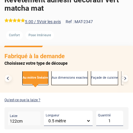
matcha mat
*****
5.00
/ 5
Voir les avis
Ref :
MAT-2347
Confort
Pose Intérieure
AVANT
Fabriqué à la demande
Choisissez votre type de découpe
Au mètre linéaire
Aux dimensions exactes
Façade de cuisine
Créden
Qu'est-ce que la laize ?
Longueur
Quantité
Laize
122
cm