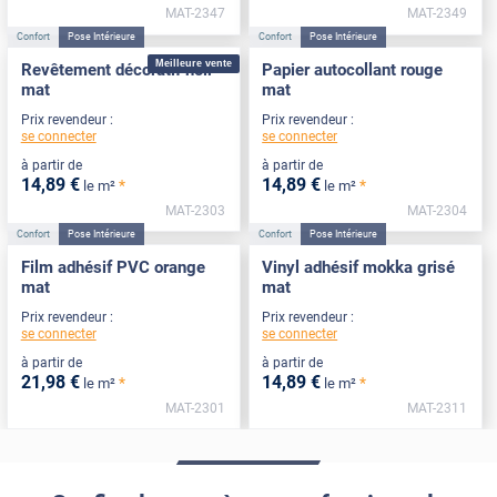
MAT-2347
MAT-2349
Confort
Pose Intérieure
Confort
Pose Intérieure
Meilleure vente
Revêtement décoratif noir
Papier autocollant rouge
mat
mat
Prix revendeur :
Prix revendeur :
se connecter
se connecter
à partir de
à partir de
14
,89
€
14
,89
€
*
*
le m²
le m²
MAT-2303
MAT-2304
Confort
Pose Intérieure
Confort
Pose Intérieure
Film adhésif PVC orange
Vinyl adhésif mokka grisé
mat
mat
Prix revendeur :
Prix revendeur :
se connecter
se connecter
à partir de
à partir de
21
,98
€
14
,89
€
*
*
le m²
le m²
MAT-2301
MAT-2311