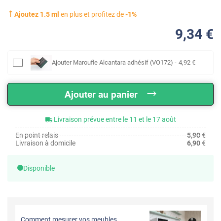
Ajoutez
1.5
ml
en plus et profitez de
-
1
%
9
,34
€
Ajouter
Maroufle Alcantara adhésif (VO172)
-
4
,92
€
Ajouter au panier
Livraison prévue entre le 11 et le 17 août
En point relais
5,90
€
Livraison à domicile
6,90
€
Disponible
Comment mesurer vos meubles