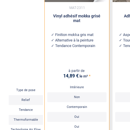
MAT-2311
Vinyl adhésif mokka grisé
Adh
mat
Finition mokka gris mat
Aspe
Alternative à la peinture
Touc
Tendance Contemporain
Ten
à partir de
14
,89
€
*
le m²
Intérieure
Type de pose
Non
Relief
Contemporain
Tendance
Oui
Thermoformable
Oui
Technologie Air Flow