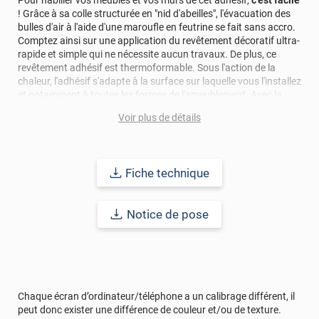
Pour habiller vos meubles et vos murs de cet adhésif,
c'est facile
! Grâce à sa colle structurée en "nid d'abeilles", l'évacuation des
bulles d'air à l'aide d'une maroufle en feutrine se fait sans accro.
Comptez ainsi sur une application du revêtement décoratif ultra-
rapide et simple qui ne nécessite aucun travaux. De plus, ce
revêtement adhésif est thermoformable. Sous l'action de la
chaleur, l'adhésif s'adapte à la surface sur laquelle vous l'installez
et notamment à toutes les formes de l'ameublement. Avec la
pose de cet adhésif décoratif, vous réalisez en moyenne 50%
Voir plus de détails
d'économie par rapport à une rénovation classique.
Pour donner une seconde jeunesse à vos murs ou meubles,
comptez sur ce vinyl de haute qualité avec une excellente
Fiche technique
résistance à l’eau, à la saleté, à l’abrasion, aux UV et à l’usure.
Grâce à son épaisseur, cet adhésif masque également les petites
imperfections. Classé A+ au test C.O.V et C-s2,d0 au feu, ce
Notice de pose
revêtement peut être installé dans un lieu ouvert public.
Durabilité
: 10 ans en pose intérieur (anti craquèlement,
écaillage, délamination et jaunissement)
Afin de vous rendre compte de la qualité et de son rendu
Chaque écran d’ordinateur/téléphone a un calibrage différent, il
véritable, nous vous conseillons de faire une demande
peut donc exister une différence de couleur et/ou de texture.