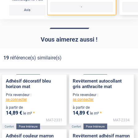
-
Avis
Vous aimerez aussi !
19
référence(s) similaire(s)
Confort
Pose Intérieure
Confort
Pose Intérieure
Adhésif décoratif bleu
Revêtement autocollant
horizon mat
gris anthracite mat
Prix revendeur :
Prix revendeur :
se connecter
se connecter
à partir de
à partir de
14
,89
€
14
,89
€
*
*
le m²
le m²
MAT-2331
MAT-2334
Confort
Pose Intérieure
Confort
Pose Intérieure
Adhésif couleur marron
Revêtement adhésif marron