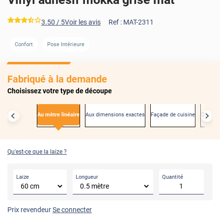
*****
3.50
/ 5
Voir les avis
Ref :
MAT-2311
Confort
Pose Intérieure
AVANT
Fabriqué à la demande
Choisissez votre type de découpe
Au mètre linéaire
Aux dimensions exactes
Façade de cuisine
Créden
Qu'est-ce que la laize ?
Laize
Longueur
Quantité
Prix revendeur
Se connecter