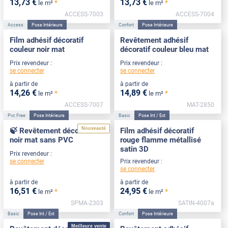
13
,73
€
13
,73
€
*
*
le m²
le m²
ACCESS-7003
ACCESS-7004
Access
Pose Intérieure
Confort
Pose Intérieure
Film adhésif décoratif
Revêtement adhésif
couleur noir mat
décoratif couleur bleu mat
Prix revendeur :
Prix revendeur :
se connecter
se connecter
à partir de
à partir de
14
,26
€
14
,89
€
*
*
le m²
le m²
ACCESS-7007
MAT-2850
Pvc Free
Pose Intérieure
Basic
Pose Int / Ext
Nouveauté
🍃 Revêtement décoratif
Film adhésif décoratif
noir mat sans PVC
rouge flamme métallisé
satin 3D
Prix revendeur :
se connecter
Prix revendeur :
se connecter
à partir de
à partir de
16
,51
€
24
,95
€
*
*
le m²
le m²
SPMA-2303
SATIN-4007a
Basic
Pose Int / Ext
Confort
Pose Intérieure
Meilleure vente