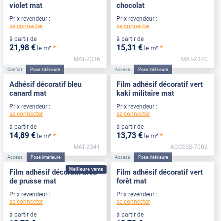
violet mat
chocolat
Prix revendeur :
Prix revendeur :
se connecter
se connecter
à partir de
à partir de
21
,98
€
15
,31
€
*
*
le m²
le m²
MAT-2336
MAT-2340
Confort
Pose Intérieure
Access
Pose Intérieure
Adhésif décoratif bleu
Film adhésif décoratif vert
canard mat
kaki militaire mat
Prix revendeur :
Prix revendeur :
se connecter
se connecter
à partir de
à partir de
14
,89
€
13
,73
€
*
*
le m²
le m²
MAT-2341
ACCESS-7002
Access
Pose Intérieure
Access
Pose Intérieure
Meilleure vente
Film adhésif décoratif bleu
Film adhésif décoratif vert
de prusse mat
forêt mat
Prix revendeur :
Prix revendeur :
se connecter
se connecter
à partir de
à partir de