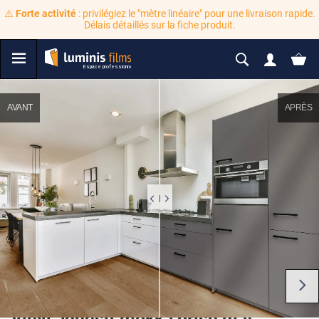
⚠️
Forte activité
: privilégiez le "mètre linéaire" pour une livraison rapide.
Délais détaillés sur la fiche produit.
AVANT
APRÈS
Vinyl adhésif mokka grisé mat