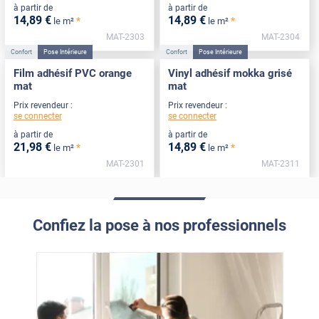
à partir de
à partir de
14
,89
€
14
,89
€
*
*
le m²
le m²
MAT-2303
MAT-2304
Confort
Pose Intérieure
Confort
Pose Intérieure
Film adhésif PVC orange
Vinyl adhésif mokka grisé
mat
mat
Prix revendeur :
Prix revendeur :
se connecter
se connecter
à partir de
à partir de
21
,98
€
14
,89
€
*
*
le m²
le m²
MAT-2301
MAT-2311
Confiez la pose à nos professionnels