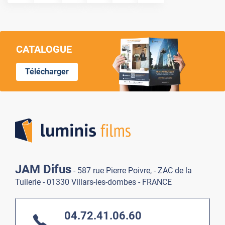
CATALOGUE
Télécharger
Lumi
JAM Difus
- 587 rue Pierre Poivre, - ZAC de la
Tuilerie - 01330 Villars-les-dombes - FRANCE
04.72.41.06.60