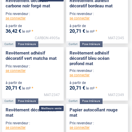
Revêtement décoratif
Revêtement adhésif
carbone noir forgé mat
décoratif bordeau mat
Prix revendeur :
Prix revendeur :
se connecter
se connecter
à partir de
à partir de
36
,42
€
20
,71
€
*
*
le m²
le m²
CARBON-4905a
MAT-2345
Confort
Pose Intérieure
Confort
Pose Intérieure
Revêtement adhésif
Revêtement adhésif
décoratif vert matcha mat
décoratif bleu océan
profond mat
Prix revendeur :
se connecter
Prix revendeur :
se connecter
à partir de
à partir de
20
,71
€
20
,71
€
*
*
le m²
le m²
MAT-2347
MAT-2349
Confort
Pose Intérieure
Confort
Pose Intérieure
Meilleure vente
Revêtement décoratif noir
Papier autocollant rouge
mat
mat
Prix revendeur :
Prix revendeur :
se connecter
se connecter