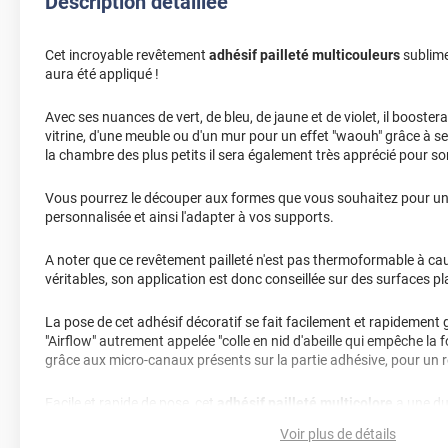
Description détaillée
Cet incroyable revêtement
adhésif pailleté multicouleurs
sublime
aura été appliqué !
Avec ses nuances de vert, de bleu, de jaune et de violet, il boostera
vitrine, d'une meuble ou d'un mur pour un effet "waouh" grâce à ses
la chambre des plus petits il sera également très apprécié pour son
Vous pourrez le découper aux formes que vous souhaitez pour u
personnalisée et ainsi l'adapter à vos supports.
A noter que ce revêtement pailleté n'est pas thermoformable à cau
véritables, son application est donc conseillée sur des surfaces pl
La pose de cet adhésif décoratif se fait facilement et rapidement 
"Airflow" autrement appelée "colle en nid d'abeille qui empêche la f
grâce aux micro-canaux présents sur la partie adhésive, pour un 
Facile et rapide de pose, cet
adhésif pailleté multicolore
a une dur
10 ans
Voir plus de détails