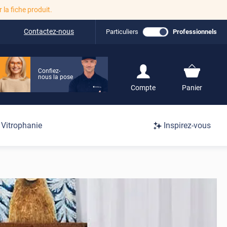
r la fiche produit.
Contactez-nous
Particuliers
Professionnels
Confiez-
nous la pose
S'inscrire / Se
Compte
Panier
connecter
Connexion
Vitrophanie
Inspirez-vous
/
Inscription