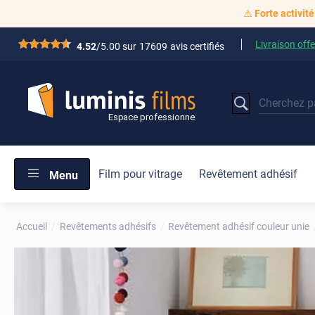
⚠️
Forte activité
Livraison offe
*****
4.52
/5.00 sur
17609
avis certifiés
Film pour vitrage
Revêtement adhésif
Menu
Accueil
Revêtements adhésifs
Revêtement adhésif couleur unie