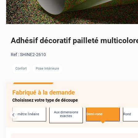
Adhésif décoratif pailleté multicolor
Ref :
SHINE2-2610
Confort
Pose Intérieure
Fabriqué à la demande
Choisissez votre type de découpe
Aux dimensions
Au mètre linéaire
Demi-rond
Rond
exactes