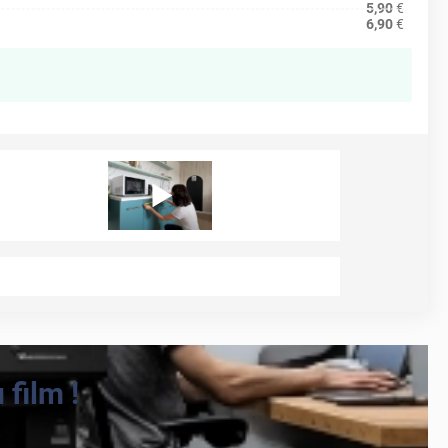
5,90
€
6,90
€
film !