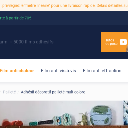
: privilégiez le "mètre linéaire" pour une livraison rapide. Délais détaillés su
rte
à partir de
70€
Tutos
de pose
Film anti chaleur
Film anti vis-à-vis
Film anti effraction
Pailleté
Adhésif décoratif pailleté multicolore