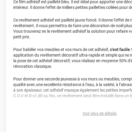
Ce film adhésif est pailleté bleu. Il est idéal pour apporter une d
intérieur. Il donne l’effet de milliers petites paillettes collées po
Ce revêtement adhésif est pailleté jaune foncé. Il donne l’effet de mi
revêtement. Il vous permettra de faire une décoration de noël plus 
Vous trouverez en le revêtement adhésif la solution pour refaire vo
petit prix.
Pour habiller vos meubles et vos murs de cet adhésif,
c'est facile
!
application du revêtement décoratif ultra-rapide et simple qui ne
la pose de cet adhésif décoratif, vous réalisez en moyenne 50% d
rénovation classique.
Pour donner une seconde jeunesse à vos murs ou meubles, compte
qualité avec une excellente résistance à l’eau, à la saleté, à l’abra
à son épaisseur, cet adhésif masque également les petites imperfe
C.O.V et D-s1,d0 au feu, ce revêtement peut être installé dans un l
Durabilité
: 10 ans en pose intérieur (anti craquèlement, écaillage
Voir plus de détails
jaunissement)
Afin de vous rendre compte de la qualité et de son rendu véritable