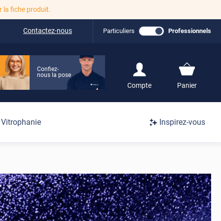
r la fiche produit.
Contactez-nous
Particuliers
Professionnels
Confiez-
nous la pose
S'inscrire / Se
Compte
Panier
connecter
Connexion
Vitrophanie
Inspirez-vous
/
Inscription