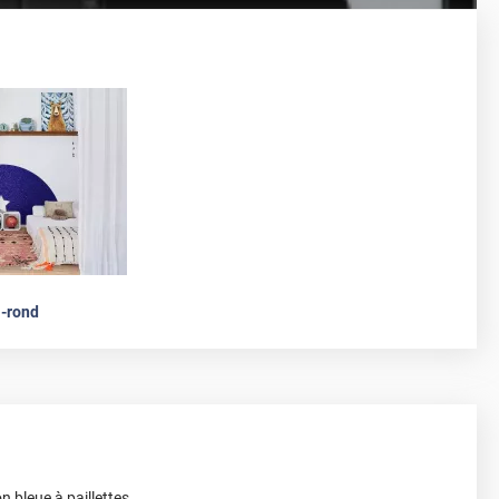
-rond
n bleue à paillettes