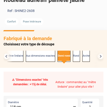
Ref :
SHINE2-2608
Confort
Pose Intérieure
Fabriqué à la demande
Choisissez votre type de découpe
Au mètre linéaire
Aux dimensions exactes
Demi-rond
Rond
Arche
⚠️ "Dimensions exactes" très
Astuce : commandez au "mètre
demandées : +15j de délai.
linéaire" pour aller plus vite !
Diamètre
Quantité