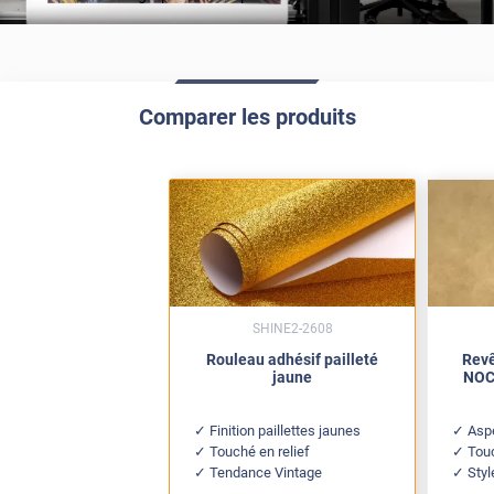
Comparer les produits
SHINE2-2608
Rouleau adhésif pailleté
Revê
jaune
NOC 
Finition paillettes jaunes
Aspe
Touché en relief
Tou
Tendance Vintage
Styl