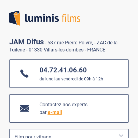
Lumi
JAM Difus
- 587 rue Pierre Poivre, - ZAC de la
Tuilerie - 01330 Villars-les-dombes - FRANCE
04.72.41.06.60
du lundi au vendredi de 09h à 12h
Contactez nos experts
par
e-mail
Film pour vitrage