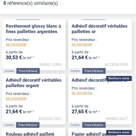
8
référence(s) similaire(s)
Confort
Pose Intérieure
Access
Pose Intérieure
Revêtement glossy blanc à
Adhésif décoratif véritables
fines paillettes argentées
paillettes or
Prix revendeur :
Prix revendeur :
se connecter
se connecter
à partir de
à partir de
30
,53
€
21
,64
€
*
*
le m²
le m²
SHINE1-2506
ACCESS-7050
Access
Pose Intérieure
Confort
Pose Intérieure
Meilleure vente
Adhésif décoratif véritables
Adhésif décoratif pailleté or
paillettes argent
Prix revendeur :
se connecter
Prix revendeur :
se connecter
à partir de
à partir de
21
,64
€
27
,65
€
*
*
le m²
le m²
ACCESS-7051
SHINE2-2627
Confort
Pose Intérieure
Confort
Pose Intérieure
Meilleure vente
Rouleau adhésif pailleté
Papier adhésif pailleté