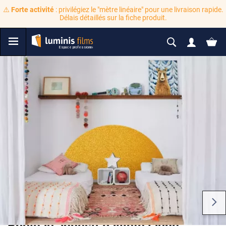
⚠️
Forte activité
: privilégiez le "mètre linéaire" pour une livraison rapide.
Délais détaillés sur la fiche produit.
Rouleau adhésif pailleté jaune