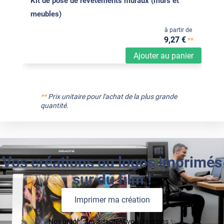
Kit de pose de revêtements muraux (murs et
meubles)
à partir de
9
,27
€
**
Ajouter au panier
**
Prix unitaire pour l'achat de la plus grande
quantité.
Vos créations ou logos imprimés
sur du film !
Imprimer ma création
Nos graphistes adaptent vos créations ✨