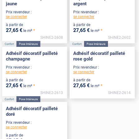
jaune
argent
Prix revendeur :
Prix revendeur :
se connecter
se connecter
à partir de
à partir de
27
,65
€
27
,65
€
*
*
le m²
le m²
SHINE2-2608
SHINE2-2602
Confort
Pose Intérieure
Confort
Pose Intérieure
Adhésif décoratif pailleté
Adhésif décoratif pailleté
champagne
rose gold
Prix revendeur :
Prix revendeur :
se connecter
se connecter
à partir de
à partir de
27
,65
€
27
,65
€
*
*
le m²
le m²
SHINE2-2613
SHINE2-2614
Confort
Pose Intérieure
Adhésif décoratif pailleté
doré
Prix revendeur :
se connecter
à partir de