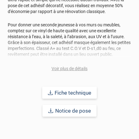
pose de cet adhésif décoratif, vous réalisez en moyenne 50%
d'économie par rapport à une rénovation classique.
Pour donner une seconde jeunesse à vos murs ou meubles,
comptez sur ce vinyl de haute qualité avec une excellente
résistance à l’eau, à la saleté, à l’abrasion, aux UV et à l’usure.
Grâce à son épaisseur, cet adhésif masque également les petites
imperfections. Classé A+ au test C.O.V et D-s1,d0 au feu, ce
revêtement peut être installé dans un lieu ouvert public.
Durabilité
: 10 ans en pose intérieur (anti craquèlement,
Voir plus de détails
écaillage, délamination et jaunissement)
Afin de vous rendre compte de la qualité et de son rendu
Fiche technique
véritable, nous vous conseillons de faire une demande
d'échantillons gratuite.
Notice de pose