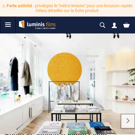
⚠️
Forte activité
: privilégiez le "mètre linéaire" pour une livraison rapide.
Délais détaillés sur la fiche produit.
Rouleau adhésif pailleté jaune