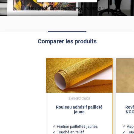
Nos graphistes adaptent vos créations ✨
Comparer les produits
SHINE2-2608
Rouleau adhésif pailleté
Revê
jaune
NOC 
Finition paillettes jaunes
Aspe
Touché en relief
Tou