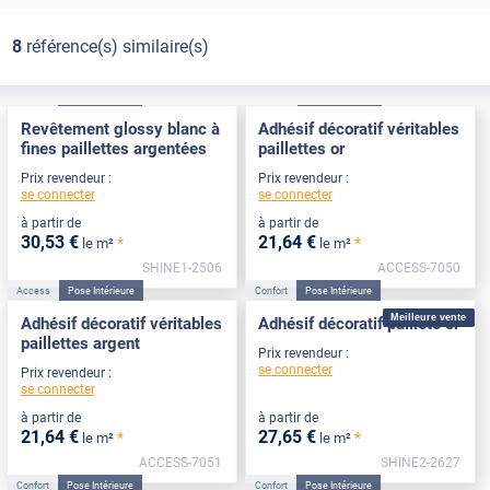
8
référence(s) similaire(s)
Confort
Pose Intérieure
Access
Pose Intérieure
Revêtement glossy blanc à
Adhésif décoratif véritables
fines paillettes argentées
paillettes or
Prix revendeur :
Prix revendeur :
se connecter
se connecter
à partir de
à partir de
30
,53
€
21
,64
€
*
*
le m²
le m²
SHINE1-2506
ACCESS-7050
Access
Pose Intérieure
Confort
Pose Intérieure
Meilleure vente
Adhésif décoratif véritables
Adhésif décoratif pailleté or
paillettes argent
Prix revendeur :
se connecter
Prix revendeur :
se connecter
à partir de
à partir de
21
,64
€
27
,65
€
*
*
le m²
le m²
ACCESS-7051
SHINE2-2627
Confort
Pose Intérieure
Confort
Pose Intérieure