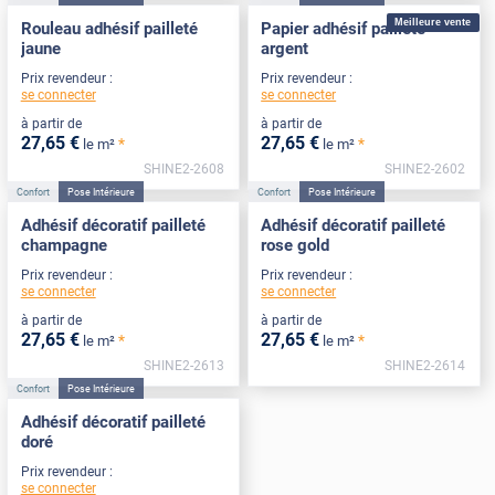
Meilleure vente
Rouleau adhésif pailleté
Papier adhésif pailleté
jaune
argent
Prix revendeur :
Prix revendeur :
se connecter
se connecter
à partir de
à partir de
27
,65
€
27
,65
€
*
*
le m²
le m²
SHINE2-2608
SHINE2-2602
Confort
Pose Intérieure
Confort
Pose Intérieure
Adhésif décoratif pailleté
Adhésif décoratif pailleté
champagne
rose gold
Prix revendeur :
Prix revendeur :
se connecter
se connecter
à partir de
à partir de
27
,65
€
27
,65
€
*
*
le m²
le m²
SHINE2-2613
SHINE2-2614
Confort
Pose Intérieure
Adhésif décoratif pailleté
doré
Prix revendeur :
se connecter