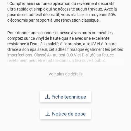
! Comptez ainsi sur une application du revêtement décoratif
ultra-rapide et simple qui ne nécessite aucun travaux. Avec la
pose de cet adhésif décoratif, vous réalisez en moyenne 50%
d'économie par rapport à une rénovation classique.
Pour donner une seconde jeunesse à vos murs ou meubles,
comptez sur ce vinyl de haute qualité avec une excellente
résistance à l’eau, à la saleté, à l’abrasion, aux UV et à l’usure.
Grâce à son épaisseur, cet adhésif masque également les petites
imperfections. Classé A+ au test C.O.V et D-s1,d0 au feu, ce
revêtement peut être installé dans un lieu ouvert public.
Durabilité
: 10 ans en pose intérieur (anti craquèlement,
Voir plus de détails
écaillage, délamination et jaunissement)
Afin de vous rendre compte de la qualité et de son rendu
Fiche technique
véritable, nous vous conseillons de faire une demande
d'échantillons gratuite.
Notice de pose