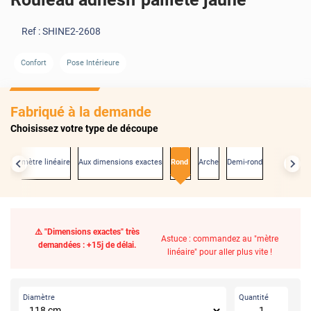
Ref :
SHINE2-2608
Confort
Pose Intérieure
Fabriqué à la demande
Choisissez votre type de découpe
Au mètre linéaire
Aux dimensions exactes
Rond
Arche
Demi-rond
⚠️ "Dimensions exactes" très
Astuce : commandez au "mètre
demandées : +15j de délai.
linéaire" pour aller plus vite !
Diamètre
Quantité