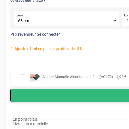
Qu'est-ce que la laize ?
Laize
Lo
Prix revendeur
Se connecter
Ajoutez
1
ml
en plus et profitez de
-
3
%
Ajouter
Maroufle Alcantara adhésif (VO172)
-
4
,92
€
En point relais
Livraison à domicile