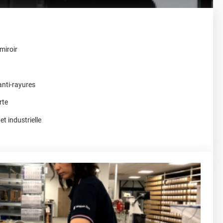
miroir
anti-rayures
rte
t industrielle