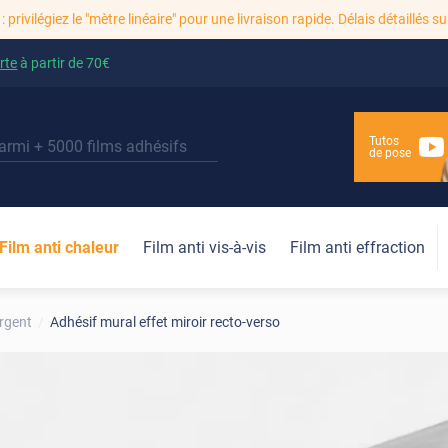
: privilégiez le "mètre linéaire" pour une livraison rapide. Délais détaillés su
rte
à partir de
70€
Tutos
de pose
Film anti chaleur
Film anti vis-à-vis
Film anti effraction
rgent
Adhésif mural effet miroir recto-verso