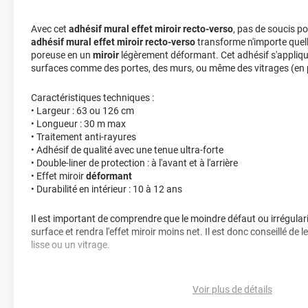
Avec cet
adhésif mural effet miroir recto-verso
, pas de soucis pou
adhésif mural effet miroir recto-verso
transforme n'importe quell
poreuse en un
miroir
légèrement déformant. Cet adhésif s'appliq
surfaces comme des portes, des murs, ou même des vitrages (en po
Caractéristiques techniques :
• Largeur : 63 ou 126 cm
• Longueur : 30 m max
• Traitement anti-rayures
• Adhésif de qualité avec une tenue ultra-forte
• Double-liner de protection : à l'avant et à l'arrière
• Effet miroir
déformant
• Durabilité en intérieur : 10 à 12 ans
Il est important de comprendre que le moindre défaut ou irrégulari
surface et rendra l'effet miroir moins net. Il est donc conseillé de 
lisse ou un vitrage.
Astuce déco :
Découpez ce revêtement adhésif en forme ovale, e
de corde autour, pour réaliser un cadre. Vous voilà avec un beau mi
Voir plus de détails