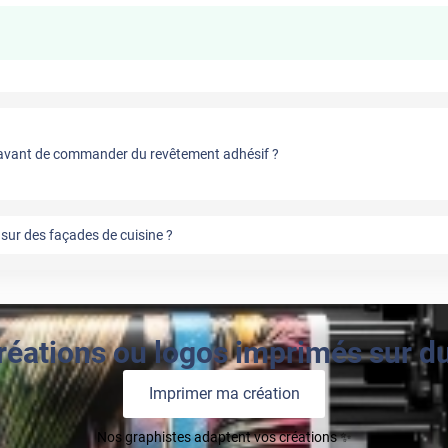
vant de commander du revêtement adhésif ?
sur des façades de cuisine ?
réations ou logos imprimés sur du 
Imprimer ma création
Nos graphistes adaptent vos créations ✨