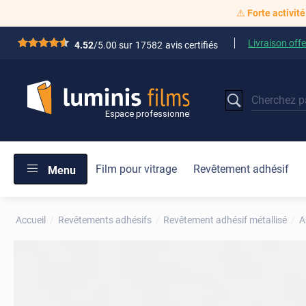
⚠️
Forte activité
Livraison offe
*****
4.52
/5.00 sur
17582
avis certifiés
Film pour vitrage
Revêtement adhésif
Menu
Accueil
Revêtements adhésifs
Revêtement adhésif métallisé
A