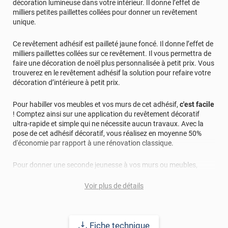
décoration lumineuse dans votre intérieur. Il donne l’effet de
milliers petites paillettes collées pour donner un revêtement
unique.
Ce revêtement adhésif est pailleté jaune foncé. Il donne l’effet de
milliers paillettes collées sur ce revêtement. Il vous permettra de
faire une décoration de noël plus personnalisée à petit prix. Vous
trouverez en le revêtement adhésif la solution pour refaire votre
décoration d’intérieure à petit prix.
Pour habiller vos meubles et vos murs de cet adhésif,
c'est facile
! Comptez ainsi sur une application du revêtement décoratif
ultra-rapide et simple qui ne nécessite aucun travaux. Avec la
pose de cet adhésif décoratif, vous réalisez en moyenne 50%
d'économie par rapport à une rénovation classique.
Pour donner une seconde jeunesse à vos murs ou meubles,
comptez sur ce vinyl de haute qualité avec une excellente
résistance à l’eau, à la saleté, à l’abrasion, aux UV et à l’usure.
Voir plus de détails
Grâce à son épaisseur, cet adhésif masque également les petites
imperfections. Classé A+ au test C.O.V et D-s1,d0 au feu, ce
revêtement peut être installé dans un lieu ouvert public.
Fiche technique