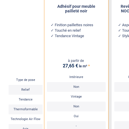
Adhésif pour meuble
Revê
pailleté noir
NOC 
Finition paillettes noires
Aspe
Touché en relief
Tou
Tendance Vintage
Styl
à partir de
27
,65
€
*
le m²
Intérieure
Type de pose
Non
Relief
Vintage
Tendance
Non
Thermoformable
Oui
Technologie Air Flow
-
Avis