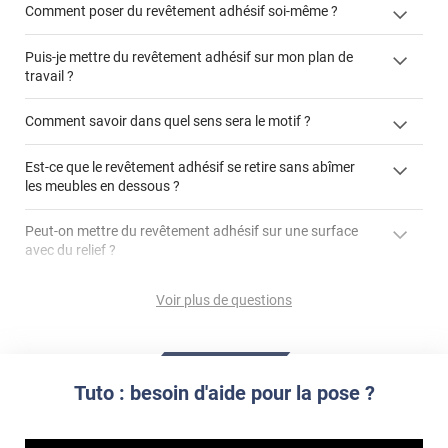
Comment poser du revêtement adhésif soi-même ?
Puis-je mettre du revêtement adhésif sur mon plan de
« Comment poser un revêtement adhésif ? »
travail ?
Comment savoir dans quel sens sera le motif ?
Est-ce que le revêtement adhésif se retire sans abîmer
"Peut-on installer du
les meubles en dessous ?
revêtement adhésif sur un plan de travail de cuisine ?"
Peut-on mettre du revêtement adhésif sur une surface
avec du relief ?
Peut-on mettre du revêtement adhésif sur du carrelage
Voir plus de questions
?
Partir d'un coin et tirer assez fermement
Utiliser une solution de dépose pour annuler l'action de la
Comment poser du revêtement adhésif dans les angles
colle
?
Tuto : besoin d'aide pour la pose ?
S'aider d'un décapeur thermique : la colle va ramollir le film
faire appel à un
et la colle. Vous retirez beaucoup plus facilement le
«
poseur professionnel
revêtement adhésif.
Réussir la pose d'un revêtement adhésif dans les angles. »
Lisser la surface avec un enduit de lissage au préalable