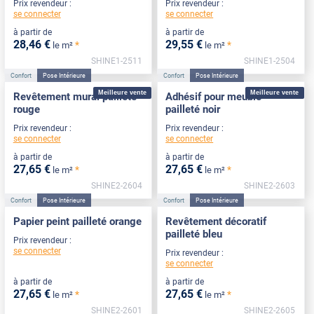
Prix revendeur :
Prix revendeur :
se connecter
se connecter
à partir de
à partir de
28
,46
€
29
,55
€
*
*
le m²
le m²
SHINE1-2511
SHINE1-2504
Confort
Pose Intérieure
Confort
Pose Intérieure
Meilleure vente
Meilleure vente
Revêtement mural pailleté
Adhésif pour meuble
rouge
pailleté noir
Prix revendeur :
Prix revendeur :
se connecter
se connecter
à partir de
à partir de
27
,65
€
27
,65
€
*
*
le m²
le m²
SHINE2-2604
SHINE2-2603
Confort
Pose Intérieure
Confort
Pose Intérieure
Papier peint pailleté orange
Revêtement décoratif
pailleté bleu
Prix revendeur :
se connecter
Prix revendeur :
se connecter
à partir de
à partir de
27
,65
€
27
,65
€
*
*
le m²
le m²
SHINE2-2601
SHINE2-2605