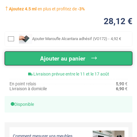
Ajoutez
4.5
ml
en plus et profitez de
-
3
%
28
,12
€
Ajouter
Maroufle Alcantara adhésif (VO172)
-
4
,92
€
Ajouter au panier
Livraison prévue entre le 11 et le 17 août
En point relais
5,90
€
Livraison à domicile
6,90
€
Disponible
Comment mesurer vos meubles