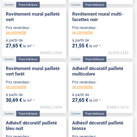
Confort
Pose Intérieure
Confort
Pose Intérieure
Revêtement mural pailleté
Revêtement mural multi-
vert
facettes noir
Prix revendeur :
Prix revendeur :
se connecter
se connecter
à partir de
à partir de
27
,65
€
21
,55
€
*
*
le m²
le m²
SHINE2-2606
GLOSS-2426
Confort
Pose Intérieure
Confort
Pose Intérieure
Revêtement mural pailleté
Adhésif décoratif pailleté
vert forêt
multicolore
Prix revendeur :
Prix revendeur :
se connecter
se connecter
à partir de
à partir de
30
,69
€
27
,65
€
*
*
le m²
le m²
SHINE2-2609
SHINE2-2610
Confort
Pose Intérieure
Confort
Pose Intérieure
Adhésif décoratif pailleté
Adhésif décoratif pailleté
bleu nuit
bronze
Prix revendeur :
Prix revendeur :