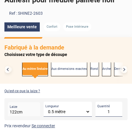
Ref :
SHINE2-2603
Meilleure vente
Confort
Pose Intérieure
Fabriqué à la demande
Choisissez votre type de découpe
Au mètre linéaire
Aux dimensions exactes
Rond
Arche
Demi-rond
Qu'est-ce que la laize ?
Longueur
Quantité
Laize
122
cm
Prix revendeur
Se connecter