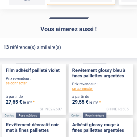
Vous aimerez aussi !
13
référence(s) similaire(s)
Confort
Pose Intérieure
Confort
Pose Intérieure
Film adhésif pailleté violet
Revêtement glossy bleu à
fines paillettes argentées
Prix revendeur :
se connecter
Prix revendeur :
se connecter
à partir de
à partir de
27
,65
€
29
,55
€
*
*
le m²
le m²
SHINE2-2607
SHINE1-2505
Confort
Pose Intérieure
Confort
Pose Intérieure
Revêtement décoratif noir
Adhésif glossy rouge à
mat à fines paillettes
fines paillettes argentées