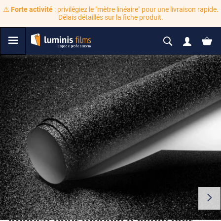
⚠️
Forte activité
: privilégiez le "mètre linéaire" pour une livraison rapide.
Délais détaillés sur la fiche produit.
Adhésif pour meuble pailleté noir