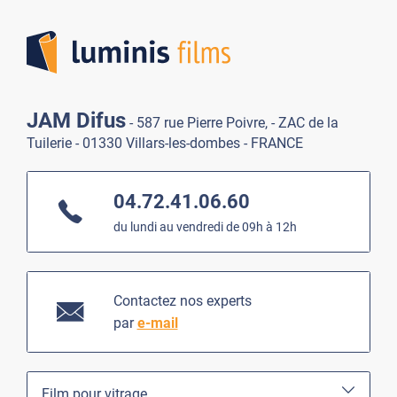
Lumi
JAM Difus
- 587 rue Pierre Poivre, - ZAC de la
Tuilerie - 01330 Villars-les-dombes - FRANCE
04.72.41.06.60
du lundi au vendredi de 09h à 12h
Contactez nos experts
par
e-mail
Film pour vitrage