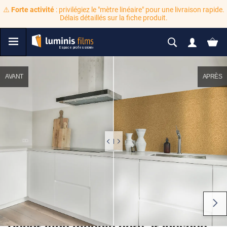
⚠️
Forte activité
: privilégiez le "mètre linéaire" pour une livraison rapide.
Délais détaillés sur la fiche produit.
AVANT
APRÈS
Décoration meuble doré arabesque