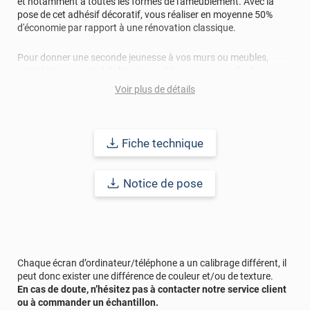
et notamment à toutes les formes de l'ameublement. Avec la
pose de cet adhésif décoratif, vous réaliser en moyenne 50%
d'économie par rapport à une rénovation classique.
Pour donner une seconde jeunesse à vos murs ou meubles,
comptez sur ce vinyl de haute qualité avec une excellente
résistance à l’eau, à la saleté, à l’abrasion, aux UV et à l’usure.
Voir plus de détails
Grâce à son épaisseur, cet adhésif masque également les petites
imperfections. Classé A+ au test C.O.V et C-s2,d0 au feu, ce
revêtement peut être installé dans un lieu ouvert public.
Fiche technique
Durabilité
: 10 ans en pose intérieur (anti craquèlement,
écaillage, délamination et jaunissement)
Notice de pose
Afin de vous rendre compte de la qualité et de son rendu
véritable, nous vous conseillons de faire une demande
d'échantillons gratuite.
Chaque écran d’ordinateur/téléphone a un calibrage différent, il
peut donc exister une différence de couleur et/ou de texture.
En cas de doute, n’hésitez pas à contacter notre service client
ou à commander un échantillon.