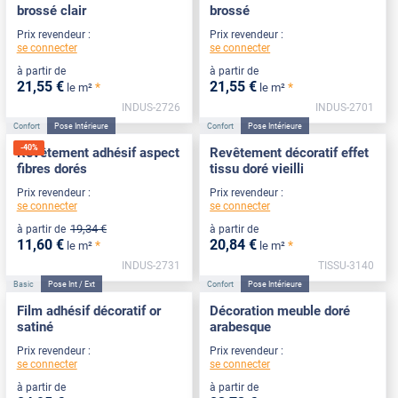
brossé clair
brossé
Prix revendeur :
Prix revendeur :
se connecter
se connecter
à partir de
à partir de
21
,55
€
21
,55
€
*
*
le m²
le m²
INDUS-2726
INDUS-2701
Confort
Pose Intérieure
Confort
Pose Intérieure
-
40
%
Revêtement adhésif aspect
Revêtement décoratif effet
fibres dorés
tissu doré vieilli
Prix revendeur :
Prix revendeur :
se connecter
se connecter
19
,34
€
à partir de
à partir de
11
,60
€
20
,84
€
*
*
le m²
le m²
INDUS-2731
TISSU-3140
Basic
Pose Int / Ext
Confort
Pose Intérieure
Film adhésif décoratif or
Décoration meuble doré
satiné
arabesque
Prix revendeur :
Prix revendeur :
se connecter
se connecter
à partir de
à partir de