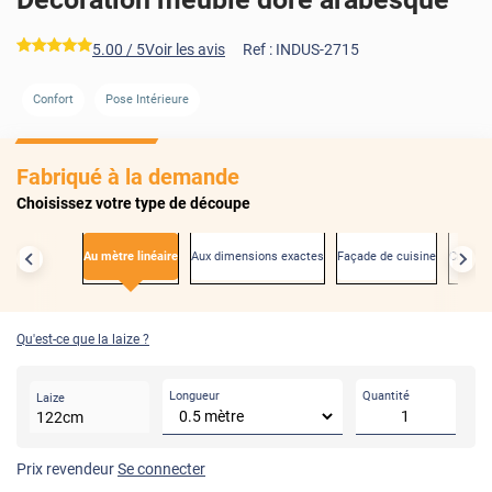
*****
5.00
/ 5
Voir les avis
Ref :
INDUS-2715
AVANT
APRÈS
Confort
Pose Intérieure
Fabriqué à la demande
Choisissez votre type de découpe
Au mètre linéaire
Aux dimensions exactes
Façade de cuisine
Créden
Qu'est-ce que la laize ?
Longueur
Quantité
Laize
122
cm
Prix revendeur
Se connecter