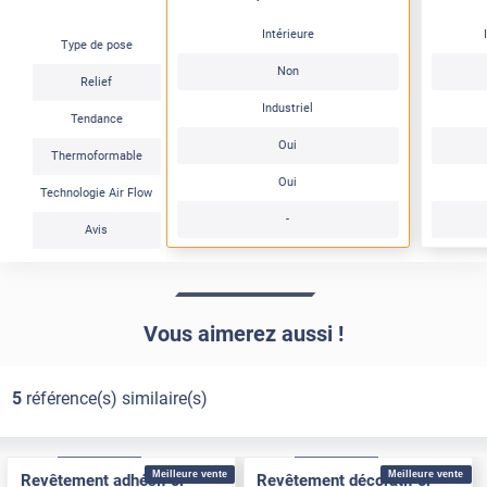
Intérieure
Type de pose
Non
Relief
Industriel
Tendance
Oui
Thermoformable
Oui
Technologie Air Flow
-
Avis
Vous aimerez aussi !
5
référence(s) similaire(s)
Confort
Pose Intérieure
Confort
Pose Intérieure
Meilleure vente
Meilleure vente
Revêtement adhésif or
Revêtement décoratif or