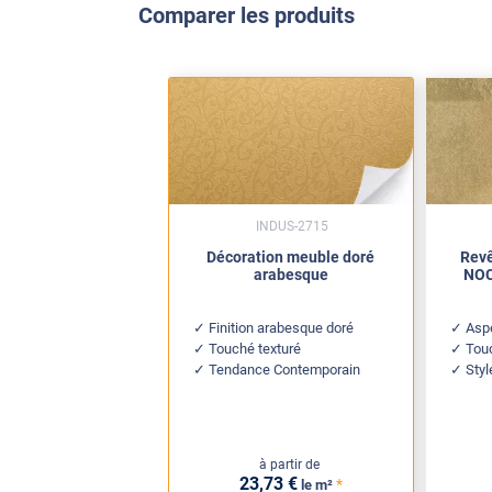
Comparer les produits
INDUS-2715
Décoration meuble doré
Revê
arabesque
NOC 
Finition arabesque doré
Aspe
Touché texturé
Tou
Tendance Contemporain
Sty
à partir de
23
,73
€
*
le m²