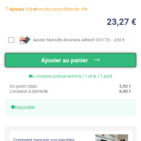
Ajoutez
1.5
ml
en plus et profitez de
-
1
%
23
,27
€
Ajouter
Maroufle Alcantara adhésif (VO172)
-
4
,92
€
Ajouter au panier
Livraison prévue entre le 11 et le 17 août
En point relais
5,90
€
Livraison à domicile
6,90
€
Disponible
Comment mesurer vos meubles