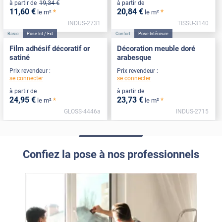
19
,34
€
à partir de
à partir de
11
,60
€
20
,84
€
*
*
le m²
le m²
INDUS-2731
TISSU-3140
Basic
Pose Int / Ext
Confort
Pose Intérieure
Film adhésif décoratif or
Décoration meuble doré
satiné
arabesque
Prix revendeur :
Prix revendeur :
se connecter
se connecter
à partir de
à partir de
24
,95
€
23
,73
€
*
*
le m²
le m²
GLOSS-4446a
INDUS-2715
Confiez la pose à nos professionnels