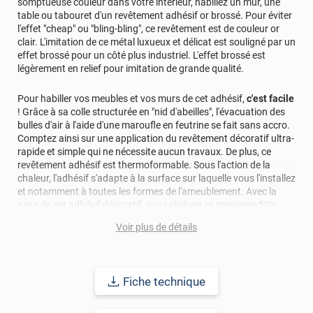
somptueuse couleur dans votre intérieur, habillez un mur, une
table ou tabouret d'un revêtement adhésif or brossé. Pour éviter
l'effet "cheap" ou "bling-bling", ce revêtement est de couleur or
clair. L'imitation de ce métal luxueux et délicat est souligné par un
effet brossé pour un côté plus industriel. L'effet brossé est
légèrement en relief pour imitation de grande qualité.
Pour habiller vos meubles et vos murs de cet adhésif,
c'est facile
! Grâce à sa colle structurée en "nid d'abeilles", l'évacuation des
bulles d'air à l'aide d'une maroufle en feutrine se fait sans accro.
Comptez ainsi sur une application du revêtement décoratif ultra-
rapide et simple qui ne nécessite aucun travaux. De plus, ce
revêtement adhésif est thermoformable. Sous l'action de la
chaleur, l'adhésif s'adapte à la surface sur laquelle vous l'installez
et notamment à toutes les formes de l'ameublement. Avec la
pose de cet adhésif décoratif, vous réalisez en moyenne 50%
d'économie par rapport à une rénovation classique.
Voir plus de détails
Pour donner une seconde jeunesse à vos murs ou meubles,
comptez sur ce vinyl de haute qualité avec une excellente
résistance à l’eau, à la saleté, à l’abrasion, aux UV et à l’usure.
Fiche technique
Grâce à son épaisseur, cet adhésif masque également les petites
imperfections. Classé A+ au test C.O.V et C-s2,d0 au feu, ce