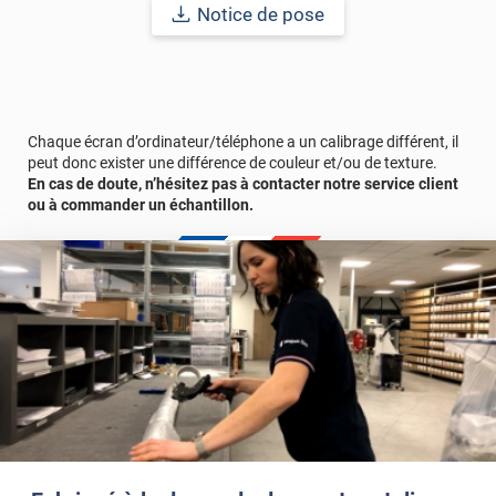
revêtement peut être installé dans un lieu ouvert public.
Notice de pose
Durabilité
: 10 ans en pose intérieur (anti craquèlement,
écaillage, délamination et jaunissement)
Afin de vous rendre compte de la qualité et de son rendu
véritable, nous vous conseillons de faire une demande
Chaque écran d’ordinateur/téléphone a un calibrage différent, il
d'échantillons gratuite.
peut donc exister une différence de couleur et/ou de texture.
En cas de doute, n’hésitez pas à contacter notre service client
ou à commander un échantillon.