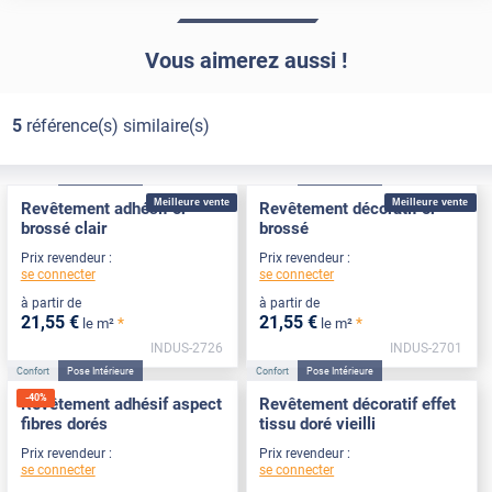
Vous aimerez aussi !
5
référence(s) similaire(s)
Confort
Pose Intérieure
Confort
Pose Intérieure
Meilleure vente
Meilleure vente
Revêtement adhésif or
Revêtement décoratif or
brossé clair
brossé
Prix revendeur :
Prix revendeur :
se connecter
se connecter
à partir de
à partir de
21
,55
€
21
,55
€
*
*
le m²
le m²
INDUS-2726
INDUS-2701
Confort
Pose Intérieure
Confort
Pose Intérieure
-
40
%
Revêtement adhésif aspect
Revêtement décoratif effet
fibres dorés
tissu doré vieilli
Prix revendeur :
Prix revendeur :
se connecter
se connecter