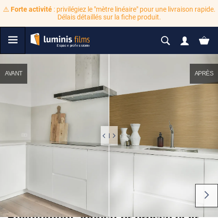
⚠️
Forte activité
: privilégiez le "mètre linéaire" pour une livraison rapide.
Délais détaillés sur la fiche produit.
AVANT
APRÈS
Revêtement adhésif or brossé clair