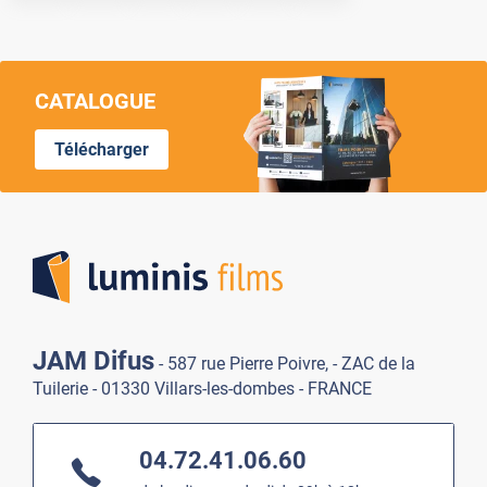
CATALOGUE
Télécharger
Lumi
JAM Difus
- 587 rue Pierre Poivre, - ZAC de la
Tuilerie - 01330 Villars-les-dombes - FRANCE
04.72.41.06.60