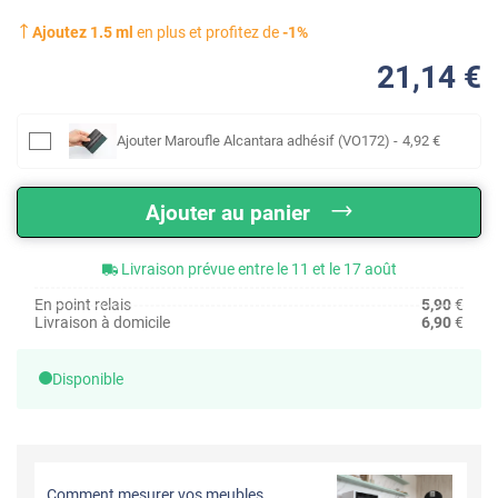
Ajoutez
1.5
ml
en plus et profitez de
-
1
%
21
,14
€
Ajouter
Maroufle Alcantara adhésif (VO172)
-
4
,92
€
Ajouter au panier
Livraison prévue entre le 11 et le 17 août
En point relais
5,90
€
Livraison à domicile
6,90
€
Disponible
Comment mesurer vos meubles