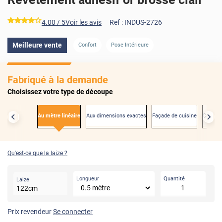
*****
4.00
/ 5
Voir les avis
Ref :
INDUS-2726
AVANT
APRÈS
Meilleure vente
Confort
Pose Intérieure
Fabriqué à la demande
Choisissez votre type de découpe
Au mètre linéaire
Aux dimensions exactes
Façade de cuisine
Créden
Qu'est-ce que la laize ?
Longueur
Quantité
Laize
122
cm
Prix revendeur
Se connecter