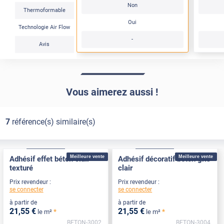
Non
Thermoformable
Oui
Technologie Air Flow
-
Avis
Vous aimerez aussi !
7
référence(s) similaire(s)
Confort
Pose Intérieure
Confort
Pose Intérieure
Meilleure vente
Meilleure vente
Adhésif effet béton clair
Adhésif décoratif béton gris
texturé
clair
Prix revendeur :
Prix revendeur :
se connecter
se connecter
à partir de
à partir de
21
,55
€
21
,55
€
*
*
le m²
le m²
BETON-3002
BETON-3004