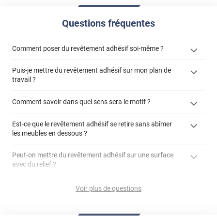
Questions fréquentes
Comment poser du revêtement adhésif soi-même ?
Puis-je mettre du revêtement adhésif sur mon plan de
« Comment poser un revêtement adhésif ? »
travail ?
Comment savoir dans quel sens sera le motif ?
Est-ce que le revêtement adhésif se retire sans abîmer
"Peut-on installer du
les meubles en dessous ?
revêtement adhésif sur un plan de travail de cuisine ?"
Peut-on mettre du revêtement adhésif sur une surface
avec du relief ?
Peut-on mettre du revêtement adhésif sur du carrelage
Voir plus de questions
?
Partir d'un coin et tirer assez fermement
Utiliser une solution de dépose pour annuler l'action de la