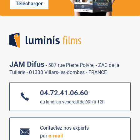
Télécharger
Lumi
JAM Difus
- 587 rue Pierre Poivre, - ZAC de la
Tuilerie - 01330 Villars-les-dombes - FRANCE
04.72.41.06.60
du lundi au vendredi de 09h à 12h
Contactez nos experts
par
e-mail