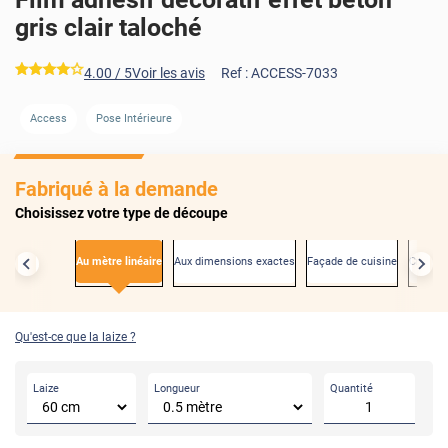
gris clair taloché
*****
4.00
/ 5
Voir les avis
Ref :
ACCESS-7033
AVANT
APRÈ
Access
Pose Intérieure
Fabriqué à la demande
Choisissez votre type de découpe
Au mètre linéaire
Aux dimensions exactes
Façade de cuisine
Créden
Qu'est-ce que la laize ?
Laize
Longueur
Quantité