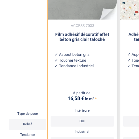
ACCESS-7033
Film adhésif décoratif effet
Adhés
béton gris clair taloché
te
Aspect béton gris
Aspe
Toucher texturé
Touc
Tendance Industriel
Ten
à partir de
16
,58
€
*
le m²
Intérieure
Type de pose
Oui
Relief
Industriel
Tendance