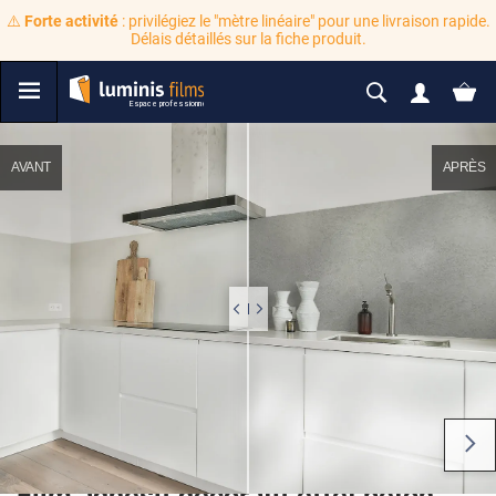
⚠️
Forte activité
: privilégiez le "mètre linéaire" pour une livraison rapide.
Délais détaillés sur la fiche produit.
AVANT
APRÈS
Film adhésif décoratif effet béton