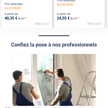
Prix revendeur :
se connecter
Prix revendeur :
se connecter
à partir de
à partir de
40
,35
€
24
,55
€
*
*
le m²
le m²
RRBE-3004
SPBE-3004
Confiez la pose à nos professionnels