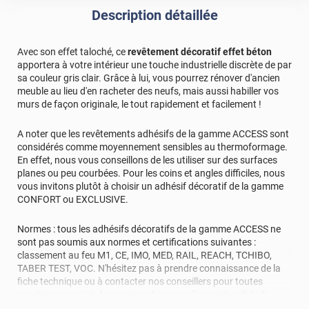
Description détaillée
Avec son effet taloché, ce
revêtement décoratif effet béton
apportera à votre intérieur une touche industrielle discrète de par
sa couleur gris clair. Grâce à lui, vous pourrez rénover d'ancien
meuble au lieu d'en racheter des neufs, mais aussi habiller vos
murs de façon originale, le tout rapidement et facilement !
A noter que les revêtements adhésifs de la gamme ACCESS sont
considérés comme moyennement sensibles au thermoformage.
En effet, nous vous conseillons de les utiliser sur des surfaces
planes ou peu courbées. Pour les coins et angles difficiles, nous
vous invitons plutôt à choisir un adhésif décoratif de la gamme
CONFORT ou EXCLUSIVE.
Normes : tous les adhésifs décoratifs de la gamme ACCESS ne
sont pas soumis aux normes et certifications suivantes :
classement au feu M1, CE, IMO, MED, RAIL, REACH, TCHIBO,
TABER TEST, VOC. N'hésitez pas à prendre connaissance de la
fiche technique ou à contacter nos conseillers pour toutes
questions au sujet des normes de ces revêtements adhésifs.