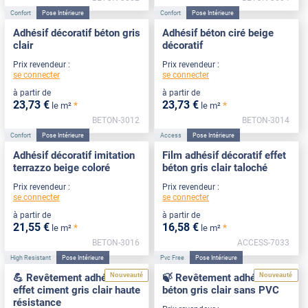
Confort
Pose Intérieure
Confort
Pose Intérieure
Adhésif décoratif béton gris
Adhésif béton ciré beige
clair
décoratif
Prix revendeur :
Prix revendeur :
se connecter
se connecter
à partir de
à partir de
23
,73
€
23
,73
€
*
*
le m²
le m²
BETON-3012
BETON-3014
Confort
Pose Intérieure
Access
Pose Intérieure
Adhésif décoratif imitation
Film adhésif décoratif effet
terrazzo beige coloré
béton gris clair taloché
Prix revendeur :
Prix revendeur :
se connecter
se connecter
à partir de
à partir de
21
,55
€
16
,58
€
*
*
le m²
le m²
BETON-3016
ACCESS-7033
High Resistant
Pose Intérieure
Pvc Free
Pose Intérieure
Nouveauté
Nouveauté
💪 Revêtement adhésif
🍃 Revêtement adhésif
effet ciment gris clair haute
béton gris clair sans PVC
résistance