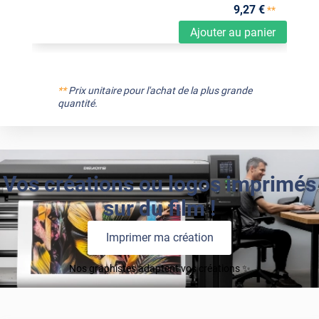
9
,27
€
**
Ajouter au panier
**
Prix unitaire pour l'achat de la plus grande
quantité.
Vos créations ou logos imprimés
sur du film !
Imprimer ma création
Nos graphistes adaptent vos créations ✨