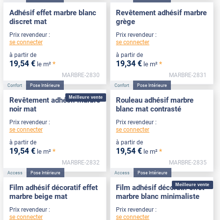
Adhésif effet marbre blanc
Revêtement adhésif marbre
discret mat
grège
Prix revendeur :
Prix revendeur :
se connecter
se connecter
à partir de
à partir de
19
,54
€
19
,34
€
*
*
le m²
le m²
MARBRE-2830
MARBRE-2831
Confort
Pose Intérieure
Confort
Pose Intérieure
Meilleure vente
Revêtement adhésif marbre
Rouleau adhésif marbre
noir mat
blanc mat contrasté
Prix revendeur :
Prix revendeur :
se connecter
se connecter
à partir de
à partir de
19
,54
€
19
,54
€
*
*
le m²
le m²
MARBRE-2832
MARBRE-2835
Access
Pose Intérieure
Access
Pose Intérieure
Meilleure vente
Film adhésif décoratif effet
Film adhésif décoratif effet
marbre beige mat
marbre blanc minimaliste
Prix revendeur :
Prix revendeur :
se connecter
se connecter