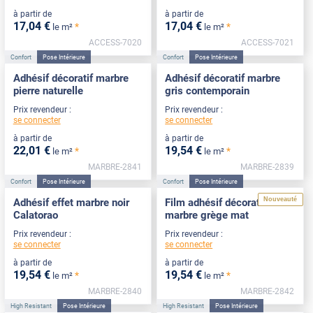
à partir de
à partir de
17
,04
€
17
,04
€
*
*
le m²
le m²
ACCESS-7020
ACCESS-7021
Confort
Pose Intérieure
Confort
Pose Intérieure
Adhésif décoratif marbre
Adhésif décoratif marbre
pierre naturelle
gris contemporain
Prix revendeur :
Prix revendeur :
se connecter
se connecter
à partir de
à partir de
22
,01
€
19
,54
€
*
*
le m²
le m²
MARBRE-2841
MARBRE-2839
Confort
Pose Intérieure
Confort
Pose Intérieure
Nouveauté
Adhésif effet marbre noir
Film adhésif décoratif effet
Calatorao
marbre grège mat
Prix revendeur :
Prix revendeur :
se connecter
se connecter
à partir de
à partir de
19
,54
€
19
,54
€
*
*
le m²
le m²
MARBRE-2840
MARBRE-2842
High Resistant
Pose Intérieure
High Resistant
Pose Intérieure