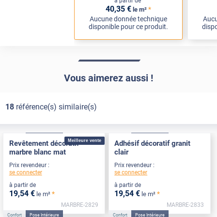
à partir de
40
,35
€
*
le m²
Aucune donnée technique
Aucu
disponible pour ce produit.
dispo
Vous aimerez aussi !
18
référence(s) similaire(s)
Confort
Pose Intérieure
Confort
Pose Intérieure
Meilleure vente
Revêtement décoratif
Adhésif décoratif granit
marbre blanc mat
clair
Prix revendeur :
Prix revendeur :
se connecter
se connecter
à partir de
à partir de
19
,54
€
19
,54
€
*
*
le m²
le m²
MARBRE-2829
MARBRE-2833
Confort
Pose Intérieure
Confort
Pose Intérieure