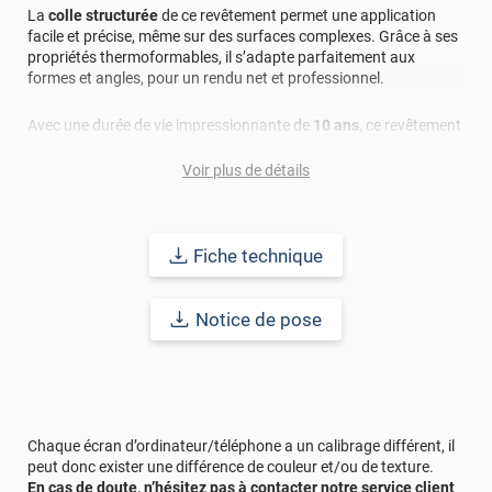
La
colle structurée
de ce revêtement permet une application
facile et précise, même sur des surfaces complexes. Grâce à ses
propriétés thermoformables, il s’adapte parfaitement aux
formes et angles, pour un rendu net et professionnel.
Avec une durée de vie impressionnante de
10 ans
, ce revêtement
offre une excellente résistance à l’eau, à la saleté, aux rayons UV
et à l’usure. Il ne jaunit pas, ne craquèle pas et reste intact face
Voir plus de détails
aux délaminations et écaillages. C’est la solution idéale pour
préserver la beauté et la solidité de vos surfaces intérieures.
Fiche technique
Gardez votre revêtement toujours impeccable grâce à un
entretien facile. Nettoyez-le avec un savon doux ou un détergent
au pH neutre. Pour les taches tenaces, utilisez simplement de
Notice de pose
l’eau chaude. Évitez les produits trop acides ou basiques pour
prolonger sa durée de vie.
Classé
D's2-d0
(ce qui n'est pas l'équivalent du M1), ce
revêtement adhésif garantit une
qualité irréprochable
, tout en
respectant les normes de sécurité requises pour un usage
Chaque écran d’ordinateur/téléphone a un calibrage différent, il
intérieur.
peut donc exister une différence de couleur et/ou de texture.
En cas de doute, n’hésitez pas à contacter notre service client