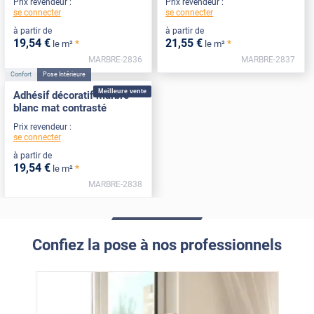
Prix revendeur :
Prix revendeur :
se connecter
se connecter
à partir de
à partir de
19
,54
€
21
,55
€
*
*
le m²
le m²
MARBRE-2836
MARBRE-2837
Confort
Pose Intérieure
Meilleure vente
Adhésif décoratif marbre
blanc mat contrasté
Prix revendeur :
se connecter
à partir de
19
,54
€
*
le m²
MARBRE-2838
Confiez la pose à nos professionnels