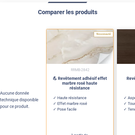
Comparer les produits
Nouveauté
RRMB-2842
💪 Revêtement adhésif effet
Revê
marbre rosé haute
résistance
Aucune donnée
Haute résistance
Aspe
technique disponible
Effet marbre rosé
Tou
pour ce produit.
Pose facile
Ten