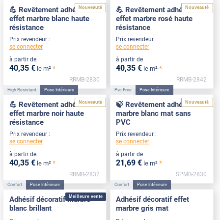
Nouveauté
Nouveauté
💪 Revêtement adhésif
💪 Revêtement adhésif
effet marbre blanc haute
effet marbre rosé haute
résistance
résistance
Prix revendeur :
Prix revendeur :
se connecter
se connecter
à partir de
à partir de
40
,35
€
40
,35
€
*
*
le m²
le m²
RRMB-2830
RRMB-2842
High Resistant
Pose Intérieure
Pvc Free
Pose Intérieure
Nouveauté
Nouveauté
💪 Revêtement adhésif
🍃 Revêtement adhésif
effet marbre noir haute
marbre blanc mat sans
résistance
PVC
Prix revendeur :
Prix revendeur :
se connecter
se connecter
à partir de
à partir de
40
,35
€
21
,69
€
*
*
le m²
le m²
RRMB-2832
SPMB-2830
Confort
Pose Intérieure
Confort
Pose Intérieure
Meilleure vente
Adhésif décoratif marbre
Adhésif décoratif effet
blanc brillant
marbre gris mat