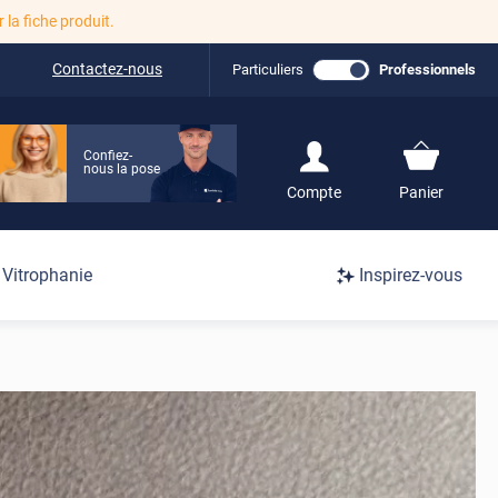
r la fiche produit.
Contactez-nous
Particuliers
Professionnels
Confiez-
nous la pose
S'inscrire / Se
Compte
Panier
connecter
Connexion
Vitrophanie
Inspirez-vous
/
Inscription