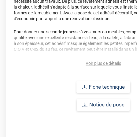
nécessite aucun travaux. De plus, ce revêtement adhésif est ther
la chaleur, l'adhésif s'adapte à la surface sur laquelle vous l'insta
formes de l'ameublement. Avec la pose de cet adhésif décoratif,
d'économie par rapport à une rénovation classique.
Pour donner une seconde jeunesse à vos murs ou meubles, compte
qualité avec une excellente résistance à l’eau, à la saleté, à l’abra
à son épaisseur, cet adhésif masque également les petites imperfe
C.O.V et C-s2,d0 au feu, ce revêtement peut être installé dans un l
Durabilité
: 10 ans en pose intérieur (anti craquèlement, écaillage
Voir plus de détails
jaunissement)
Afin de vous rendre compte de la qualité et de son rendu véritable
Fiche technique
faire une demande d'échantillons gratuite.
Notice de pose