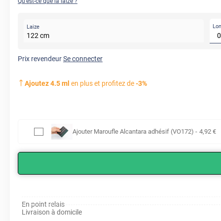
Qu'est-ce que la laize ?
Lo
Laize
122
cm
Prix revendeur
Se connecter
Ajoutez
4.5
ml
en plus et profitez de
-
3
%
Ajouter
Maroufle Alcantara adhésif (VO172)
-
4
,92
€
En point relais
Livraison à domicile