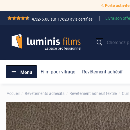
⚠️
Forte activité
Livraison offe
*****
4.52
/5.00 sur
17623
avis certifiés
Film pour vitrage
Revêtement adhésif
Menu
Accueil
Revêtements adhésifs
Revêtement adhésif textile
Cuir