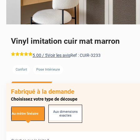
Vinyl imitation cuir mat marron
*****
5.00
/ 5
Voir les avis
Ref :
CUIR-3233
Confort
Pose Intérieure
Fabriqué à la demande
Choisissez votre type de découpe
Aux dimensions
Au mètre linéaire
exactes