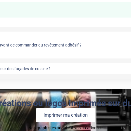
vant de commander du revêtement adhésif ?
sur des façades de cuisine ?
réations ou logos imprimés sur du 
Imprimer ma création
Nos graphistes adaptent vos créations ✨