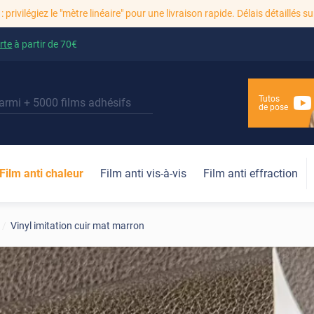
: privilégiez le "mètre linéaire" pour une livraison rapide. Délais détaillés su
rte
à partir de
70€
Tutos
de pose
Film anti chaleur
Film anti vis-à-vis
Film anti effraction
Vinyl imitation cuir mat marron