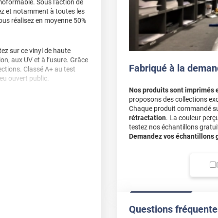
moformable. Sous l'action de
llez et notamment à toutes les
 vous réalisez en moyenne 50%
z sur ce vinyl de haute
sion, aux UV et à l’usure. Grâce
Fabriqué à la deman
ctions. Classé A+ au test
ieu ouvert public.
Nos produits sont imprimés 
proposons des collections exc
, délamination et
Chaque produit commandé sur 
rétractation
. La couleur perç
testez nos échantillons gratuit
, nous vous conseillons de
Demandez vos échantillons gr
Questions fréquente