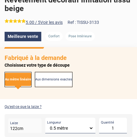
beige
*****
5.00
/ 5
Voir les avis
Ref :
TISSU-3133
Meilleure vente
Confort
Pose Intérieure
Fabriqué à la demande
Choisissez votre type de découpe
Au mètre linéaire
Aux dimensions exactes
Qu'est-ce que la laize ?
Longueur
Quantité
Laize
122
cm