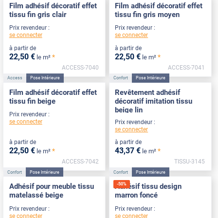
Film adhésif décoratif effet
Film adhésif décoratif effet
tissu fin gris clair
tissu fin gris moyen
Prix revendeur :
Prix revendeur :
se connecter
se connecter
à partir de
à partir de
22
,50
€
22
,50
€
*
*
le m²
le m²
ACCESS-7040
ACCESS-7041
Access
Pose Intérieure
Confort
Pose Intérieure
Film adhésif décoratif effet
Revêtement adhésif
tissu fin beige
décoratif imitation tissu
beige lin
Prix revendeur :
se connecter
Prix revendeur :
se connecter
à partir de
à partir de
22
,50
€
43
,37
€
*
*
le m²
le m²
ACCESS-7042
TISSU-3145
Confort
Pose Intérieure
Confort
Pose Intérieure
-
50
%
Adhésif pour meuble tissu
Adhésif tissu design
matelassé beige
marron foncé
Prix revendeur :
Prix revendeur :
se connecter
se connecter