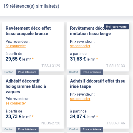
19
référence(s) similaire(s)
Confort
Pose Intérieure
Confort
Pose Intérieure
Meilleure vente
Revêtement déco effet
Revêtement décoratif
tissu craquelé bronze
imitation tissu beige
Prix revendeur :
Prix revendeur :
se connecter
se connecter
à partir de
à partir de
29
,55
€
31
,63
€
*
*
le m²
le m²
TISSU-3129
TISSU-3133
Confort
Pose Intérieure
Confort
Pose Intérieure
Adhésif décoratif
Adhésif décoratif effet tissu
hologramme blanc à
irisé taupe
vagues
Prix revendeur :
se connecter
Prix revendeur :
se connecter
à partir de
à partir de
23
,73
€
34
,07
€
*
*
le m²
le m²
INDUS-2720
TISSU-3146
Confort
Pose Intérieure
Confort
Pose Intérieure