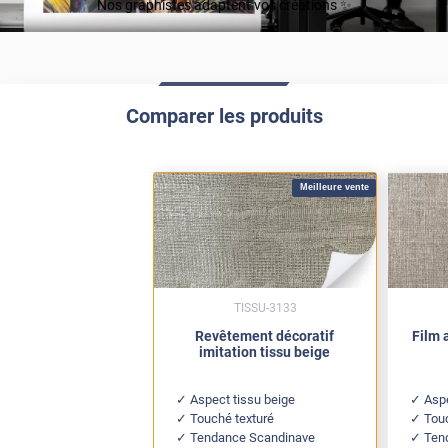
Nos graphistes adaptent vos créations ✨
Comparer les produits
Meilleure vente
TISSU-3133
Revêtement décoratif
Film 
imitation tissu beige
Aspect tissu beige
Aspe
Touché texturé
Touc
Tendance Scandinave
Ten