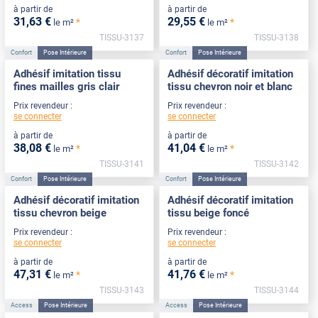
à partir de
à partir de
31
,63
€
29
,55
€
*
*
le m²
le m²
TISSU-3137
TISSU-3138
Confort
Pose Intérieure
Confort
Pose Intérieure
Adhésif imitation tissu
Adhésif décoratif imitation
fines mailles gris clair
tissu chevron noir et blanc
Prix revendeur :
Prix revendeur :
se connecter
se connecter
à partir de
à partir de
38
,08
€
41
,04
€
*
*
le m²
le m²
TISSU-3141
TISSU-3142
Confort
Pose Intérieure
Confort
Pose Intérieure
Adhésif décoratif imitation
Adhésif décoratif imitation
tissu chevron beige
tissu beige foncé
Prix revendeur :
Prix revendeur :
se connecter
se connecter
à partir de
à partir de
47
,31
€
41
,76
€
*
*
le m²
le m²
TISSU-3143
TISSU-3144
Access
Pose Intérieure
Access
Pose Intérieure