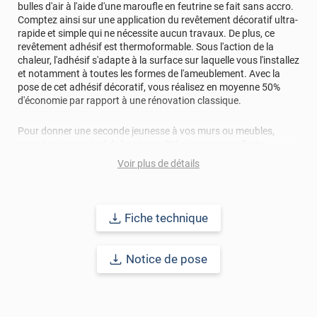
bulles d'air à l'aide d'une maroufle en feutrine se fait sans accro.
Comptez ainsi sur une application du revêtement décoratif ultra-
rapide et simple qui ne nécessite aucun travaux. De plus, ce
revêtement adhésif est thermoformable. Sous l'action de la
chaleur, l'adhésif s'adapte à la surface sur laquelle vous l'installez
et notamment à toutes les formes de l'ameublement. Avec la
pose de cet adhésif décoratif, vous réalisez en moyenne 50%
d'économie par rapport à une rénovation classique.
Pour donner une seconde jeunesse à vos murs ou meubles,
comptez sur ce vinyl de haute qualité avec une excellente
résistance à l’eau, à la saleté, à l’abrasion, aux UV et à l’usure.
Voir plus de détails
Grâce à son épaisseur, cet adhésif masque également les petites
imperfections. Classé A+ au test C.O.V et C-s2,d0 au feu, ce
revêtement peut être installé dans un lieu ouvert public.
Fiche technique
Durabilité
: 10 ans en pose intérieur (anti craquèlement,
écaillage, délamination et jaunissement)
Notice de pose
Afin de vous rendre compte de la qualité et de son rendu
véritable, nous vous conseillons de faire une demande
d'échantillons gratuite.