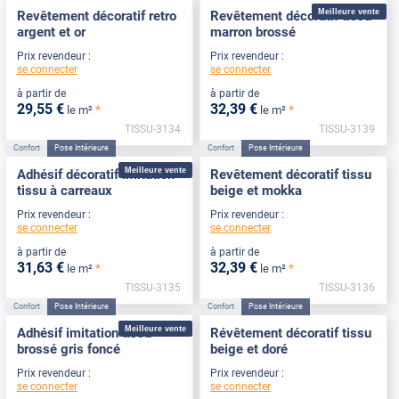
Meilleure vente
Revêtement décoratif retro
Revêtement décoratif tissu
argent et or
marron brossé
Prix revendeur :
Prix revendeur :
se connecter
se connecter
à partir de
à partir de
29
,55
€
32
,39
€
*
*
le m²
le m²
TISSU-3134
TISSU-3139
Confort
Pose Intérieure
Confort
Pose Intérieure
Meilleure vente
Adhésif décoratif imitation
Revêtement décoratif tissu
tissu à carreaux
beige et mokka
Prix revendeur :
Prix revendeur :
se connecter
se connecter
à partir de
à partir de
31
,63
€
32
,39
€
*
*
le m²
le m²
TISSU-3135
TISSU-3136
Confort
Pose Intérieure
Confort
Pose Intérieure
Meilleure vente
Adhésif imitation tissu
Révêtement décoratif tissu
brossé gris foncé
beige et doré
Prix revendeur :
Prix revendeur :
se connecter
se connecter